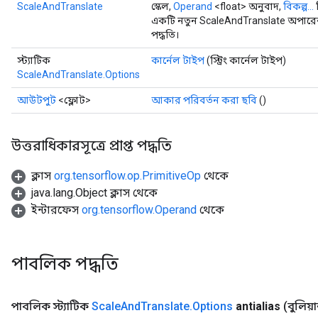
ScaleAndTranslate
স্কেল,
Operand
<float> অনুবাদ,
বিকল্প...
ব
একটি নতুন ScaleAndTranslate অপারেশ
পদ্ধতি।
স্ট্যাটিক
কার্নেল টাইপ
(স্ট্রিং কার্নেল টাইপ)
ScaleAndTranslate.Options
আউটপুট
<ফ্লোট>
আকার পরিবর্তন করা ছবি
()
উত্তরাধিকারসূত্রে প্রাপ্ত পদ্ধতি
ক্লাস
org.tensorflow.op.PrimitiveOp
থেকে
java.lang.Object ক্লাস থেকে
ইন্টারফেস
org.tensorflow.Operand
থেকে
পাবলিক পদ্ধতি
পাবলিক স্ট্যাটিক
Scale
And
Translate
.
Options
antialias
(বুলিয়া