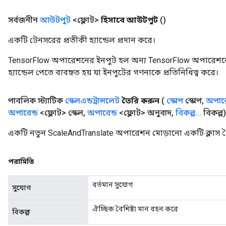
সর্বজনীন
আউটপুট
<ফ্লোট>
হিসাবে আউটপুট
()
একটি টেনসরের প্রতীকী হ্যান্ডেল প্রদান করে।
TensorFlow অপারেশনের ইনপুট হল অন্য TensorFlow অপারেশনে
হ্যান্ডেল পেতে ব্যবহৃত হয় যা ইনপুটের গণনাকে প্রতিনিধিত্ব করে।
পাবলিক স্ট্যাটিক
স্কেলএন্ডট্রান্সলেট
তৈরি করুন
(
স্কোপ
স্কোপ
,
অপারে
অপারেন্ড
<ফ্লোট> স্কেল
,
অপারেন্ড
<ফ্লোট> অনুবাদ
,
বিকল্প
.
.
.
বিকল্প)
একটি নতুন ScaleAndTranslate অপারেশন মোড়ানো একটি ক্লাস ত
পরামিতি
বর্তমান সুযোগ
সুযোগ
ঐচ্ছিক বৈশিষ্ট্য মান বহন করে
বিকল্প