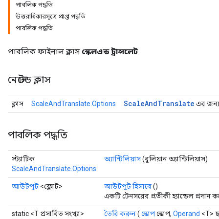
পাবলিক পদ্ধতি
উত্তরাধিকারসূত্রে প্রাপ্ত পদ্ধতি
পাবলিক পদ্ধতি
পাবলিক ফাইনাল ক্লাস
স্কেলএন্ড ট্রান্সলেট
নেস্টেড ক্লাস
Scale
And
Translate
ক্লাস
ScaleAndTranslate.Options
এর জন্য 
পাবলিক পদ্ধতি
স্ট্যাটিক
অ্যান্টিলিয়াস
(বুলিয়ান অ্যান্টিলিয়াস)
ScaleAndTranslate.Options
আউটপুট
<ফ্লোট>
আউটপুট হিসাবে
()
একটি টেনসরের প্রতীকী হ্যান্ডেল প্রদান ক
static <T প্রসারিত সংখ্যা>
তৈরি করুন
(
স্কোপ
স্কোপ,
Operand
<T> ছ