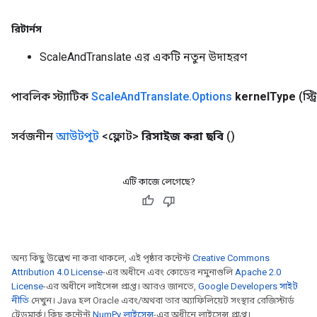
রিটার্নস
ScaleAndTranslate এর একটি নতুন উদাহরণ
পাবলিক স্ট্যাটিক
Scale
And
Translate
.
Options
kernel
Type
(স্ট
সর্বজনীন
আউটপুট
<ফ্লোট>
রিসাইজ করা ছবি
()
এটি কাজে লেগেছে?
অন্য কিছু উল্লেখ না করা থাকলে, এই পৃষ্ঠার কন্টেন্ট
Creative Commons
Attribution 4.0 License
-এর অধীনে এবং কোডের নমুনাগুলি
Apache 2.0
License
-এর অধীনে লাইসেন্স প্রাপ্ত। আরও জানতে,
Google Developers সাইট
নীতি
দেখুন। Java হল Oracle এবং/অথবা তার অ্যাফিলিয়েট সংস্থার রেজিস্টার্ড
ট্রেডমার্ক। কিছু কন্টেন্ট
NumPy লাইসেন্স
-এর অধীনে লাইসেন্স প্রাপ্ত।