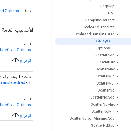
Rng
Skip
فصل
ad.Options
Roll
Sampling
Dataset
Scale
And
Translate
الأساليب العامة
Scale
And
Translate
Grad
نظرة عامّة
ثابت
Options
lateGrad.Options
Scatter
Add
الإخراج
<T>
Scatter
Div
Scatter
Max
Scatter
Min
ثابت <T يمتد الرقم>
ranslateGrad
<T>
Scatter
Mul
Scatter
Nd
Scatter
Nd
Add
ثابت
Scatter
Nd
Max
lateGrad.Options
Scatter
Nd
Min
الإخراج
<T>
Scatter
Nd
Non
Aliasing
Add
Scatter
Nd
Sub