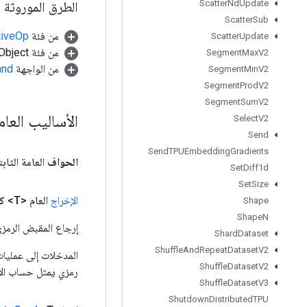
Scatter
Nd
Update
الطرق الموروثة
Scatter
Sub
من فئة
tiveOp
Scatter
Update
من فئة java.lang.Object
Segment
Max
V2
من الواجهة
and
Segment
Min
V2
Segment
Prod
V2
Segment
Sum
V2
الأساليب العا
Select
V2
Send
Send
TPUEmbedding
Gradients
الحواف
العامة الثاب
Set
Diff1d
Set
Size
الإخراج
العام <T>
ك
Shape
Shape
N
إرجاع المقبض الرمزي
Shard
Dataset
Shuffle
And
Repeat
Dataset
V2
Shuffle
Dataset
V2
رمزي يمثل حساب الإ
Shuffle
Dataset
V3
Shutdown
Distributed
TPU