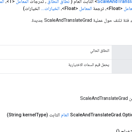
Transl
And
Scale
(
نطاق النطاق
، تدرجات
المعامل
<T>،
الم
عامل
<Float>، ترجمة
المعامل
<Float>،
الخيارات
.
.
.
الخيارات)
ل عملية ScaleAndTranslateGrad جديدة.
النطاق الحالي
يحمل قيم السمات الاختيارية
Scale
Opt
.
Grad
Translate
And
Scale
العام
الثابت
(String kernel
Type)
إخراج
()