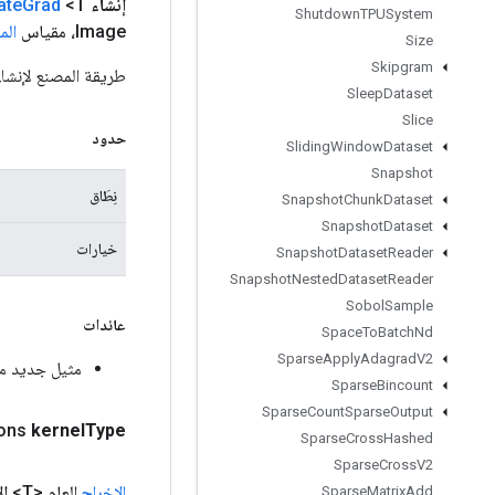
إنشاء
<T> الثابت العام
Grad
ate
Shutdown
TPUSystem
Image، مقياس
الم
Size
Skipgram
طريقة المصنع لإنشاء فئة تلتف حو
Sleep
Dataset
Slice
حدود
Sliding
Window
Dataset
Snapshot
نِطَاق
Snapshot
Chunk
Dataset
Snapshot
Dataset
خيارات
Snapshot
Dataset
Reader
Snapshot
Nested
Dataset
Reader
Sobol
Sample
عائدات
Space
To
Batch
Nd
Sparse
Apply
Adagrad
V2
مثيل جديد من AndTranslateGrad
Sparse
Bincount
Sparse
Count
Sparse
Output
ions
kernel
Type
Sparse
Cross
Hashed
Sparse
Cross
V2
الإخراج
العام <T>
ال
Sparse
Matrix
Add