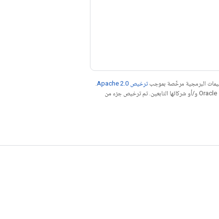
عليمات البرمجية مرخّصة بموجب
ترخيص Apache 2.0‏
.
. إنّ Java هي علامة تجارية مسجَّلة لشركة Oracle و/أو شركائها التابعين. تم ترخيص جزء من