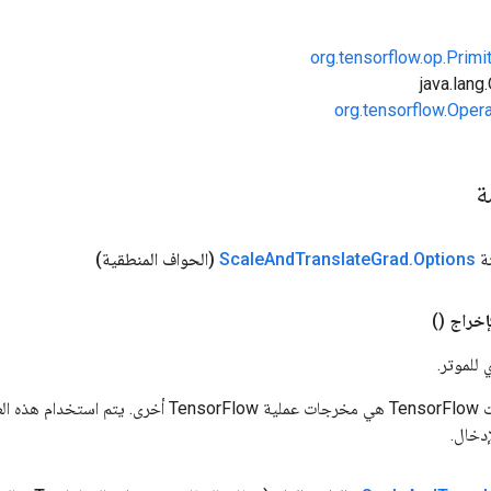
org.tensorflow.op.Primi
org.tensorflow.Oper
مة
تة
Options
.
Grad
Translate
And
Scale
(الحواف المنطقية)
إخراج
()
 للموتر.
المدخلات إلى عمليات TensorFlow هي مخرجات عملية rFlow
دخال.