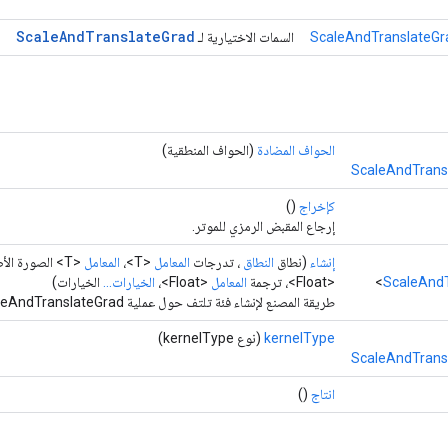
Scale
And
Translate
Grad
ScaleAndTranslateGr
السمات الاختيارية لـ
الحواف المضادة
(الحواف المنطقية)
ScaleAndTrans
كإخراج
()
إرجاع المقبض الرمزي للموتر.
إنشاء
(نطاق
النطاق
، تدرجات
المعامل
<T>،
المعامل
<T> الصورة الأصلية، مقياس
ScaleAndT
<Float>، ترجمة
المعامل
<Float>،
الخيارات...
الخيارات)
طريقة المصنع لإنشاء فئة تلتف حول عملية ScaleAndTranslateGrad جديدة.
kernelType
(نوع kernelType)
ScaleAndTrans
انتاج
()