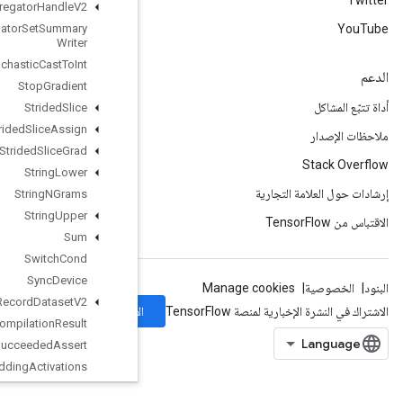
Stats
Aggregator
Handle
V2
Stats
Aggregator
Set
Summary
Writer
Stochastic
Cast
To
Int
Stop
Gradient
Strided
Slice
Strided
Slice
Assign
Strided
Slice
Grad
String
Lower
String
NGrams
String
Upper
Sum
Switch
Cond
Sync
Device
TFRecord
Dataset
V2
الاشتراك
TPUCompilation
Result
TPUCompile
Succeeded
Assert
TPUEmbedding
Activations
TPUExecute