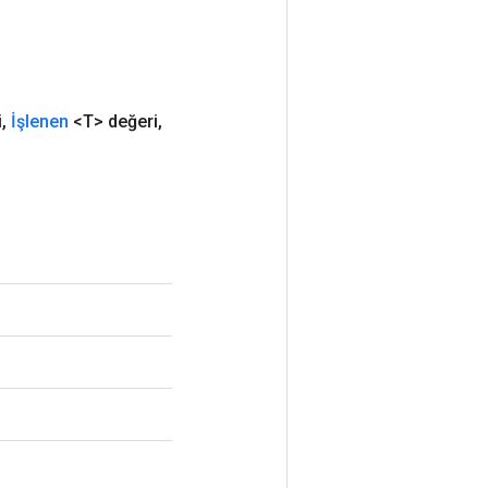
i
,
İşlenen
<T> değeri
,