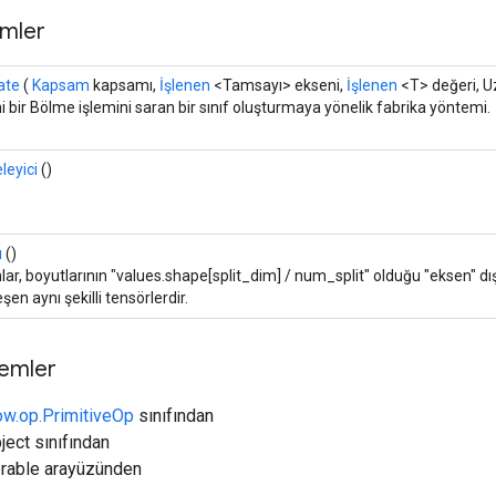
mler
ate
(
Kapsam
kapsamı,
İşlenen
<Tamsayı> ekseni,
İşlenen
<T> değeri, U
i bir Bölme işlemini saran bir sınıf oluşturmaya yönelik fabrika yöntemi.
leyici
()
ı
()
lar, boyutlarının "values.shape[split_dim] / num_split" olduğu "eksen" dışı
şen aynı şekilli tensörlerdir.
temler
ow.op.PrimitiveOp
sınıfından
ject sınıfından
erable arayüzünden