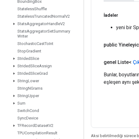
Bounding
Box
Stateless
Shuffle
İadeler
Stateless
Truncated
Normal
V2
Stats
Aggregator
Handle
V2
yeni bir Sp
Stats
Aggregator
Set
Summary
Writer
Stochastic
Cast
To
Int
public Yineleyi
Stop
Gradient
Strided
Slice
genel Liste<
Çı
Strided
Slice
Assign
Strided
Slice
Grad
Bunlar, boyutları
String
Lower
eşleşen aynı şeki
String
NGrams
String
Upper
Sum
Switch
Cond
Sync
Device
TFRecord
Dataset
V2
TPUCompilation
Result
Aksi belirtilmediği sürece 