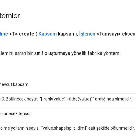
temler
lme
<T>
create
(
Kapsam
kapsamı
,
İşlenen
<Tamsayı> eksen
şlemini saran bir sınıf oluşturmaya yönelik fabrika yöntemi.
evcut kapsam
-D. Bölünecek boyut. "[-rank(value), rütbe(value))" aralığında olmalıdır.
ölünecek tensör.
ölme yollarının sayısı. "value.shape[split_dim]" eşit şekilde bölünmelidir.