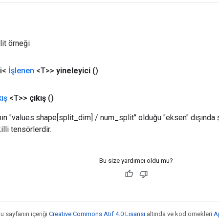
lit örneği
ci<
İşlenen
<T>>
yineleyici
()
kış
<T>>
çıkış
()
nın "values.shape[split_dim] / num_split" olduğu "eksen" dışında ş
lli tensörlerdir.
Bu size yardımcı oldu mu?
bu sayfanın içeriği
Creative Commons Atıf 4.0 Lisansı
altında ve kod örnekleri
A