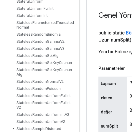
Stateful
Uniform
Stateful
Uniform
Full
Int
Genel Yön
Stateful
Uniform
Int
Stateless
Parameterized
Truncated
Normal
public static
Bö
Stateless
Random
Binomial
Uzun num
Split)
Stateless
Random
Gamma
V2
Stateless
Random
Gamma
V3
Yeni bir Bölme i
Stateless
Random
Get
Alg
Stateless
Random
Get
Key
Counter
Parametreler
Stateless
Random
Get
Key
Counter
Alg
Stateless
Random
Normal
V2
m
kapsam
Stateless
Random
Poisson
Stateless
Random
Uniform
Full
Int
0
eksen
Stateless
Random
Uniform
Full
Int
V2
B
değer
Stateless
Random
Uniform
Int
V2
Stateless
Random
Uniform
V2
B
numSplit
Stateless
Sample
Distorted