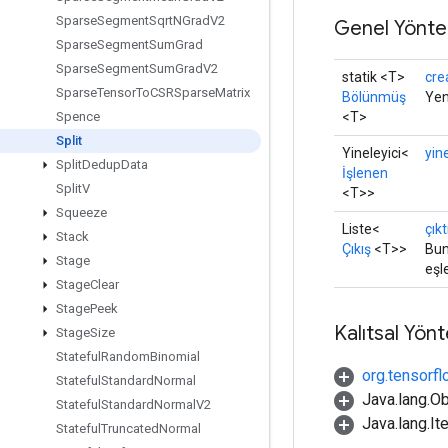
Sparse
Segment
Sqrt
NGrad
V2
Genel Yönte
Sparse
Segment
Sum
Grad
Sparse
Segment
Sum
Grad
V2
statik <T>
cre
Sparse
Tensor
To
CSRSparse
Matrix
Bölünmüş
Yen
<T>
Spence
Split
Yineleyici<
yine
Split
Dedup
Data
İşlenen
Split
V
<T>>
Squeeze
Liste<
çıkt
Stack
Çıkış
<T>>
Bun
Stage
eşle
Stage
Clear
Stage
Peek
Kalıtsal Yön
Stage
Size
Stateful
Random
Binomial
org.tensorfl
Stateful
Standard
Normal
Java.lang.Ob
Stateful
Standard
Normal
V2
Java.lang.It
Stateful
Truncated
Normal