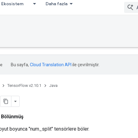
Ekosistem
Daha fazla
Bu sayfa,
Cloud Translation API
ile çevrilmiştir.
TensorFlow v2.10.1
Java
i
Bölünmüş
boyut boyunca "num_split" tensörlere böler.