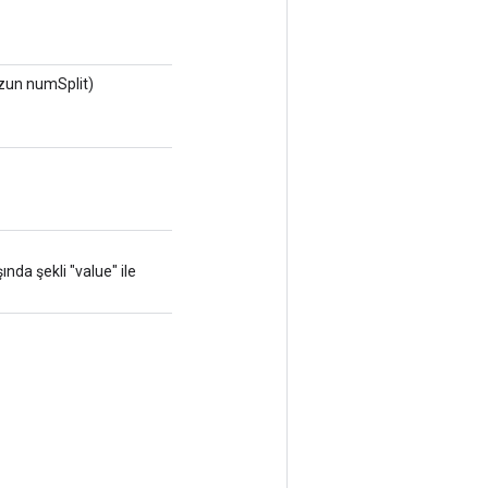
zun numSplit)
nda şekli "value" ile