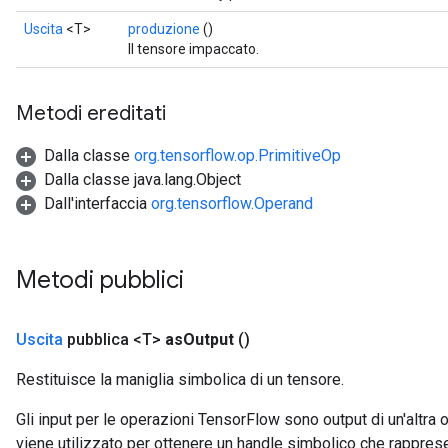
Uscita
<T>
produzione
()
Il tensore impaccato.
Metodi ereditati
Dalla classe
org.tensorflow.op.PrimitiveOp
Dalla classe java.lang.Object
Dall'interfaccia
org.tensorflow.Operand
Metodi pubblici
Uscita
pubblica <T>
as
Output
()
Restituisce la maniglia simbolica di un tensore.
Gli input per le operazioni TensorFlow sono output di un'alt
viene utilizzato per ottenere un handle simbolico che rappresent