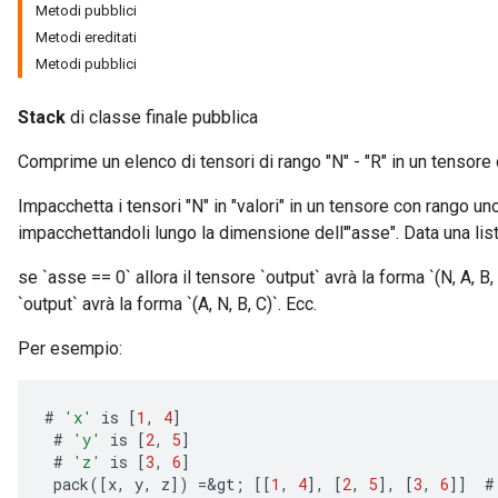
Metodi pubblici
Metodi ereditati
Metodi pubblici
Stack
di classe finale pubblica
Comprime un elenco di tensori di rango "N" - "R" in un tensore 
Impacchetta i tensori "N" in "valori" in un tensore con rango uno
impacchettandoli lungo la dimensione dell'"asse". Data una lista 
se `asse == 0` allora il tensore `output` avrà la forma `(N, A, B,
`output` avrà la forma `(A, N, B, C)`. Ecc.
Per esempio:
#
'x'
is
[
1
,
4
]
#
'y'
is
[
2
,
5
]
#
'z'
is
[
3
,
6
]
pack
(
[
x
,
y
,
z
]
)
=
&
gt
;
[[
1
,
4
]
,
[
2
,
5
]
,
[
3
,
6
]]
#