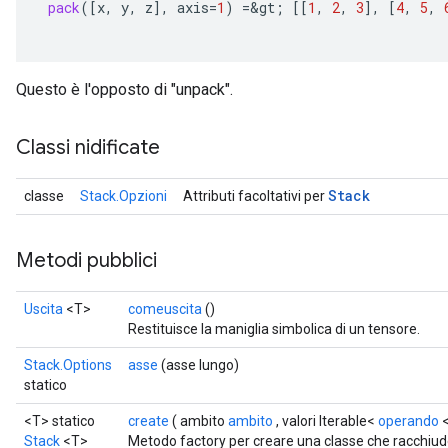
pack
(
[
x
,
y
,
z
]
,
axis
=
1
)
=
&
gt
;
[[
1
,
2
,
3
]
,
[
4
,
5
,
Questo è l'opposto di "unpack".
Classi nidificate
Stack
classe
Stack.Opzioni
Attributi facoltativi per
x
Metodi pubblici
Uscita
<T>
comeuscita
()
Restituisce la maniglia simbolica di un tensore.
Stack.Options
asse
(asse lungo)
statico
<T> statico
create
( ambito
ambito
, valori Iterable<
operando
<
Stack
<T>
Metodo factory per creare una classe che racchiu