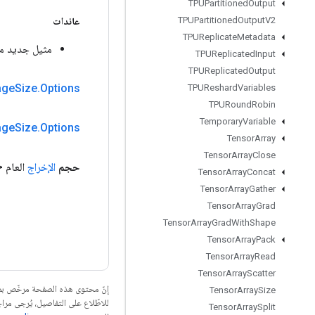
TPUPartitioned
Output
TPUPartitioned
Output
V2
عائدات
TPUReplicate
Metadata
مثيل جديد من geSize
TPUReplicated
Input
TPUReplicated
Output
age
Size
.
Options
TPUReshard
Variables
TPURound
Robin
Temporary
Variable
age
Size
.
Options
Tensor
Array
Tensor
Array
Close
حجم
الإخراج
العام 
Tensor
Array
Concat
Tensor
Array
Gather
Tensor
Array
Grad
Tensor
Array
Grad
With
Shape
Tensor
Array
Pack
Tensor
Array
Read
Tensor
Array
Scatter
إنّ محتوى هذه الصفحة مرخّص 
Tensor
Array
Size
للاطّلاع على التفاصيل، يُرجى مرا
Tensor
Array
Split