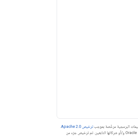
عليمات البرمجية مرخّصة بموجب
ترخيص Apache 2.0‏
.
. إنّ Java هي علامة تجارية مسجَّلة لشركة Oracle و/أو شركائها التابعين. تم ترخيص جزء من