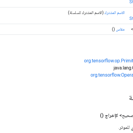
S
الاسم المشترك
(الاسم المشترك للسلسلة)
S
مقاس
()
org.tensorflow.op.Primi
org.tensorflow.Oper
مة
 صحيح>
كإخراج
()
 للموتر.