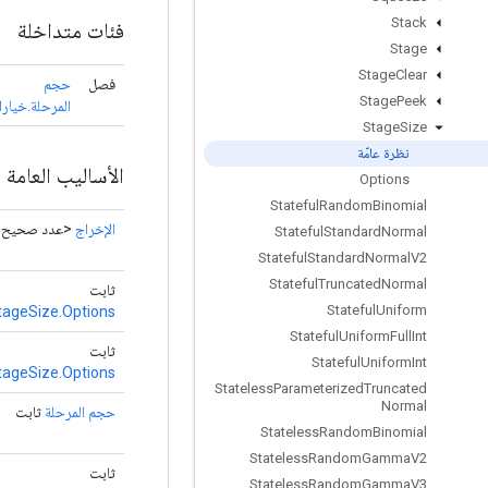
Stack
فئات متداخلة
Stage
Stage
Clear
فصل
حجم
Stage
Peek
المرحلة.خيار
Stage
Size
نظرة عامّة
الأساليب العامة
Options
Stateful
Random
Binomial
الإخراج
<عدد صحيح>
Stateful
Standard
Normal
Stateful
Standard
Normal
V2
Stateful
Truncated
Normal
ثابت
Stateful
Uniform
tageSize.Options
Stateful
Uniform
Full
Int
ثابت
Stateful
Uniform
Int
tageSize.Options
Stateless
Parameterized
Truncated
Normal
حجم المرحلة
ثابت
Stateless
Random
Binomial
Stateless
Random
Gamma
V2
ثابت
Stateless
Random
Gamma
V3