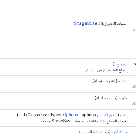
Stage
Size
السمات الاختيارية لـ
ات
كإخراج
()
إرجاع المقبض الرمزي للموتر.
القدرة
(القدرة الطويلة)
S
حاوية
(حاوية سلسلة)
S
إنشاء
(
نطاق النطاق
، List<Class<?>> dtypes،
options)
Options...
طريقة المصنع لإنشاء فئة تغلف عملية StageSize جديدة.
حد الذاكرة
(حد الذاكرة الطويلة)