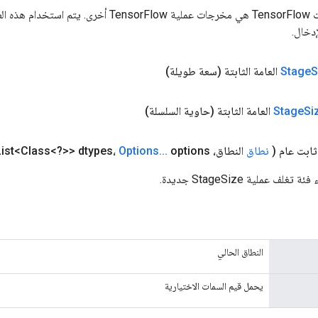
المدخلات إلى عمليات TensorFlow هي مخرجات عملية rFlow
دخال.
S
Stage
العامة الثابتة
(سعة طويلة)
Si
Stage
العامة الثابتة
(حاوية السلسلة)
ابت عام
(
نطاق
النطاق، List<Class<?>> dtypes،
options)
.
.
.
Options
ف عملية StageSize جديدة.
النطاق الحالي
يحمل قيم السمات الاختيارية