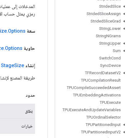
Strided
Slice
رمزي يمثل حساب الإ
Strided
Slice
Assign
Strided
Slice
Grad
String
Lower
سعة
Options
.
ize
String
NGrams
String
Upper
حاوية
Options
.
ze
Sum
Switch
Cond
إنشاء
Size
Stage
ث
Sync
Device
TFRecord
Dataset
V2
طريقة المصنع لإنشاء فئة تغل
TPUCompilation
Result
TPUCompile
Succeeded
Assert
حدود
TPUEmbedding
Activations
TPUExecute
TPUExecute
And
Update
Variables
نِطَاق
TPUOrdinal
Selector
TPUPartitioned
Input
خيارات
TPUPartitioned
Input
V2