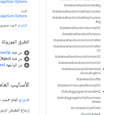
tageSize.Options
Stateless
Random
Get
Alg
ثابت
Stateless
Random
Get
Key
Counter
tageSize.Options
Stateless
Random
Get
Key
Counter
Alg
الإخراج
<عدد صحيح>
Stateless
Random
Normal
V2
Stateless
Random
Poisson
Stateless
Random
Uniform
Full
Int
الطرق الموروثة
Stateless
Random
Uniform
Full
Int
V2
من فئة
tiveOp
Stateless
Random
Uniform
Int
V2
من فئة java.lang.Object
Stateless
Random
Uniform
V2
من الواجهة
and
Stateless
Sample
Distorted
Bounding
Box
Stateless
Shuffle
الأساليب العا
Stateless
Truncated
Normal
V2
Stats
Aggregator
Handle
V2
Stats
Aggregator
Set
Summary
الإخراج
العام <عدد
Writer
Stochastic
Cast
To
Int
إرجاع المقبض الرمزي
Stop
Gradient