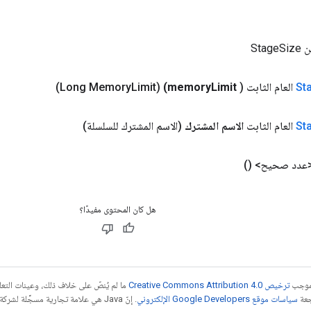
Sta
St
العام الثابت
(
Limit)
memory
(Long Memory
Limit)
St
العام الثابت
الاسم المشترك
(الاسم المشترك للسلسلة)
<عدد صحيح>
()
هل كان المحتوى مفيدًا؟
بموجب
ترخيص Creative Commons Attribution 4.0‏
ما لم يُنصّ على خلاف ذلك، وعينات الت
جعة
سياسات موقع Google Developers الإلكتروني