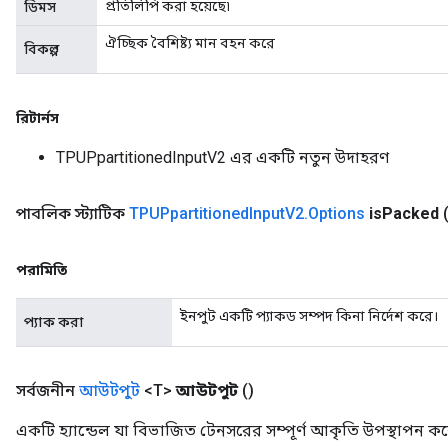
প্রতিলিপি করা হয়েছে৷
ডিমস
ঐচ্ছিক বৈশিষ্ট্য মান বহন করে
বিকল্প
রিটার্নস
TPUPpartitionedInputV2 এর একটি নতুন উদাহরণ
পাবলিক স্ট্যাটিক
TPUPpartitioned
Input
V2
.
Options
is
Packed
পরামিতি
ইনপুট একটি প্যাকড সম্পদ কিনা নির্দেশ করে।
প্যাক করা
সর্বজনীন
আউটপুট
<T>
আউটপুট
()
একটি হ্যান্ডেল যা বিভাজিত টেনসরের সম্পূর্ণ আকৃতি উপস্থাপন ক