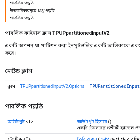
পাবলিক পদ্ধতি
উত্তরাধিকারসূত্রে প্রাপ্ত পদ্ধতি
পাবলিক পদ্ধতি
পাবলিক ফাইনাল ক্লাস
TPUPpartitionedInputV2
একটি অপশন যা পার্টিশন করা ইনপুটগুলির একটি তালিকাকে একসাথে 
করে।
নেস্টেড ক্লাস
TPUPartitioned
Input
ক্লাস
TPUPpartitionedInputV2.Options
পাবলিক পদ্ধতি
আউটপুট
<T>
আউটপুট হিসাবে
()
একটি টেনসরের প্রতীকী হ্যান্ডেল প্
স্ট্যাটিক <T>
তৈরি করুন
(
স্কোপ
স্কোপ, পুনরাবৃত্ত