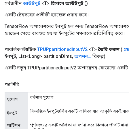
সর্বজনীন
আউটপুট
<T>
হিসাবে আউটপুট
()
একটি টেনসরের প্রতীকী হ্যান্ডেল প্রদান করে।
TensorFlow অপারেশনের ইনপুট হল অন্য TensorFlow অপারেশনে
হ্যান্ডেল পেতে ব্যবহৃত হয় যা ইনপুটের গণনাকে প্রতিনিধিত্ব করে।
পাবলিক স্ট্যাটিক
TPUPpartitioned
Input
V2
<T>
তৈরি করুন
(
স্
ইনপুট
,
List<Long> partition
Dims
,
অপশন
.
.
.
বিকল্প)
একটি নতুন TPUPpartitionedInputV2 অপারেশন মোড়ানো একটি ক্
পরামিতি
বর্তমান সুযোগ
সুযোগ
বিভাজিত ইনপুটগুলির একটি তালিকা যার আকৃতি একই থাক
ইনপুট
পূর্ণসংখ্যার একটি তালিকা যা বর্ণনা করে কিভাবে প্রতিটি মাত্
পার্টিশন