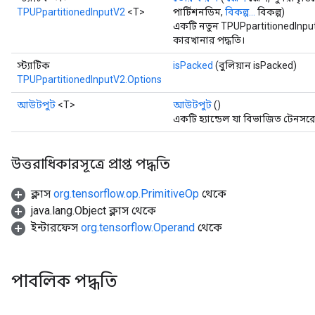
TPUPpartitionedInputV2
<T>
পার্টিশনডিম,
বিকল্প...
বিকল্প)
একটি নতুন TPUPpartitionedInpu
কারখানার পদ্ধতি।
স্ট্যাটিক
isPacked
(বুলিয়ান isPacked)
TPUPpartitionedInputV2.Options
আউটপুট
<T>
আউটপুট
()
একটি হ্যান্ডেল যা বিভাজিত টেনসরে
উত্তরাধিকারসূত্রে প্রাপ্ত পদ্ধতি
ক্লাস
org.tensorflow.op.PrimitiveOp
থেকে
java.lang.Object ক্লাস থেকে
ইন্টারফেস
org.tensorflow.Operand
থেকে
পাবলিক পদ্ধতি