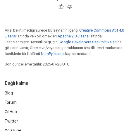
Aksi belirtilmediği sürece bu sayfanın içeriği
Creative Commons Atıf 4.0
Lisansı
altında ve kod örnekleri
Apache 2.0 Lisansı
altında
lisanslanmıştır. Ayrıntılı bilgi için
Google Developers Site Politikaları
'na
göz atın. Java, Oracle ve/veya satış ortaklarının tescilli ticari markasıdır.
İçeriklerin bir bölümü
NumPy lisansı
kapsamındadır.
Son güncelleme tarihi: 2025-07-26 UTC.
Bağlı kalma
Blog
Forum
GitHub
Twitter
YouTube