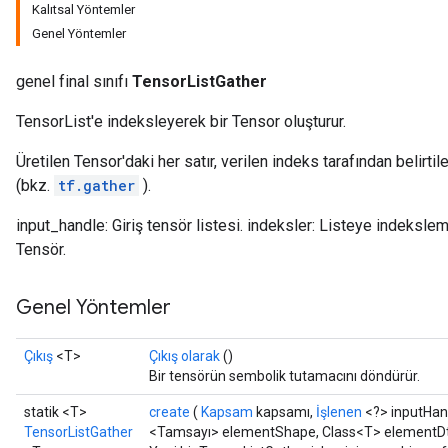
Kalıtsal Yöntemler
Genel Yöntemler
genel final sınıfı
TensorListGather
TensorList'e indeksleyerek bir Tensor oluşturur.
Üretilen Tensor'daki her satır, verilen indeks tarafından belirtil
(bkz.
tf.gather
).
input_handle: Giriş tensör listesi. indeksler: Listeye indeksleme
Tensör.
Genel Yöntemler
Çıkış
<T>
Çıkış olarak
()
Bir tensörün sembolik tutamacını döndürür.
statik <T>
create
(
Kapsam
kapsamı,
İşlenen
<?> inputHan
TensorListGather
<Tamsayı> elementShape, Class<T> elementD