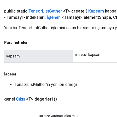
public static
Tensor
List
Gather
<T>
create
(
Kapsam
kapsa
<Tamsayı> indeksleri
,
İşlenen
<Tamsayı> element
Shape
,
Cl
Yeni bir TensorListGather işlemini saran bir sınıf oluşturmaya 
Parametreler
mevcut kapsam
kapsam
İadeler
TensorListGather'ın yeni bir örneği
genel
Çıkış
<T>
değerleri
()
Bu size yardımcı oldu mu?