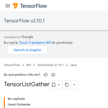
TensorFlow v2.10.1
Bu sayfa,
Cloud Translation API
ile çevrilmiştir.
TensorFlow
API
TensorFlow v2.10.1
Java
Bu size yardımcı oldu mu?
Tensor
List
Gather
Bu sayfada
Genel Yöntemler