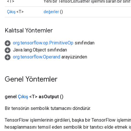
<T>
Yeni bir TensorListGather işlemini saran bir sın
Çıkış
<T>
değerler
()
Kalıtsal Yöntemler
org.tensorflow.op.PrimitiveOp
sınıfından
Java.lang.Object sınıfından
org.tensorflow.Operand
arayüzünden
Genel Yöntemler
genel
Çıkış
<T>
as
Output
()
Bir tensörün sembolik tutamacını döndürür.
TensorFlow işlemlerinin girdileri, başka bir TensorFlow işleminin
hesaplanmasını temsil eden sembolik bir tanıtıcı elde etmek için