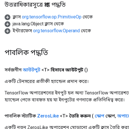
উত্তরাধিকারসূত্রে প্রাপ্ত পদ্ধতি
ক্লাস
org.tensorflow.op.PrimitiveOp
থেকে
java.lang.Object ক্লাস থেকে
ইন্টারফেস
org.tensorflow.Operand
থেকে
পাবলিক পদ্ধতি
সর্বজনীন
আউটপুট
<T>
হিসাবে আউটপুট
()
একটি টেনসরের প্রতীকী হ্যান্ডেল প্রদান করে।
TensorFlow অপারেশনের ইনপুট হল অন্য TensorFlow অপারেশনে
হ্যান্ডেল পেতে ব্যবহৃত হয় যা ইনপুটের গণনাকে প্রতিনিধিত্ব করে।
পাবলিক স্ট্যাটিক
Zeros
Like
<T>
তৈরি করুন
(
স্কোপ
স্কোপ
,
অপারে
একটি নতুন ZerosLike অপারেশন মোড়ানো একটি ক্লাস তৈরি করার