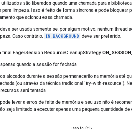
 utilizados são liberados quando uma chamada para a bibliotec
 para limpeza. Isso é feito de forma síncrona e pode bloquear p
amento que acionou essa chamada.
 deve ser usada somente se, por algum motivo, nenhum thread a
mpeza. Caso contrário,
IN_BACKGROUND
deve ser preferido.
o final Eager
Session
.
Resource
Cleanup
Strategy
ON
_
SESSION
 apenas quando a sessão for fechada.
os alocados durante a sessão permanecerão na memória até qu
echada (ou através da técnica tradicional `try-with-resource`). N
 recursos será tentada.
 pode levar a erros de falta de memória e seu uso não é recom
o seja limitado a executar apenas uma pequena quantidade de
Isso foi útil?