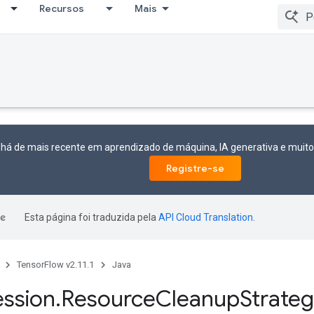
Recursos
Mais
 há de mais recente em aprendizado de máquina, IA generativa e mui
Registre-se
Esta página foi traduzida pela
API Cloud Translation
.
TensorFlow v2.11.1
Java
ession
.
Resource
Cleanup
Strate