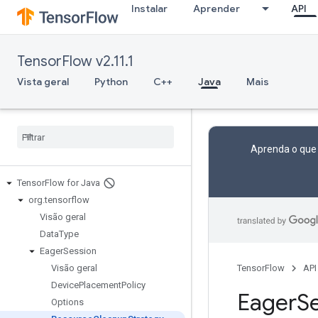
Instalar
Aprender
API
TensorFlow v2.11.1
Vista geral
Python
C++
Java
Mais
Aprenda o que
Tensor
Flow for Java
org
.
tensorflow
Visão geral
Data
Type
Eager
Session
Visão geral
TensorFlow
API
Device
Placement
Policy
Eager
S
Options