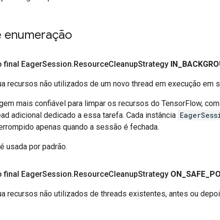
de enumeração
o final Eager
Session
.
Resource
Cleanup
Strategy
IN
_
BACKGRO
ua recursos não utilizados de um novo thread em execução em 
gem mais confiável para limpar os recursos do TensorFlow, com o
ad adicional dedicado a essa tarefa. Cada instância
EagerSess
nterrompido apenas quando a sessão é fechada.
 é usada por padrão.
o final Eager
Session
.
Resource
Cleanup
Strategy
ON
_
SAFE
_
PO
a recursos não utilizados de threads existentes, antes ou depoi