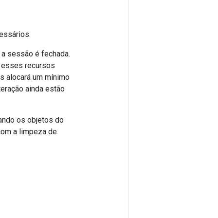
essários.
 a sessão é fechada.
r esses recursos
es alocará um mínimo
teração ainda estão
ando os objetos do
com a limpeza de