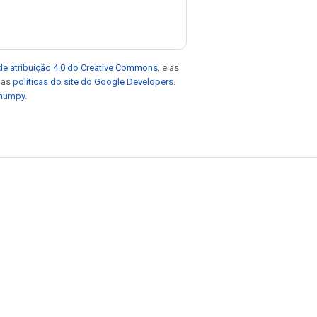
de atribuição 4.0 do Creative Commons
, e as
e as
políticas do site do Google Developers
.
 numpy
.