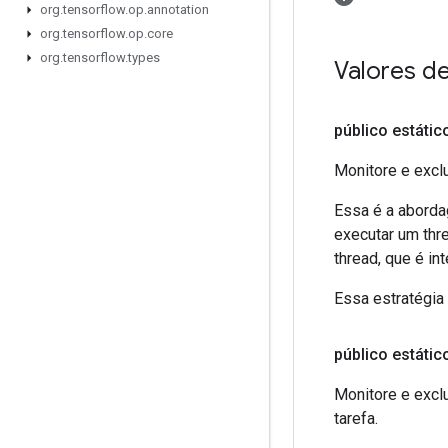
org
.
tensorflow
.
op
.
annotation
org
.
tensorflow
.
op
.
core
org
.
tensorflow
.
types
Valores 
público estátic
Monitore e excl
Essa é a aborda
executar um thre
thread, que é i
Essa estratégia
público estátic
Monitore e exclu
tarefa.