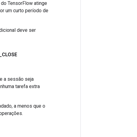
a do TensorFlow atinge
or um curto período de
dicional deve ser
_
CLOSE
e a sessão seja
enhuma tarefa extra
endado, a menos que o
 operações.