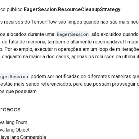
ico público
EagerSession.ResourceCleanupStrategy
s recursos do TensorFlow são limpos quando não são mais nec
sos alocados durante uma
EagerSession
são excluídos quando
os de falta de memória, também é altamente recomendável limpa
o. Por exemplo, executar n operações em um loop de m iteraçõ
s enquanto na maioria dos casos, apenas os recursos da última i
agerSession
podem ser notificadas de diferentes maneiras qu
estão mais sendo referenciados, para que possam prosseguir 
os que possuíam.
rdados
ava.lang.Enum
va.lang.Object
 java.lang.Comparable