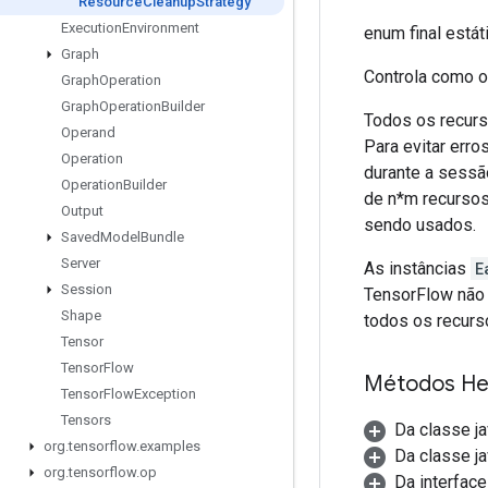
Resource
Cleanup
Strategy
Execution
Environment
enum final estát
Graph
Controla como o
Graph
Operation
Graph
Operation
Builder
Todos os recur
Operand
Para evitar err
Operation
durante a sessã
Operation
Builder
de n*m ​​recurso
Output
sendo usados.
Saved
Model
Bundle
Server
As instâncias
E
Session
TensorFlow não 
Shape
todos os recurs
Tensor
Tensor
Flow
Métodos He
Tensor
Flow
Exception
Tensors
Da classe j
org
.
tensorflow
.
examples
Da classe ja
org
.
tensorflow
.
op
Da interface