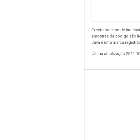
Exceto no caso de indicaç
amostras de código são l
Java é uma marca registra
Última atualização 2022-1
Permanecer conectado
Blog
Fórum
GitHub
Twitter
YouTube