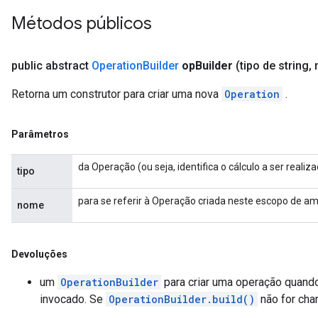
Métodos públicos
public abstract
Operation
Builder
op
Builder
(tipo de string
,
n
Retorna um construtor para criar uma nova
Operation
.
Parâmetros
da Operação (ou seja, identifica o cálculo a ser realiz
tipo
para se referir à Operação criada neste escopo de am
nome
Devoluções
um
OperationBuilder
para criar uma operação quan
invocado. Se
OperationBuilder.build()
não for cha