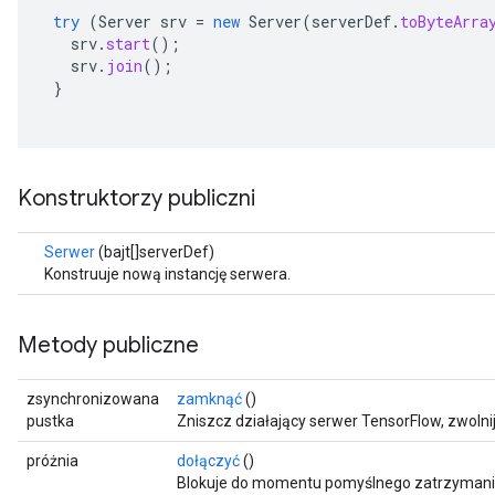
try
(
Server
srv
=
new
Server
(
serverDef
.
toByteArra
srv
.
start
();
srv
.
join
();
}
Konstruktorzy publiczni
Serwer
(bajt[]serverDef)
Konstruuje nową instancję serwera.
Metody publiczne
zsynchronizowana
zamknąć
()
pustka
Zniszcz działający serwer TensorFlow, zwolni
próżnia
dołączyć
()
Blokuje do momentu pomyślnego zatrzymani