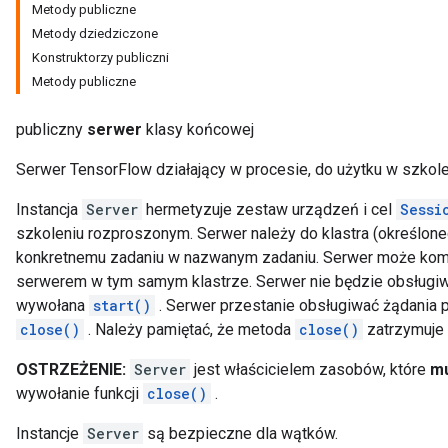
Metody publiczne
Metody dziedziczone
Konstruktorzy publiczni
Metody publiczne
publiczny
serwer
klasy końcowej
Serwer TensorFlow działający w procesie, do użytku w szkol
Instancja
Server
hermetyzuje zestaw urządzeń i cel
Sessi
szkoleniu rozproszonym. Serwer należy do klastra (określon
konkretnemu zadaniu w nazwanym zadaniu. Serwer może kom
serwerem w tym samym klastrze. Serwer nie będzie obsługiwa
wywołana
start()
. Serwer przestanie obsługiwać żądania 
close()
. Należy pamiętać, że metoda
close()
zatrzymuje s
OSTRZEŻENIE:
Server
jest właścicielem zasobów, które
m
wywołanie funkcji
close()
.
Instancje
Server
są bezpieczne dla wątków.