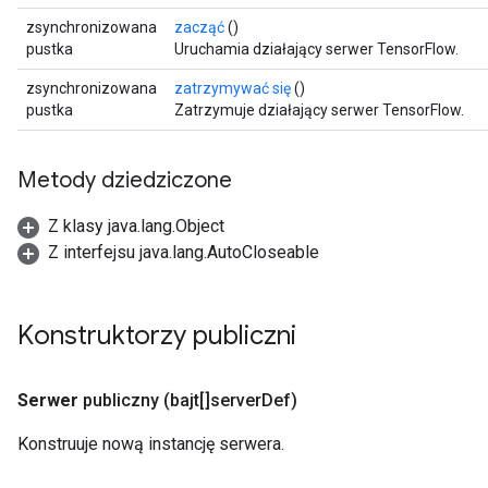
zsynchronizowana
zacząć
()
pustka
Uruchamia działający serwer TensorFlow.
zsynchronizowana
zatrzymywać się
()
pustka
Zatrzymuje działający serwer TensorFlow.
Metody dziedziczone
Z klasy java.lang.Object
Z interfejsu java.lang.AutoCloseable
Konstruktorzy publiczni
Serwer
publiczny
(bajt[]server
Def)
Konstruuje nową instancję serwera.