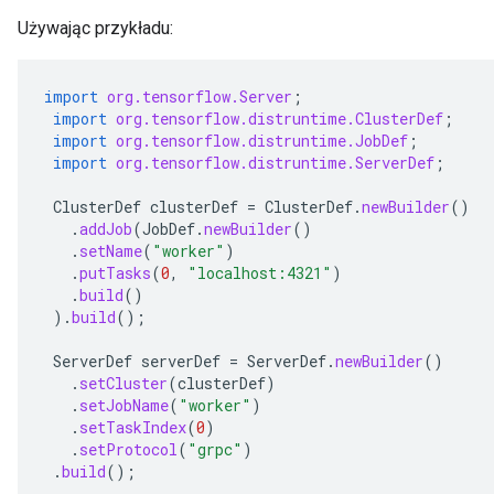
Używając przykładu:
import
org.tensorflow.Server
;
import
org.tensorflow.distruntime.ClusterDef
;
import
org.tensorflow.distruntime.JobDef
;
import
org.tensorflow.distruntime.ServerDef
;
ClusterDef
clusterDef
=
ClusterDef
.
newBuilder
()
.
addJob
(
JobDef
.
newBuilder
()
.
setName
(
"worker"
)
.
putTasks
(
0
,
"localhost:4321"
)
.
build
()
).
build
();
ServerDef
serverDef
=
ServerDef
.
newBuilder
()
.
setCluster
(
clusterDef
)
.
setJobName
(
"worker"
)
.
setTaskIndex
(
0
)
.
setProtocol
(
"grpc"
)
.
build
();