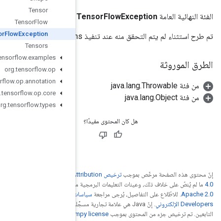
Tensor
Tensor
Flow
Tensor
Flow
Exception
Tensors
org
.
tensorflow
.
examples
org
.
tensorflow
.
op
org
.
tensorflow
.
op
.
annotation
org
.
tensorflow
.
op
.
core
org
.
tensorflow
.
types
Creative Commons Attribu
ة مرخّصة بموجب
ترخيص
سياسات موقع Google
. إنّ Java هي علامة تجارية مسجَّلة لشركة Oracle و/أو شركائها
.
num