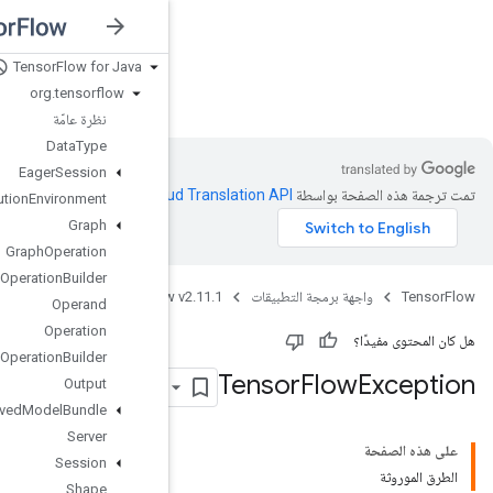
Tensor
Flow for Java
nsorFlow v2.11.1
org
.
tensorflow
نظرة عامّة
Data
Type
Eager
Session
Clo‏
.
Execution
Environment
Graph
Graph
Operation
Graph
Operation
Builder
Java
TensorFlow 
Operand
Operation
Operation
Builder
Output
Saved
Model
Bundle
Server
Session
Shape