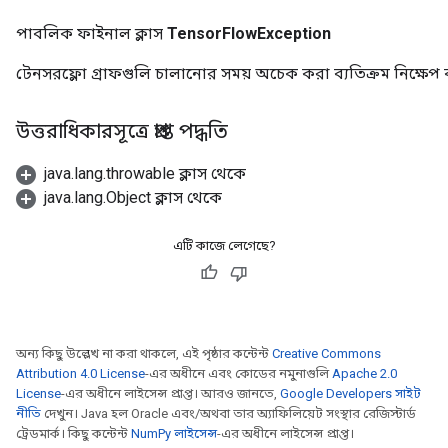
পাবলিক ফাইনাল ক্লাস
TensorFlowException
টেনসরফ্লো গ্রাফগুলি চালানোর সময় অচেক করা ব্যতিক্রম নিক্ষেপ 
উত্তরাধিকারসূত্রে প্রাপ্ত পদ্ধতি
java.lang.throwable ক্লাস থেকে
java.lang.Object ক্লাস থেকে
এটি কাজে লেগেছে?
অন্য কিছু উল্লেখ না করা থাকলে, এই পৃষ্ঠার কন্টেন্ট
Creative Commons
Attribution 4.0 License
-এর অধীনে এবং কোডের নমুনাগুলি
Apache 2.0
License
-এর অধীনে লাইসেন্স প্রাপ্ত। আরও জানতে,
Google Developers সাইট
নীতি
দেখুন। Java হল Oracle এবং/অথবা তার অ্যাফিলিয়েট সংস্থার রেজিস্টার্ড
ট্রেডমার্ক। কিছু কন্টেন্ট
NumPy লাইসেন্স
-এর অধীনে লাইসেন্স প্রাপ্ত।