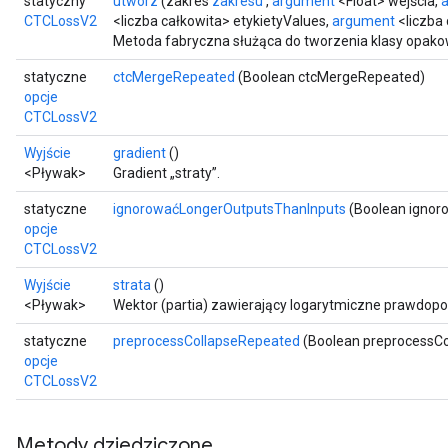
statyczny
utwórz
(zakres
zakresu
,
argument
<Float> wejścia,
CTCLossV2
<liczba całkowita> etykietyValues,
argument
<liczba 
Metoda fabryczna służąca do tworzenia klasy opak
statyczne
ctcMergeRepeated
(Boolean ctcMergeRepeated)
opcje
CTCLossV2
Wyjście
gradient
()
<Pływak>
Gradient „straty”.
statyczne
ignorowaćLongerOutputsThanInputs
(Boolean ignor
opcje
CTCLossV2
Wyjście
strata
()
<Pływak>
Wektor (partia) zawierający logarytmiczne prawdop
statyczne
preprocessCollapseRepeated
(Boolean preprocessC
opcje
CTCLossV2
Metody dziedziczone