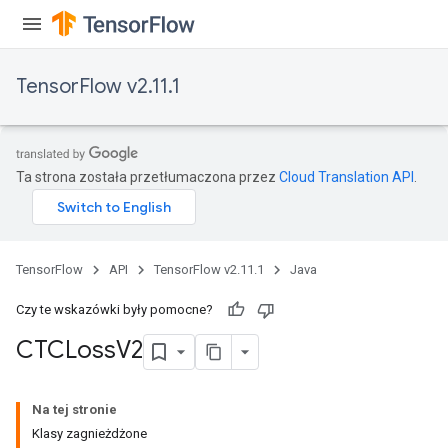
eHandleOp
TensorFlow v2.11.1
ureSplit
Ta strona została przetłumaczona przez
Cloud Translation API
.
TensorFlow
API
TensorFlow v2.11.1
Java
Czy te wskazówki były pomocne?
CTCLoss
V2
Na tej stronie
Klasy zagnieżdżone