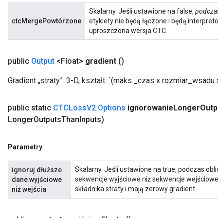
Skalarny. Jeśli ustawione na false,
podcza
ctcMergePowtórzone
etykiety nie będą łączone i będą interpret
uproszczona wersja CTC.
public
Output
<Float>
gradient
()
Gradient „straty”. 3-D, kształt: `(maks._czas x rozmiar_wsadu x
public static
CTCLoss
V2
.
Options
ignorowanie
Longer
Outp
Longer
Outputs
Than
Inputs)
Parametry
Skalarny. Jeśli ustawione na true, podczas ob
ignoruj ​​dłuższe
ryTensorBatch
sekwencje wyjściowe niż sekwencje wejściowe, 
dane wyjściowe
dTensorBatch
składnika straty i mają zerowy gradient.
niż wejścia