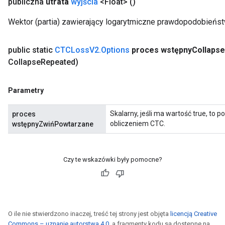
publiczna
utrata
wyjścia
<Float>
()
Wektor (partia) zawierający logarytmiczne prawdopodobieńst
public static
CTCLoss
V2
.
Options
proces wstępny
Collapse
Collapse
Repeated)
rBatch
Parametry
Skalarny, jeśli ma wartość true, to 
proces
Batch
obliczeniem CTC.
wstępnyZwińPowtarzane
atch
Czy te wskazówki były pomocne?
O ile nie stwierdzono inaczej, treść tej strony jest objęta
licencją Creative
Commons – uznanie autorstwa 4.0
, a fragmenty kodu są dostępne na