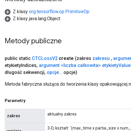
Z klasy
org.tensorflow.op.PrimitiveOp
Z klasy java.lang.Object
Metody publiczne
public static
CTCLoss
V2
create
(zakres
zakresu
,
argume
etykiety
Indices
,
argument <liczba całkowita> etykiety
Value
długość sekwencji
,
opcje
.
.
.
opcje)
Metoda fabryczna służąca do tworzenia klasy opakowującej
Parametry
aktualny zakres
zakres
3-D, kształt: `(max_time x partia_size x num_c