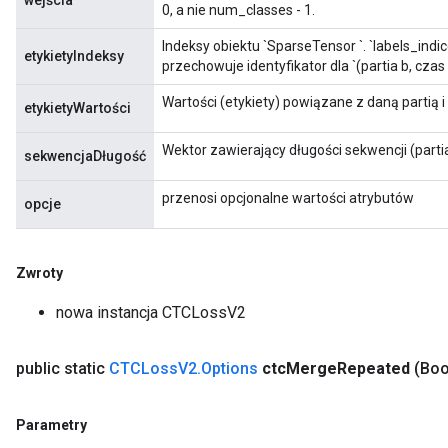
wejścia
0, a nie num_classes - 1.
Indeksy obiektu `SparseTensor
`. `labels_indic
etykietyIndeksy
przechowuje identyfikator dla `(partia b, czas t
Wartości (etykiety) powiązane z daną partią 
etykietyWartości
Wektor zawierający długości sekwencji (partia
sekwencjaDługość
przenosi opcjonalne wartości atrybutów
opcje
Zwroty
nowa instancja CTCLossV2
public static
CTCLoss
V2
.
Options
ctc
Merge
Repeated
(Boo
Parametry