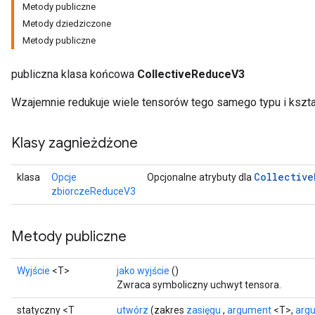
Metody publiczne
Metody dziedziczone
Metody publiczne
publiczna klasa końcowa
CollectiveReduceV3
Wzajemnie redukuje wiele tensorów tego samego typu i kszta
Klasy zagnieżdżone
Collective
klasa
Opcje
Opcjonalne atrybuty dla
zbiorczeReduceV3
Metody publiczne
Wyjście
<T>
jako wyjście
()
Zwraca symboliczny uchwyt tensora.
statyczny <T
utwórz
(zakres
zasięgu
,
argument
<T>,
arg