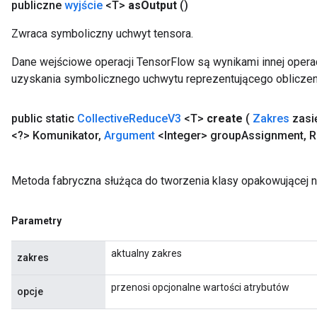
publiczne
wyjście
<T>
as
Output
()
Zwraca symboliczny uchwyt tensora.
Dane wejściowe operacji TensorFlow są wynikami innej operac
uzyskania symbolicznego uchwytu reprezentującego obliczen
public static
Collective
Reduce
V3
<T>
create
(
Zakres
zasi
<?> Komunikator
,
Argument
<Integer> group
Assignment
,
R
Metoda fabryczna służąca do tworzenia klasy opakowującej 
Parametry
aktualny zakres
zakres
przenosi opcjonalne wartości atrybutów
opcje