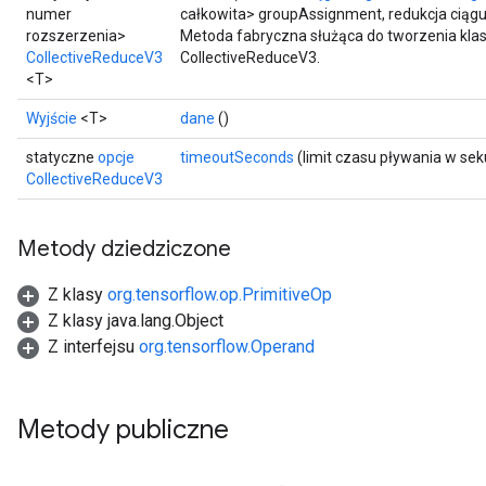
numer
całkowita> groupAssignment, redukcja ciąg
rozszerzenia>
Metoda fabryczna służąca do tworzenia kla
CollectiveReduceV3
CollectiveReduceV3.
<T>
Wyjście
<T>
dane
()
statyczne
opcje
timeoutSeconds
(limit czasu pływania w se
CollectiveReduceV3
Metody dziedziczone
Z klasy
org.tensorflow.op.PrimitiveOp
Z klasy java.lang.Object
Z interfejsu
org.tensorflow.Operand
Metody publiczne