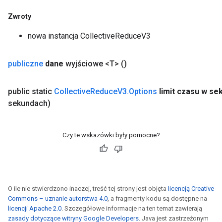
Zwroty
nowa instancja CollectiveReduceV3
publiczne
dane
wyjściowe <T>
()
public static
Collective
Reduce
V3
.
Options
limit czasu w s
sekundach)
Czy te wskazówki były pomocne?
O ile nie stwierdzono inaczej, treść tej strony jest objęta
licencją Creative
ryTensorBatch
Commons – uznanie autorstwa 4.0
, a fragmenty kodu są dostępne na
dTensorBatch
licencji Apache 2.0
. Szczegółowe informacje na ten temat zawierają
zasady dotyczące witryny Google Developers
. Java jest zastrzeżonym