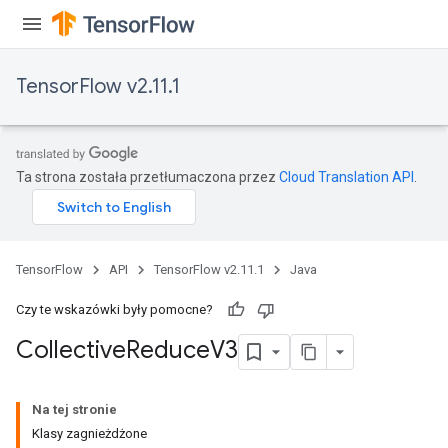
TensorFlow v2.11.1
Ta strona została przetłumaczona przez
Cloud Translation API
.
TensorFlow
API
TensorFlow v2.11.1
Java
Czy te wskazówki były pomocne?
Collective
Reduce
V3
Na tej stronie
Klasy zagnieżdżone