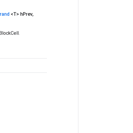
rand
<T> h
Prev
,
lockCell.