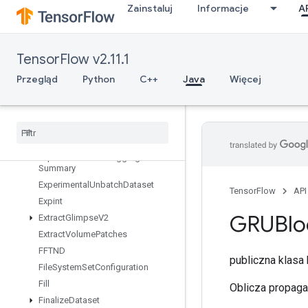
Zainstaluj
Informacje
A
taset
ExperimentalRandomDataset
ExperimentalRebatchDataset
TensorFlow v2.11.1
ExperimentalSetStatsAggregator
Dataset
Przegląd
Python
C++
Java
Więcej
Experimental
Sliding
Window
Dataset
Experimental
Sql
Dataset
Experimental
Stats
Aggregator
Handle
Experimental
Stats
Aggregator
Summary
Experimental
Unbatch
Dataset
TensorFlow
API
Expint
GRUBlo
Extract
Glimpse
V2
Extract
Volume
Patches
FFTND
publiczna klas
File
System
Set
Configuration
Fill
Oblicza propaga
Finalize
Dataset