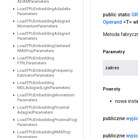
ADAMParameters
Load
TPUEmbedding
Adadelta
Parameters
public static
GR
Load
TPUEmbedding
Adagrad
Operand
<T> w
Momentum
Parameters
Load
TPUEmbedding
Adagrad
Metoda fabryczn
Parameters
Load
TPUEmbedding
Centered
RMSProp
Parameters
Parametry
Load
TPUEmbedding
FTRLParameters
zakres
Load
TPUEmbedding
Frequency
Estimator
Parameters
Load
TPUEmbedding
MDLAdagrad
Light
Parameters
Powroty
Load
TPUEmbedding
Momentum
Parameters
nowa inst
Load
TPUEmbedding
Proximal
Adagrad
Parameters
publiczne
wyjśc
Load
TPUEmbedding
Proximal
Yogi
Parameters
Load
TPUEmbedding
RMSProp
publiczne
wyjśc
Parameters