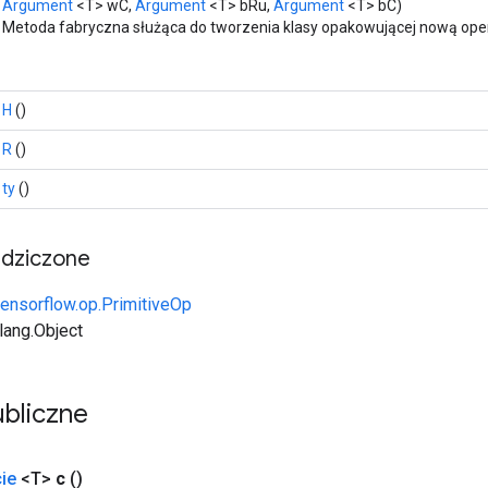
Argument
<T> wC,
Argument
<T> bRu,
Argument
<T> bC)
Metoda fabryczna służąca do tworzenia klasy opakowującej nową oper
H
()
R
()
ty
()
edziczone
tensorflow.op.PrimitiveOp
.lang.Object
bliczne
ie
<T>
c
()