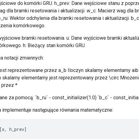
jściowe do komórki GRU. h_prev: Dane wejściowe stanu z poprz
g dla bramki resetowania i aktualizacji. w_c: Macierz wag dla 
u: Wektor odchylenia dla bramki resetowania i aktualizacji. b_c
ączenia komórkowego.
yjściowe bramki resetowania. u: Dane wyjściowe bramki aktualiza
rkowego. h: Bieżący stan komórki GRU.
 notacji zmiennych:
jest reprezentowane przez a_b Iloczyn skalarny elementarny aib
n skalarny elementarny jest reprezentowany przez \circ Mnożeni
 przez *
ne za pomocą: `b_ru` - const_initializer(1.0) `b_c` - const_initial
ra implementuje następujące równania matematyczne:
[
x
,
h_prev
]