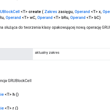
UBlock
Cell
<T>
create
(
Zakres
zasięgu
,
Operand
<T> x
,
Ope
Ru
,
Operand
<T> w
C
,
Operand
<T> b
Ru
,
Operand
<T> b
C)
a służąca do tworzenia klasy opakowującej nową operację GRUB
aktualny zakres
ancja GRUBlockCell
ie
<T>
h
()
ie
<T>
r
()