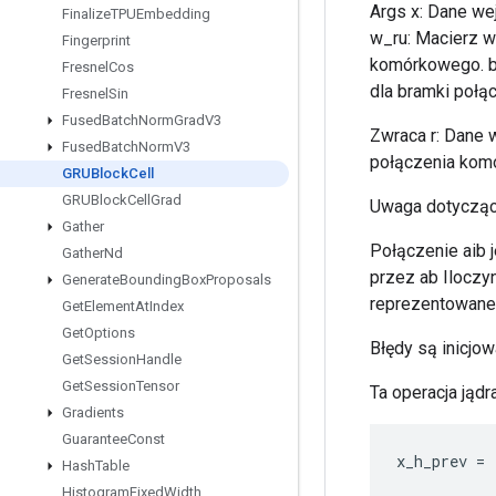
Args x: Dane we
Finalize
TPUEmbedding
w_ru: Macierz wa
Fingerprint
komórkowego. b_r
Fresnel
Cos
dla bramki poł
Fresnel
Sin
Fused
Batch
Norm
Grad
V3
Zwraca r: Dane w
Fused
Batch
Norm
V3
połączenia komó
GRUBlock
Cell
GRUBlock
Cell
Grad
Uwaga dotycząca
Gather
Połączenie aib 
Gather
Nd
przez ab Iloczy
Generate
Bounding
Box
Proposals
reprezentowane
Get
Element
At
Index
Get
Options
Błędy są inicjowa
Get
Session
Handle
Get
Session
Tensor
Ta operacja jąd
Gradients
Guarantee
Const
x_h_prev
=
Hash
Table
Histogram
Fixed
Width