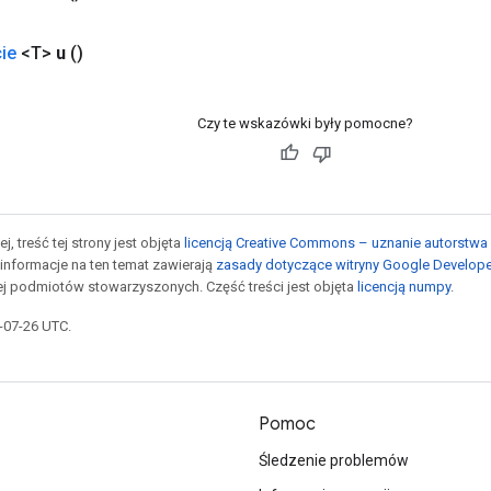
ie
<T>
u
()
Czy te wskazówki były pomocne?
j, treść tej strony jest objęta
licencją Creative Commons – uznanie autorstwa 
informacje na ten temat zawierają
zasady dotyczące witryny Google Develop
jej podmiotów stowarzyszonych. Część treści jest objęta
licencją numpy
.
5-07-26 UTC.
Pomoc
Śledzenie problemów