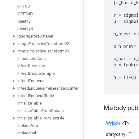
[
r_bar
u_b
IFFTND
IRFFTND
r
=
sigmoi
u
=
sigmoi
Identity
Identity
N
h_prevr
=
Ignore
Errors
Dataset
Image
Projective
Transform
V2
x_h_prevr
Image
Projective
Transform
V3
c_bar
=
x_
Immutable
Const
c
=
tanh
(
c
Infeed
Dequeue
Infeed
Dequeue
Tuple
h
=
(
1
-
u
)
Infeed
Enqueue
Infeed
Enqueue
Prelinearized
Buffer
Infeed
Enqueue
Tuple
Initialize
Table
Metody publ
Initialize
Table
From
Dataset
Initialize
Table
From
Text
File
Wyjście
<T>
Inplace
Add
Inplace
Sub
statyczny <T