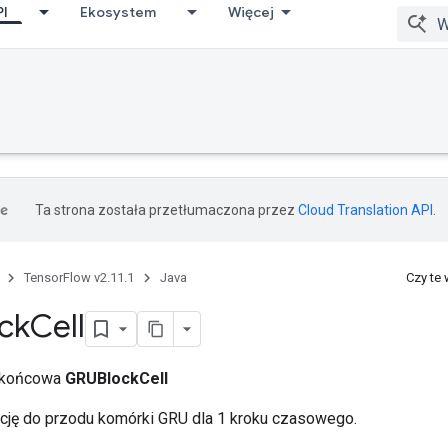
PI
Ekosystem
Więcej
Ta strona została przetłumaczona przez
Cloud Translation API
.
TensorFlow v2.11.1
Java
Czy te
ck
Cell
a końcowa
GRUBlockCell
cję do przodu komórki GRU dla 1 kroku czasowego.