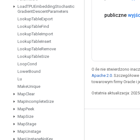
Load
TPUEmbedding
Stochastic
Gradient
Descent
Parameters
publiczne
wyjśc
Lookup
Table
Export
Lookup
Table
Find
Lookup
Table
Import
Lookup
Table
Insert
Lookup
Table
Remove
Lookup
Table
Size
Loop
Cond
O ile nie stwierdzono inacze
Lower
Bound
Apache 2.0
. Szczegółowe 
Lu
towarowym firmy Oracle i 
Make
Unique
Ostatnia aktualizacja: 202
Map
Clear
Map
Incomplete
Size
Map
Peek
Map
Size
Pozostawaj w kontakcie
Map
Stage
Blog
Map
Unstage
Map
Unstage
No
Key