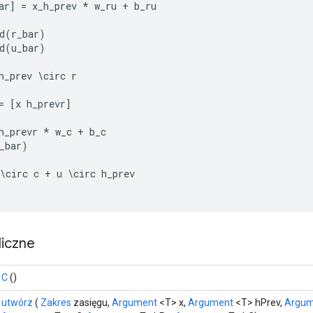
ar
]
=
x_h_prev
*
w_ru
+
b_ru
d
(
r_bar
)
d
(
u_bar
)
h_prev
\
circ
r
=
[
x
h_prevr
]
h_prevr
*
w_c
+
b_c
_bar
)
\
circ
c
+
u
\
circ
h_prev
iczne
C
()
utwórz
(
Zakres
zasięgu,
Argument
<T> x,
Argument
<T> hPrev,
Argum