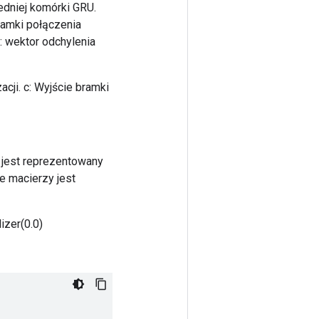
edniej komórki GRU.
bramki połączenia
: wektor odchylenia
cji. c: Wyjście bramki
 jest reprezentowany
e macierzy jest
izer(0.0)