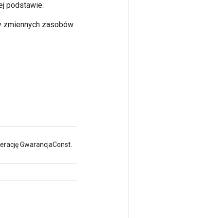
j podstawie.
yty zmiennych zasobów
erację GwarancjaConst.