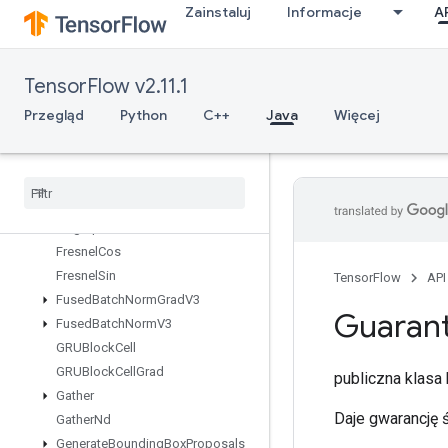
Zainstaluj
Informacje
A
ExperimentalUnbatchDataset
Expint
ExtractGlimpseV2
TensorFlow v2.11.1
ExtractVolumePatches
FFTND
Przegląd
Python
C++
Java
Więcej
FileSystemSetConfiguration
Fill
Finalize
Dataset
Finalize
TPUEmbedding
Fingerprint
Fresnel
Cos
Fresnel
Sin
TensorFlow
API
Fused
Batch
Norm
Grad
V3
Guaran
Fused
Batch
Norm
V3
GRUBlock
Cell
GRUBlock
Cell
Grad
publiczna klas
Gather
Daje gwarancję 
Gather
Nd
Generate
Bounding
Box
Proposals