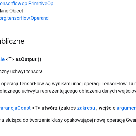
tensorflow.op.PrimitiveOp
.lang.Object
org.tensorflow.Operand
bliczne
ie
<T>
as
Output
()
zny uchwyt tensora.
operacji TensorFlow są wynikami innej operacji TensorFlow. Ta
licznego uchwytu reprezentującego obliczenia danych wejścio
arancja
Const
<T>
utwórz
(zakres
zakresu
,
wejście
argumen
a służąca do tworzenia klasy opakowującej nową operację Gwar