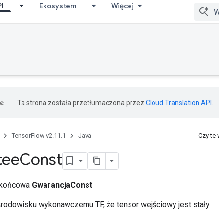
PI
Ekosystem
Więcej
Ta strona została przetłumaczona przez
Cloud Translation API
.
TensorFlow v2.11.1
Java
Czy te
tee
Const
a końcowa
GwarancjaConst
środowisku wykonawczemu TF, że tensor wejściowy jest stały.