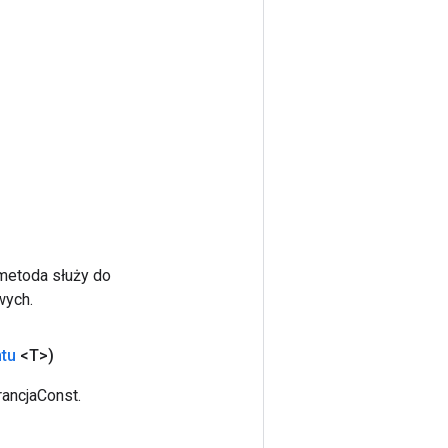
 metoda służy do
wych.
tu
<T>)
ancjaConst.