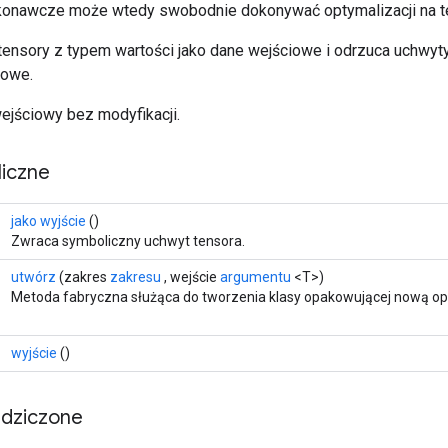
onawcze może wtedy swobodnie dokonywać optymalizacji na te
 tensory z typem wartości jako dane wejściowe i odrzuca uchw
iowe.
ejściowy bez modyfikacji.
iczne
jako wyjście
()
Zwraca symboliczny uchwyt tensora.
utwórz
(zakres
zakresu
, wejście
argumentu
<T>)
Metoda fabryczna służąca do tworzenia klasy opakowującej nową op
wyjście
()
edziczone