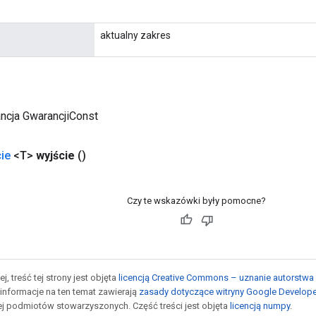
aktualny zakres
ncja GwarancjiConst
ie
<T>
wyjście
()
Czy te wskazówki były pomocne?
j, treść tej strony jest objęta
licencją Creative Commons – uznanie autorstwa 
informacje na ten temat zawierają
zasady dotyczące witryny Google Develop
jej podmiotów stowarzyszonych. Część treści jest objęta
licencją numpy
.