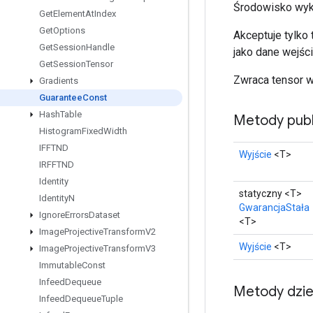
Środowisko wyk
Get
Element
At
Index
Get
Options
Akceptuje tylko
Get
Session
Handle
jako dane wejśc
Get
Session
Tensor
Zwraca tensor w
Gradients
Guarantee
Const
Hash
Table
Metody publ
Histogram
Fixed
Width
IFFTND
Wyjście
<T>
IRFFTND
Identity
statyczny <T>
Identity
N
GwarancjaStała
Ignore
Errors
Dataset
<T>
Image
Projective
Transform
V2
Wyjście
<T>
Image
Projective
Transform
V3
Immutable
Const
Infeed
Dequeue
Metody dzi
Infeed
Dequeue
Tuple