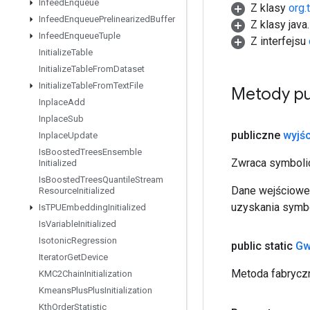
Infeed
Enqueue
Z klasy
org.
Infeed
Enqueue
Prelinearized
Buffer
Z klasy java
Infeed
Enqueue
Tuple
Z interfejsu
Initialize
Table
Initialize
Table
From
Dataset
Initialize
Table
From
Text
File
Metody pu
Inplace
Add
Inplace
Sub
publiczne
wyjśc
Inplace
Update
Is
Boosted
Trees
Ensemble
Zwraca symbolic
Initialized
Is
Boosted
Trees
Quantile
Stream
Dane wejściowe 
Resource
Initialized
uzyskania symbo
Is
TPUEmbedding
Initialized
Is
Variable
Initialized
Isotonic
Regression
public static
Gw
Iterator
Get
Device
Metoda fabryczn
KMC2Chain
Initialization
Kmeans
Plus
Plus
Initialization
Kth
Order
Statistic