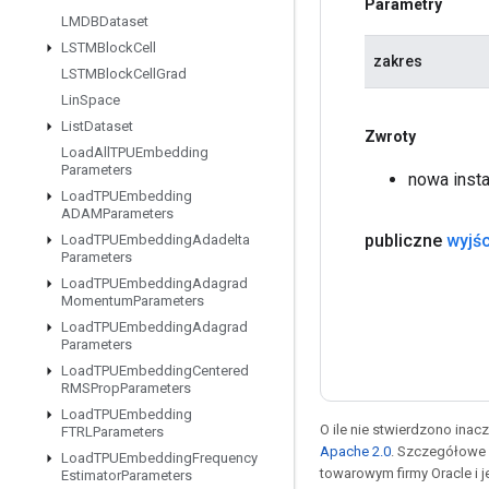
Parametry
LMDBDataset
LSTMBlock
Cell
zakres
LSTMBlock
Cell
Grad
Lin
Space
List
Dataset
Zwroty
Load
All
TPUEmbedding
Parameters
nowa insta
Load
TPUEmbedding
ADAMParameters
publiczne
wyjśc
Load
TPUEmbedding
Adadelta
Parameters
Load
TPUEmbedding
Adagrad
Momentum
Parameters
Load
TPUEmbedding
Adagrad
Parameters
Load
TPUEmbedding
Centered
RMSProp
Parameters
Load
TPUEmbedding
O ile nie stwierdzono inacze
FTRLParameters
Apache 2.0
. Szczegółowe 
Load
TPUEmbedding
Frequency
towarowym firmy Oracle i 
Estimator
Parameters