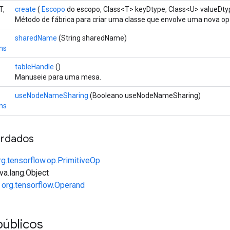
T,
create
(
Escopo
do escopo, Class<T> keyDtype, Class<U> valueDty
Método de fábrica para criar uma classe que envolve uma nova o
sharedName
(String sharedName)
ns
tableHandle
()
Manuseie para uma mesa.
useNodeNameSharing
(Booleano useNodeNameSharing)
ns
rdados
rg.tensorflow.op.PrimitiveOp
va.lang.Object
e
org.tensorflow.Operand
públicos