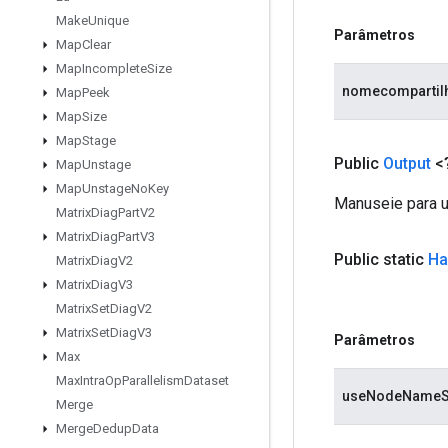
Make
Unique
Parâmetros
Map
Clear
Map
Incomplete
Size
nomecompartil
Map
Peek
Map
Size
Map
Stage
Public
Output
<
Map
Unstage
Map
Unstage
No
Key
Manuseie para 
Matrix
Diag
Part
V2
Matrix
Diag
Part
V3
Public static
Ha
Matrix
Diag
V2
Matrix
Diag
V3
Matrix
Set
Diag
V2
Matrix
Set
Diag
V3
Parâmetros
Max
Max
Intra
Op
Parallelism
Dataset
useNodeNameS
Merge
Merge
Dedup
Data