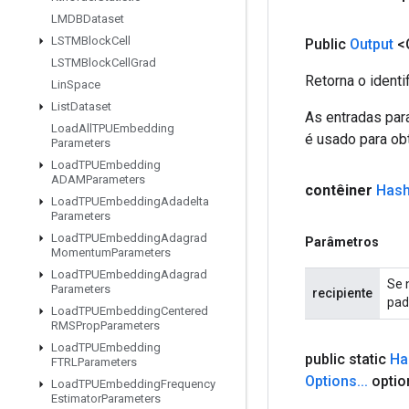
LMDBDataset
LSTMBlock
Cell
Public
Output
<
LSTMBlock
Cell
Grad
Retorna o identi
Lin
Space
List
Dataset
As entradas par
Load
All
TPUEmbedding
é usado para obt
Parameters
Load
TPUEmbedding
ADAMParameters
contêiner
Has
Load
TPUEmbedding
Adadelta
Parameters
Load
TPUEmbedding
Adagrad
Parâmetros
Momentum
Parameters
Load
TPUEmbedding
Adagrad
Se 
Parameters
recipiente
pad
Load
TPUEmbedding
Centered
RMSProp
Parameters
Load
TPUEmbedding
public static
Ha
FTRLParameters
Options
.
.
.
optio
Load
TPUEmbedding
Frequency
Estimator
Parameters