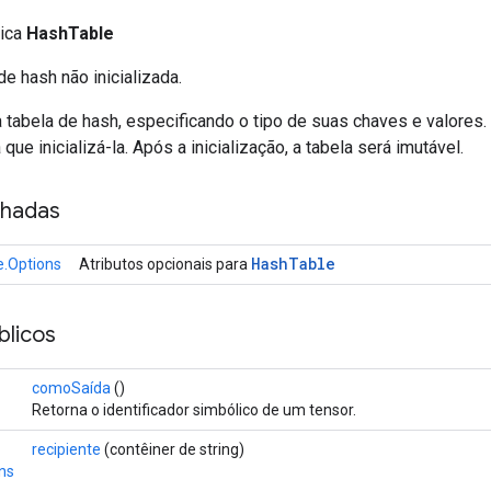
lica
HashTable
de hash não inicializada.
 tabela de hash, especificando o tipo de suas chaves e valores.
 que inicializá-la. Após a inicialização, a tabela será imutável.
nhadas
Hash
Table
.Options
Atributos opcionais para
licos
comoSaída
()
Retorna o identificador simbólico de um tensor.
recipiente
(contêiner de string)
ns