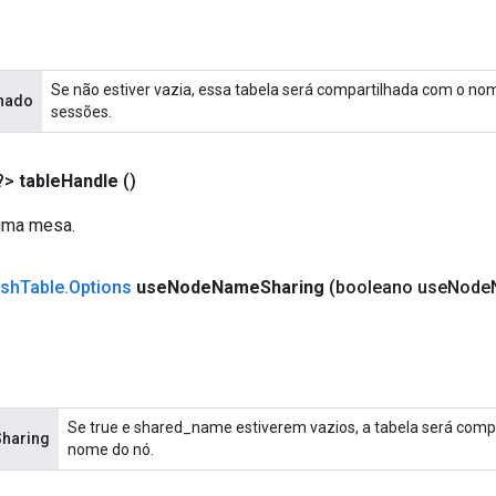
Se não estiver vazia, essa tabela será compartilhada com o no
hado
sessões.
?>
table
Handle
()
uma mesa.
sh
Table
.
Options
use
Node
Name
Sharing
(booleano use
Node
Se true e shared_name estiverem vazios, a tabela será comp
haring
nome do nó.