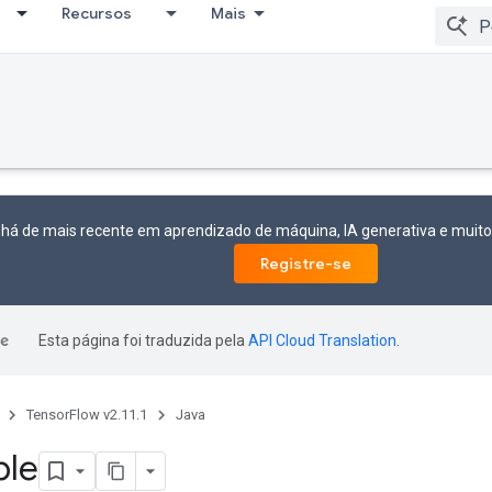
Recursos
Mais
 há de mais recente em aprendizado de máquina, IA generativa e mui
Registre-se
Esta página foi traduzida pela
API Cloud Translation
.
TensorFlow v2.11.1
Java
ble