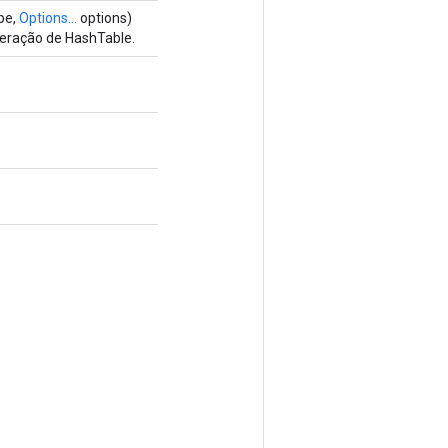
pe,
Options...
options)
peração de HashTable.