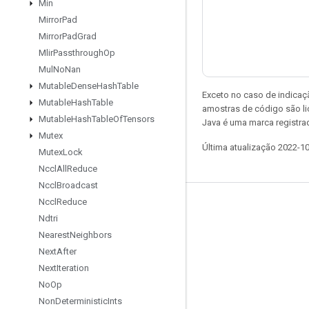
Min
Mirror
Pad
Mirror
Pad
Grad
Mlir
Passthrough
Op
Mul
No
Nan
Mutable
Dense
Hash
Table
Exceto no caso de indicaç
Mutable
Hash
Table
amostras de código são l
Mutable
Hash
Table
Of
Tensors
Java é uma marca registra
Mutex
Última atualização 2022-1
Mutex
Lock
Nccl
All
Reduce
Nccl
Broadcast
Nccl
Reduce
Permanecer conectado
Ndtri
Blog
Nearest
Neighbors
Next
After
Fórum
Next
Iteration
GitHub
No
Op
Twitter
Non
Deterministic
Ints