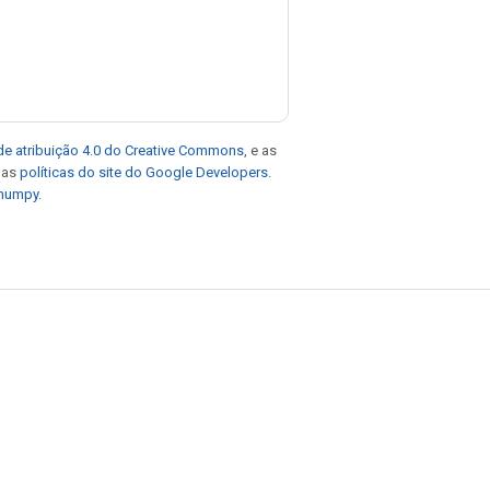
de atribuição 4.0 do Creative Commons
, e as
e as
políticas do site do Google Developers
.
 numpy
.