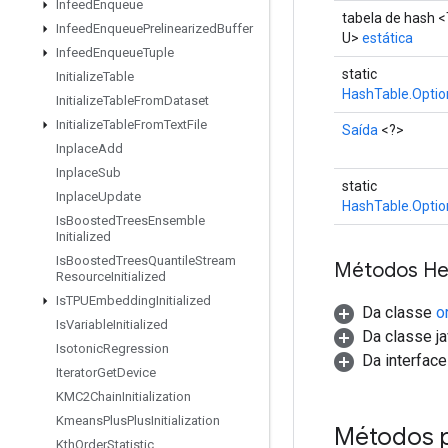
Infeed
Enqueue
tabela de hash <
Infeed
Enqueue
Prelinearized
Buffer
U>
estática
Infeed
Enqueue
Tuple
static
Initialize
Table
HashTable.Optio
Initialize
Table
From
Dataset
Initialize
Table
From
Text
File
Saída
<?>
Inplace
Add
Inplace
Sub
static
Inplace
Update
HashTable.Optio
Is
Boosted
Trees
Ensemble
Initialized
Is
Boosted
Trees
Quantile
Stream
Métodos He
Resource
Initialized
Is
TPUEmbedding
Initialized
Da classe
o
Is
Variable
Initialized
Da classe ja
Isotonic
Regression
Da interfac
Iterator
Get
Device
KMC2Chain
Initialization
Kmeans
Plus
Plus
Initialization
Métodos 
Kth
Order
Statistic