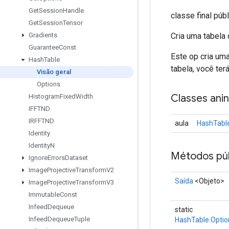
Get
Session
Handle
classe final púb
Get
Session
Tensor
Cria uma tabela 
Gradients
Guarantee
Const
Este op cria uma
Hash
Table
tabela, você terá
Visão geral
Options
Classes ani
Histogram
Fixed
Width
IFFTND
IRFFTND
aula
HashTable
Identity
Identity
N
Métodos púb
Ignore
Errors
Dataset
Image
Projective
Transform
V2
Saída
<Objeto>
Image
Projective
Transform
V3
Immutable
Const
Infeed
Dequeue
static
Infeed
Dequeue
Tuple
HashTable.Optio