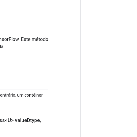
ensorFlow. Este método
a.
contrário, um contêiner
ss<U> value
Dtype
,