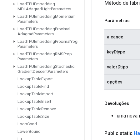
Método de fábri
Load
TPUEmbedding
MDLAdagrad
Light
Parameters
Load
TPUEmbedding
Momentum
Parâmetros
Parameters
Load
TPUEmbedding
Proximal
Adagrad
Parameters
alcance
Load
TPUEmbedding
Proximal
Yogi
Parameters
keyDtype
Load
TPUEmbedding
RMSProp
Parameters
Load
TPUEmbedding
Stochastic
valorDtipo
Gradient
Descent
Parameters
Lookup
Table
Export
opções
Lookup
Table
Find
Lookup
Table
Import
Lookup
Table
Insert
Devoluções
Lookup
Table
Remove
uma nova 
Lookup
Table
Size
Loop
Cond
Lower
Bound
Public static
Ha
Lu