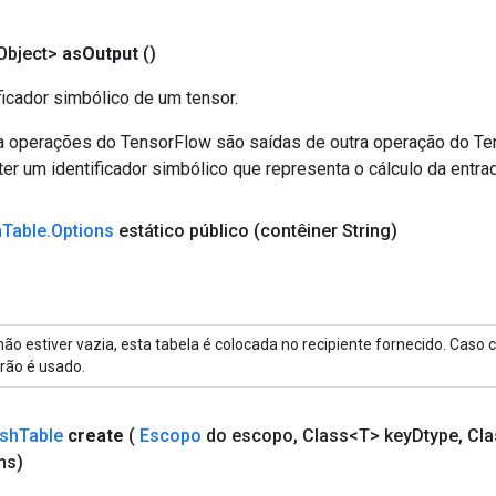
Object>
as
Output
()
ficador simbólico de um tensor.
a operações do TensorFlow são saídas de outra operação do T
er um identificador simbólico que representa o cálculo da entrad
h
Table
.
Options
estático público
(contêiner String)
não estiver vazia, esta tabela é colocada no recipiente fornecido. Caso 
rão é usado.
sh
Table
create
(
Escopo
do escopo
,
Class<T> key
Dtype
,
Cla
ns)