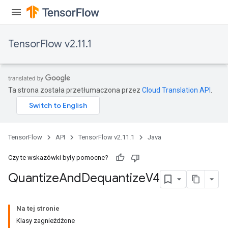
TensorFlow v2.11.1
Ta strona została przetłumaczona przez
Cloud Translation API
.
TensorFlow
API
TensorFlow v2.11.1
Java
Czy te wskazówki były pomocne?
Quantize
And
Dequantize
V4
Na tej stronie
Klasy zagnieżdżone