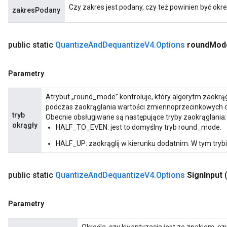
Czy zakres jest podany, czy też powinien być okr
zakresPodany
public static
Quantize
And
Dequantize
V4
.
Options
round
Mod
Parametry
Atrybut „round_mode” kontroluje, który algorytm zaokrą
podczas zaokrąglania wartości zmiennoprzecinkowych 
tryb
Obecnie obsługiwane są następujące tryby zaokrąglania:
okrągły
HALF_TO_EVEN: jest to domyślny tryb round_mode.
HALF_UP: zaokrąglij w kierunku dodatnim. W tym trybie
public static
Quantize
And
Dequantize
V4
.
Options
Sign
Input
Parametry