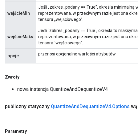
Jeśli „zakres_podany == True”, określa minimalną 
wejścieMin
reprezentowana, w przeciwnym razie jest ona okre
tensora „wejściowego”.
Jeśli `zakres_podany == True`, określa to maksyma
wejścieMaks
reprezentowana, w przeciwnym razie jest ona okr
tensora `wejściowego`.
przenosi opcjonalne wartości atrybutów
opcje
Zwroty
nowa instancja QuantizeAndDequantizeV4
publiczny statyczny
Quantize
And
Dequantize
V4
.
Options
wą
Parametry