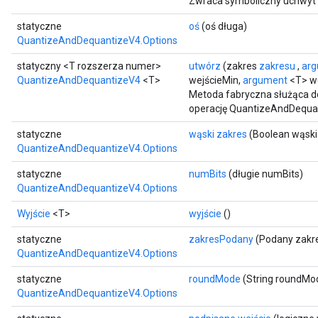
Zwraca symboliczny uchwyt 
AndReluAndRequantize
statyczne
oś
(oś długa)
ize
QuantizeAndDequantizeV4.Options
statyczny <T rozszerza numer>
utwórz
(zakres
zakresu
,
ar
Requantize
QuantizeAndDequantizeV4
<T>
wejścieMin,
argument
<T> w
ize
Metoda fabryczna służąca d
operację QuantizeAndDequa
statyczne
wąski zakres
(Boolean wąski
QuantizeAndDequantizeV4.Options
statyczne
numBits
(długie numBits)
QuantizeAndDequantizeV4.Options
Wyjście
<T>
wyjście
()
statyczne
zakresPodany
(Podany zakre
QuantizeAndDequantizeV4.Options
statyczne
roundMode
(String roundMo
QuantizeAndDequantizeV4.Options