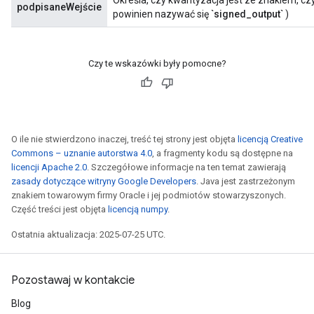
Określa, czy kwantyzacja jest ze znakiem, cz
podpisaneWejście
powinien nazywać się
`signed_output`
)
Czy te wskazówki były pomocne?
O ile nie stwierdzono inaczej, treść tej strony jest objęta
licencją Creative
Commons – uznanie autorstwa 4.0
, a fragmenty kodu są dostępne na
licencji Apache 2.0
. Szczegółowe informacje na ten temat zawierają
zasady dotyczące witryny Google Developers
. Java jest zastrzeżonym
znakiem towarowym firmy Oracle i jej podmiotów stowarzyszonych.
Część treści jest objęta
licencją numpy
.
Ostatnia aktualizacja: 2025-07-25 UTC.
Pozostawaj w kontakcie
Blog