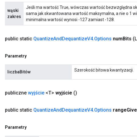
Jeśli ma wartość True, wówczas wartość bezwzględna sk
wąski
sama jak skwantowana wartość maksymalna, a nie o 1 więk
zakres
m
minimalna wartość wynosi -127 zamiast -128.
public static
Quantize
And
Dequantize
V4
.
Options
num
Bits
(
rs
eters
Parametry
ntumParameters
ters
Szerokość bitowa kwantyzacji.
liczbaBitów
ropParameters
s
atorParameters
publiczne
wyjście
<T>
wyjście
()
ghtParameters
meters
public static
Quantize
And
Dequantize
V4
.
Options
range
Giv
adParameters
rameters
eters
Parametry
ientDescentParameters