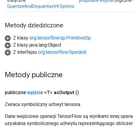
statyczne
podpisane wejście
(logiczne
QuantizeAndDequantizeV4.Options
Metody dziedziczone
Z klasy
org.tensorflow.op.PrimitiveOp
Z klasy java.lang.Object
Z interfejsu
org.tensorflow.Operand
Metody publiczne
publiczne
wyjście
<T>
as
Output
()
Zwraca symboliczny uchwyt tensora.
Dane wejściowe operacji TensorFlow są wynikami innej operac
uzyskania symbolicznego uchwytu reprezentującego obliczen