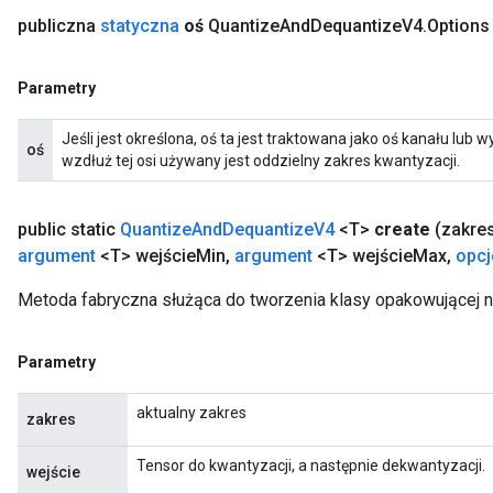
publiczna
statyczna
oś
Quantize
And
Dequantize
V4
.
Option
Parametry
Jeśli jest określona, ​​oś ta jest traktowana jako oś kanału lub
oś
wzdłuż tej osi używany jest oddzielny zakres kwantyzacji.
public static
Quantize
And
Dequantize
V4
<T>
create
(zakre
argument
<T> wejście
Min
,
argument
<T> wejście
Max
,
opcj
Metoda fabryczna służąca do tworzenia klasy opakowującej 
Parametry
aktualny zakres
zakres
Tensor do kwantyzacji, a następnie dekwantyzacji.
wejście