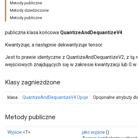
Metody publiczne
Metody dziedziczone
Metody publiczne
publiczna klasa końcowa
QuantizeAndDequantizeV4
ize
Kwantyzuje, a następnie dekwantyzuje tensor.
Jest to prawie identyczne z QuantizeAndDequantizeV2, z tą r
wejściowych znajdujących się w zakresie kwantyzacji lub 0 w
Klasy zagnieżdżone
Requantize
ize
AndReluAndRequantize
klasa
QuantizeAndDequantizeV4.Opcje
Opcjonalne atrybuty dl
u
uAndRequantize
Metody publiczne
Wyjście
<T>
jako wyjście
()
AndRelu