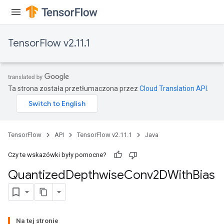
TensorFlow v2.11.1
ize
Ta strona została przetłumaczona przez
Cloud Translation API
.
TensorFlow
API
TensorFlow v2.11.1
Java
Requantize
ize
Czy te wskazówki były pomocne?
AndReluAndRequantize
Quantized
Depthwise
Conv2DWith
Bias
u
uAndRequantize
Na tej stronie