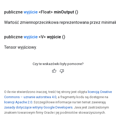
eters
publiczne
wyjście
<Float>
min
Output
()
ientDescentParameters
Wartość zmiennoprzecinkowa reprezentowana przez minimal
publiczne
wyjście
<V>
wyjście
()
Tensor wyjściowy.
Czy te wskazówki były pomocne?
O ile nie stwierdzono inaczej, treść tej strony jest objęta
licencją Creative
Commons – uznanie autorstwa 4.0
, a fragmenty kodu są dostępne na
licencji Apache 2.0
. Szczegółowe informacje na ten temat zawierają
zasady dotyczące witryny Google Developers
. Java jest zastrzeżonym
znakiem towarowym firmy Oracle i jej podmiotów stowarzyszonych.