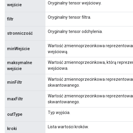
Oryginalny tensor wejściowy.
wejście
Oryginalny tensor filtra.
filtr
Oryginalny tensor odchylenia.
stronniczość
Wartość zmiennoprzecinkowa reprezentowa
minWejście
wejściową.
Wartość zmiennoprzecinkowa, którą reprez
maksymalne
wejściowa.
wejście
Wartość zmiennoprzecinkowa reprezentowana
minFiltr
skwantowanego.
Wartość zmiennoprzecinkowa reprezentowan
maxFiltr
skwantowanego.
Typ wyjścia.
outType
Lista wartości kroków.
kroki