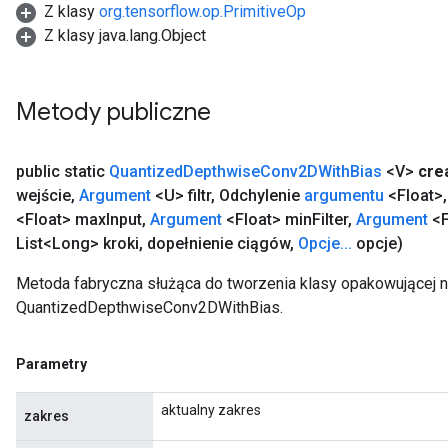
Z klasy
org.tensorflow.op.PrimitiveOp
Z klasy java.lang.Object
Metody publiczne
public static
Quantized
Depthwise
Conv2DWith
Bias
<V>
cre
wejście
,
Argument
<U> filtr
,
Odchylenie
argumentu
<Float>
,
<Float> max
Input
,
Argument
<Float> min
Filter
,
Argument
<F
List<Long> kroki
,
dopełnienie ciągów
,
Opcje
.
.
.
opcje)
Metoda fabryczna służąca do tworzenia klasy opakowującej 
QuantizedDepthwiseConv2DWithBias.
Parametry
aktualny zakres
zakres