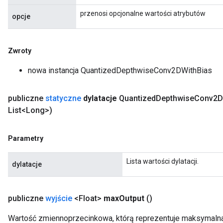
przenosi opcjonalne wartości atrybutów
opcje
Zwroty
m
nowa instancja QuantizedDepthwiseConv2DWithBias
publiczne
statyczne
dylatacje
Quantized
Depthwise
Conv2D
rs
List<Long>)
eters
ntumParameters
Parametry
ters
ropParameters
Lista wartości dylatacji.
s
dylatacje
atorParameters
ghtParameters
publiczne
wyjście
<Float>
max
Output
()
meters
adParameters
Wartość zmiennoprzecinkowa, którą reprezentuje maksymaln
rameters