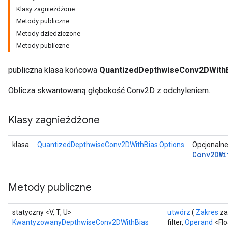
Klasy zagnieżdżone
Metody publiczne
AndRelu
Metody dziedziczone
AndReluAndRequantize
Metody publiczne
ize
publiczna klasa końcowa
QuantizedDepthwiseConv2DWith
Requantize
Oblicza skwantowaną głębokość Conv2D z odchyleniem.
ize
Klasy zagnieżdżone
klasa
QuantizedDepthwiseConv2DWithBias.Options
Opcjonalne
Conv2DWi
Metody publiczne
statyczny <V, T, U>
utwórz
(
Zakres
za
KwantyzowanyDepthwiseConv2DWithBias
filter,
Operand
<Flo