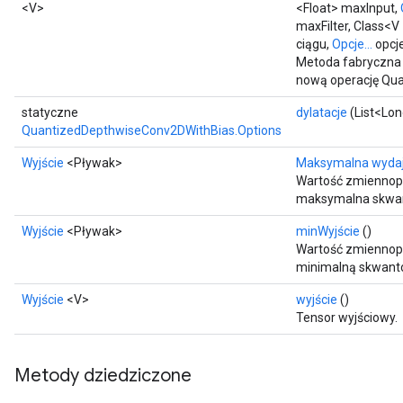
<V>
<Float> maxInput,
maxFilter, Class<V
ciągu,
Opcje...
opcj
Metoda fabryczna 
nową operację Qu
statyczne
dylatacje
(List<Lon
QuantizedDepthwiseConv2DWithBias.Options
Wyjście
<Pływak>
Maksymalna wyda
Wartość zmiennopr
maksymalna skwan
Wyjście
<Pływak>
minWyjście
()
Wartość zmiennop
minimalną skwant
Wyjście
<V>
wyjście
()
Tensor wyjściowy.
Metody dziedziczone