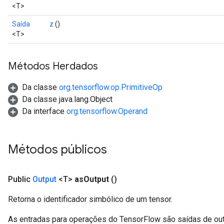
<T>
Saída
z
()
<T>
Métodos Herdados
Da classe
org.tensorflow.op.PrimitiveOp
Da classe java.lang.Object
Da interface
org.tensorflow.Operand
Métodos públicos
Public
Output
<T>
as
Output
()
Retorna o identificador simbólico de um tensor.
As entradas para operações do TensorFlow são saídas de ou