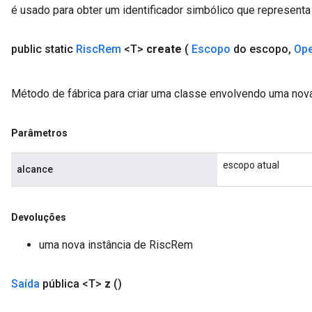
é usado para obter um identificador simbólico que representa 
public static
Risc
Rem
<T>
create
(
Escopo
do escopo
,
Op
Método de fábrica para criar uma classe envolvendo uma no
Parâmetros
escopo atual
alcance
Devoluções
uma nova instância de RiscRem
Saída
pública <T>
z
()