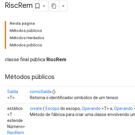
Risc
Rem
Nesta página
Métodos públicos
Métodos Herdados
Métodos públicos
classe final pública
RiscRem
Métodos públicos
Saída
comoSaída
()
<T>
Retorna o identificador simbólico de um tensor.
estático
create
(
Escopo
do escopo,
Operando
<T> x,
Operando
<T
Método de fábrica para criar uma classe envolvendo 
estende
Número>
RiscRem