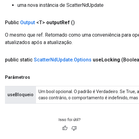
uma nova instância de ScatterNdUpdate
Public
Output
<T>
output
Ref
()
O mesmo que ref. Retornado como uma conveniência para op
atualizados após a atualização.
public static
Scatter
Nd
Update
.
Options
use
Locking
(Boole
Parâmetros
Um bool opcional. O padrão é Verdadeiro. Se True, a
useBloqueio
caso contrário, o comportamento é indefinido, mas
Isso foi útil?