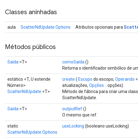
Classes aninhadas
Scatt
aula
ScatterNdUpdate.Options
Atributos opcionais para
Métodos públicos
Saída
<T>
comoSaída
()
Retorna o identificador simbólico de um
estático <T, U estende
create
(
Escopo
do escopo,
Operando
<
Número>
atualizações,
Opções...
opções)
ScatterNdUpdate
<T>
Método de fábrica para criar uma cla
ScatterNdUpdate.
Saída
<T>
outputRef
()
O mesmo que ref.
static
useLocking
(booleano useLocking)
ScatterNdUpdate.Options