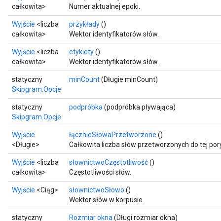
całkowita>
Numer aktualnej epoki.
Wyjście
<liczba
przykłady
()
całkowita>
Wektor identyfikatorów słów.
Wyjście
<liczba
etykiety
()
całkowita>
Wektor identyfikatorów słów.
statyczny
minCount
(Długie minCount)
Skipgram.Opcje
statyczny
podpróbka
(podpróbka pływająca)
Skipgram.Opcje
Wyjście
łącznieSłowaPrzetworzone
()
<Długie>
Całkowita liczba słów przetworzonych do tej pory
Wyjście
<liczba
słownictwoCzęstotliwość
()
całkowita>
Częstotliwości słów.
Wyjście
<Ciąg>
słownictwoSłowo
()
Wektor słów w korpusie.
statyczny
Rozmiar okna
(Długi rozmiar okna)