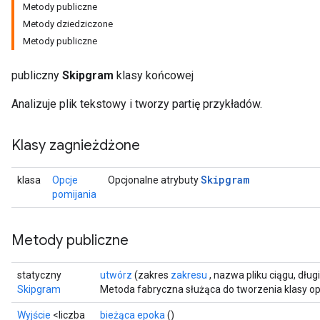
Metody publiczne
Metody dziedziczone
Metody publiczne
publiczny
Skipgram
klasy końcowej
Analizuje plik tekstowy i tworzy partię przykładów.
Klasy zagnieżdżone
Skipgram
klasa
Opcje
Opcjonalne atrybuty
pomijania
Metody publiczne
statyczny
utwórz
(zakres
zakresu
, nazwa pliku ciągu, dłu
Skipgram
Metoda fabryczna służąca do tworzenia klasy o
Wyjście
<liczba
bieżąca epoka
()