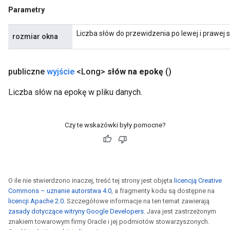
Parametry
Liczba słów do przewidzenia po lewej i prawej
rozmiar okna
publiczne
wyjście
<Long>
słów na epokę
()
Liczba słów na epokę w pliku danych.
Czy te wskazówki były pomocne?
O ile nie stwierdzono inaczej, treść tej strony jest objęta
licencją Creative
Commons – uznanie autorstwa 4.0
, a fragmenty kodu są dostępne na
licencji Apache 2.0
. Szczegółowe informacje na ten temat zawierają
zasady dotyczące witryny Google Developers
. Java jest zastrzeżonym
znakiem towarowym firmy Oracle i jej podmiotów stowarzyszonych.