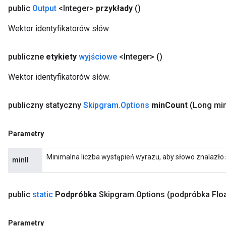
public
Output
<Integer>
przykłady
()
Wektor identyfikatorów słów.
publiczne
etykiety
wyjściowe
<Integer>
()
Wektor identyfikatorów słów.
publiczny statyczny
Skipgram
.
Options
min
Count
(Long mi
Parametry
Minimalna liczba wystąpień wyrazu, aby słowo znalazło 
minIl
public
static
Podpróbka
Skipgram
.
Options
(podpróbka Floa
Parametry