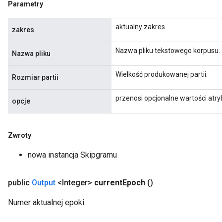
Parametry
aktualny zakres
zakres
Nazwa pliku tekstowego korpusu.
Nazwa pliku
Wielkość produkowanej partii.
Rozmiar partii
przenosi opcjonalne wartości atr
opcje
x
Zwroty
nowa instancja Skipgramu
public
Output
<Integer>
current
Epoch
()
Numer aktualnej epoki.