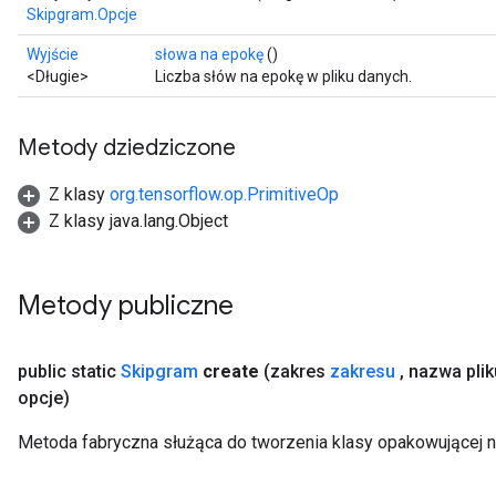
Skipgram.Opcje
Wyjście
słowa na epokę
()
<Długie>
Liczba słów na epokę w pliku danych.
Metody dziedziczone
Z klasy
org.tensorflow.op.PrimitiveOp
Z klasy java.lang.Object
Metody publiczne
public static
Skipgram
create
(zakres
zakresu
,
nazwa plik
opcje)
Metoda fabryczna służąca do tworzenia klasy opakowującej 