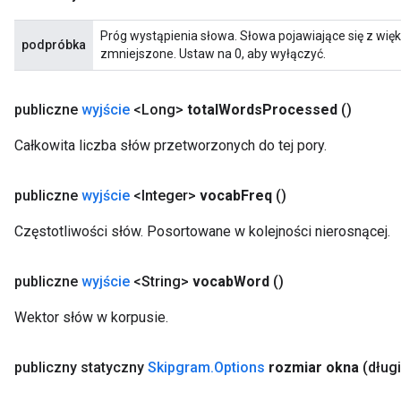
Próg wystąpienia słowa. Słowa pojawiające się z wię
podpróbka
zmniejszone. Ustaw na 0, aby wyłączyć.
publiczne
wyjście
<Long>
total
Words
Processed
()
Całkowita liczba słów przetworzonych do tej pory.
publiczne
wyjście
<Integer>
vocab
Freq
()
Częstotliwości słów. Posortowane w kolejności nierosnącej.
publiczne
wyjście
<String>
vocab
Word
()
Wektor słów w korpusie.
publiczny statyczny
Skipgram
.
Options
rozmiar okna
(dług