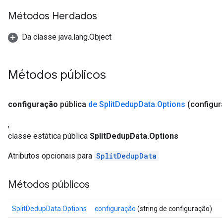
Métodos Herdados
Da classe java.lang.Object
Métodos públicos
configuração
pública
de Split
Dedup
Data
.
Options
(configur
,
x
classe estática pública
SplitDedupData.Options
Atributos opcionais para
SplitDedupData
Métodos públicos
SplitDedupData.Options
configuração
(string de configuração)