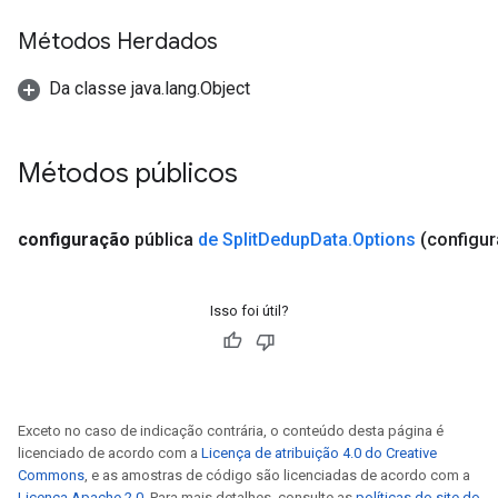
Métodos Herdados
Da classe java.lang.Object
Métodos públicos
configuração
pública
de Split
Dedup
Data
.
Options
(configur
Isso foi útil?
Exceto no caso de indicação contrária, o conteúdo desta página é
licenciado de acordo com a
Licença de atribuição 4.0 do Creative
Commons
, e as amostras de código são licenciadas de acordo com a
Licença Apache 2.0
. Para mais detalhes, consulte as
políticas do site do