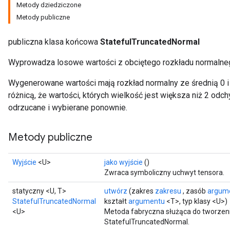
Metody dziedziczone
Metody publiczne
publiczna klasa końcowa
StatefulTruncatedNormal
Wyprowadza losowe wartości z obciętego rozkładu normalne
Wygenerowane wartości mają rozkład normalny ze średnią 0 i
różnicą, że wartości, których wielkość jest większa niż 2 odc
odrzucane i wybierane ponownie.
Metody publiczne
Wyjście
<U>
jako wyjście
()
Zwraca symboliczny uchwyt tensora.
statyczny <U, T>
utwórz
(zakres
zakresu
, zasób
argum
StatefulTruncatedNormal
kształt
argumentu
<T>, typ klasy <U>)
<U>
Metoda fabryczna służąca do tworzeni
StatefulTruncatedNormal.