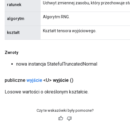
Uchwyt zmiennej zasobu, który przechowuje st
ratunek
Algorytm RNG.
algorytm
Kształt tensora wyjściowego.
kształt
Zwroty
nowa instancja StatefulTruncatedNormal
publiczne
wyjście
<U>
wyjście
()
Losowe wartości o określonym kształcie.
Czy te wskazówki były pomocne?