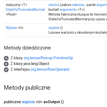
x
statyczny <T>
utwórz
(zakres
zakresu
, zasób
argum
StatefulTruncatedNormal
kształt
argumentu
<T>)
<Float>
Metoda fabryczna służąca do tworzeni
StatefulTruncatedNormal przy użyciu
Wyjście
<U>
wyjście
()
Losowe wartości o określonym kształci
Metody dziedziczone
Z klasy
org.tensorflow.op.PrimitiveOp
Z klasy java.lang.Object
Z interfejsu
org.tensorflow.Operand
Metody publiczne
publiczne
wyjście
<U>
as
Output
()