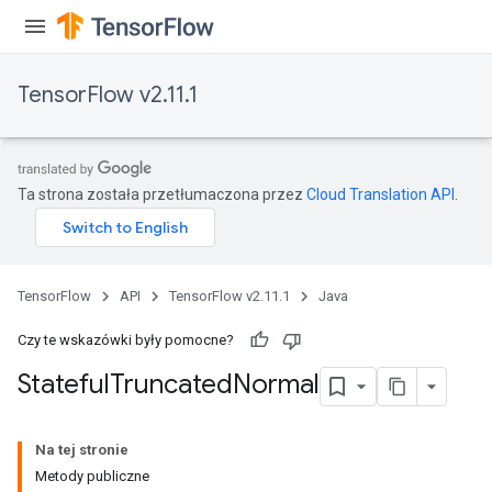
TensorFlow v2.11.1
Ta strona została przetłumaczona przez
Cloud Translation API
.
TensorFlow
API
TensorFlow v2.11.1
Java
Czy te wskazówki były pomocne?
Stateful
Truncated
Normal
Na tej stronie
Metody publiczne