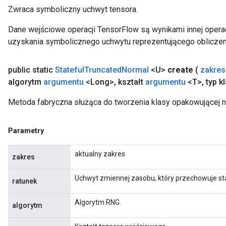
Zwraca symboliczny uchwyt tensora.
Dane wejściowe operacji TensorFlow są wynikami innej operac
uzyskania symbolicznego uchwytu reprezentującego obliczen
public static
Stateful
Truncated
Normal
<U>
create
(
zakres
algorytm
argumentu
<Long>
,
kształt
argumentu
<T>
,
typ k
Metoda fabryczna służąca do tworzenia klasy opakowującej n
Parametry
aktualny zakres
zakres
Uchwyt zmiennej zasobu, który przechowuje st
ratunek
Algorytm RNG.
algorytm