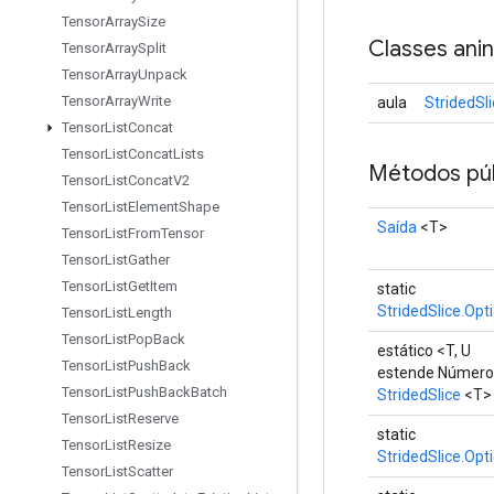
Tensor
Array
Size
Classes ani
Tensor
Array
Split
Tensor
Array
Unpack
Tensor
Array
Write
aula
StridedSl
Tensor
List
Concat
Tensor
List
Concat
Lists
Métodos púb
Tensor
List
Concat
V2
Tensor
List
Element
Shape
Saída
<T>
Tensor
List
From
Tensor
Tensor
List
Gather
Tensor
List
Get
Item
static
StridedSlice.Opt
Tensor
List
Length
Tensor
List
Pop
Back
estático <T, U
Tensor
List
Push
Back
estende Númer
Tensor
List
Push
Back
Batch
StridedSlice
<T>
Tensor
List
Reserve
static
Tensor
List
Resize
StridedSlice.Opt
Tensor
List
Scatter