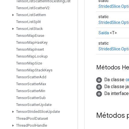
static
Tensor
List
Scatter
Into
Existing
List
StridedSlice.Opt
Tensor
List
Scatter
V2
Tensor
List
Set
Item
static
Tensor
List
Split
StridedSlice.Opt
Tensor
List
Stack
Saída
<T>
Tensor
Map
Erase
Tensor
Map
Has
Key
static
StridedSlice.Opt
Tensor
Map
Insert
Tensor
Map
Lookup
Tensor
Map
Size
Métodos He
Tensor
Map
Stack
Keys
Tensor
Scatter
Add
Da classe
o
Tensor
Scatter
Max
Da classe ja
Tensor
Scatter
Min
Da interfac
Tensor
Scatter
Sub
Tensor
Scatter
Update
Tensor
Strided
Slice
Update
Métodos 
Thread
Pool
Dataset
Thread
Pool
Handle