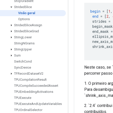
Stop
Gradient
Strided
Slice
begin
=
[
1
,
Visão geral
end
=
[
2
,
Options
 strides 
=
Strided
Slice
Assign
 begin_mask
 end_mask 
=
Strided
Slice
Grad
 ellipsis_m
String
Lower
 new_axis_m
String
NGrams
 shrink_axi
String
Upper
Sum
Switch
Cond
Neste caso, se `f
Sync
Device
percorrer passo
TFRecord
Dataset
V2
TPUCompilation
Result
1. O primeiro ar
TPUCompile
Succeeded
Assert
Para desambigua
TPUEmbedding
Activations
`shrink_axis_ma
TPUExecute
TPUExecute
And
Update
Variables
2. `2:4` contrib
TPUOrdinal
Selector
contribuídos.