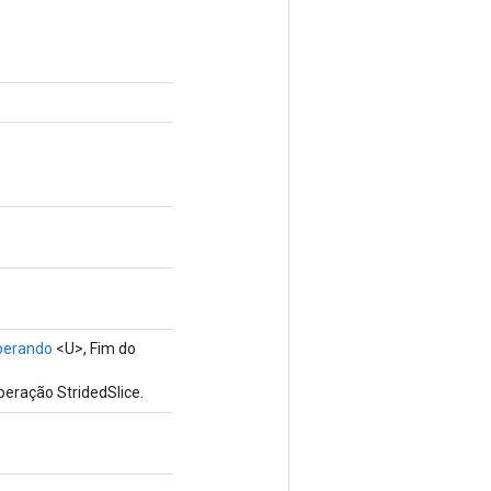
perando
<U>, Fim do
eração StridedSlice.