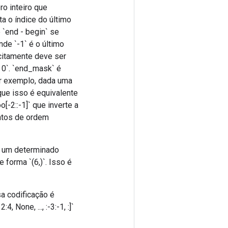
ro inteiro que
a o índice do último
`end - begin` se
nde `-1` é o último
icitamente deve ser
< 0`. `end_mask` é
or exemplo, dada uma
 que isso é equivalente
o[-2::-1]` que inverte a
ntos de ordem
m um determinado
 forma `(6,)`. Isso é
sa codificação é
None, ..., :-3:-1, :]`