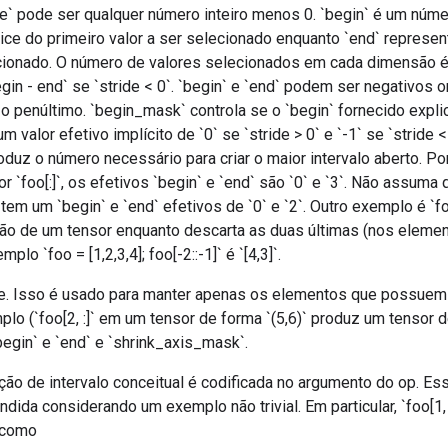
e` pode ser qualquer número inteiro menos 0. `begin` é um núme
ice do primeiro valor a ser selecionado enquanto `end` represent
ecionado. O número de valores selecionados em cada dimensão é 
begin - end` se `stride < 0`. `begin` e `end` podem ser negativos o
 o penúltimo. `begin_mask` controla se o `begin` fornecido expl
m valor efetivo implícito de `0` se `stride > 0` e `-1` se `stride 
oduz o número necessário para criar o maior intervalo aberto. P
sor `foo[:]`, os efetivos `begin` e `end` são `0` e `3`. Não assuma
 tem um `begin` e `end` efetivos de `0` e `2`. Outro exemplo é `fo
ão de um tensor enquanto descarta as duas últimas (nos eleme
mplo `foo = [1,2,3,4]; foo[-2::-1]` é `[4,3]`.
ce. Isso é usado para manter apenas os elementos que possue
plo (`foo[2, :]` em um tensor de forma `(5,6)` produz um tensor de
egin` e `end` e `shrink_axis_mask`.
ão de intervalo conceitual é codificada no argumento do op. Es
da considerando um exemplo não trivial. Em particular, `foo[1, 2:4, 
 como