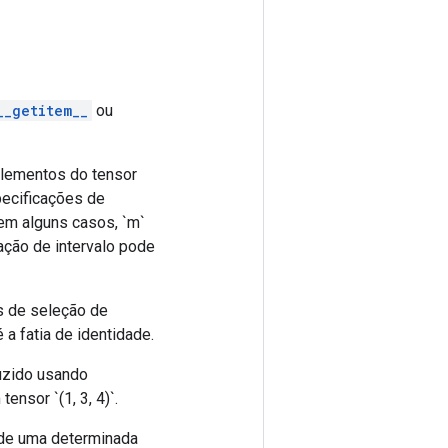
__getitem__
ou
elementos do tensor
pecificações de
em alguns casos, `m`
cação de intervalo pode
es de seleção de
 a fatia de identidade.
uzido usando
ensor `(1, 3, 4)`.
r de uma determinada