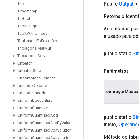
Public
Output
<
Tile
Timestamp
Retorna o identi
To
Bool
Top
KUnique
As entradas par
Top
KWith
Unique
é usado para obt
Tpu
Handle
To
Proto
Key
Tridiagonal
Mat
Mul
public static
St
Tridiagonal
Solve
Unbatch
Unbatch
Grad
Parâmetros
Uncompress
Element
Unicode
Decode
começarMásca
Unicode
Encode
Uniform
Dequantize
Uniform
Quantize
Uniform
Quantized
Add
public static
St
Uniform
Quantized
Clip
By
Value
início
,
Operand
Uniform
Quantized
Convolution
Método de fábri
Uniform
Quantized
Convolution