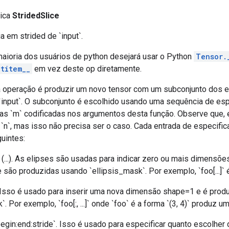
lica
StridedSlice
a em strided de `input`.
aioria dos usuários de python desejará usar o Python
Tensor.
titem__
em vez deste op diretamente.
a operação é produzir um novo tensor com um subconjunto dos 
 `input`. O subconjunto é escolhido usando uma sequência de es
sas `m` codificadas nos argumentos desta função. Observe que, 
 `n`, mas isso não precisa ser o caso. Cada entrada de especifi
uintes:
 (...). As elipses são usadas para indicar zero ou mais dimensõ
 são produzidas usando `ellipsis_mask`. Por exemplo, `foo[...]` é
 Isso é usado para inserir uma nova dimensão shape=1 e é prod
Por exemplo, `foo[:, ...]` onde `foo` é a forma `(3, 4)` produz um t
begin:end:stride`. Isso é usado para especificar quanto escolhe