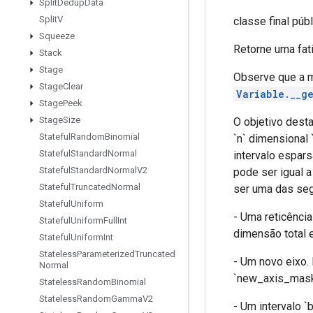
Split
Dedup
Data
Split
V
classe final púb
Squeeze
Retorne uma fati
Stack
Stage
Observe que a m
Stage
Clear
Variable.__ge
Stage
Peek
Stage
Size
O objetivo dest
Stateful
Random
Binomial
`n` dimensional
Stateful
Standard
Normal
intervalo espar
Stateful
Standard
Normal
V2
pode ser igual a
Stateful
Truncated
Normal
ser uma das seg
Stateful
Uniform
- Uma reticência
Stateful
Uniform
Full
Int
dimensão total e
Stateful
Uniform
Int
Stateless
Parameterized
Truncated
- Um novo eixo.
Normal
`new_axis_mask`. 
Stateless
Random
Binomial
Stateless
Random
Gamma
V2
- Um intervalo `