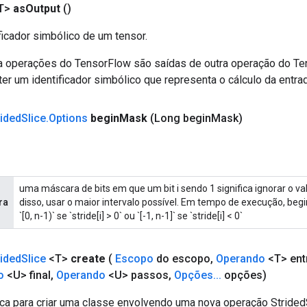
T>
as
Output
()
ficador simbólico de um tensor.
a operações do TensorFlow são saídas de outra operação do T
er um identificador simbólico que representa o cálculo da entrad
rided
Slice
.
Options
begin
Mask
(Long begin
Mask)
uma máscara de bits em que um bit i sendo 1 significa ignorar o valo
ra
disso, usar o maior intervalo possível. Em tempo de execução, begin
`[0, n-1)` se `stride[i] > 0` ou `[-1, n-1]` se `stride[i] < 0`
rided
Slice
<T>
create
(
Escopo
do escopo
,
Operando
<T> ent
o
<U> final
,
Operando
<U> passos
,
Opções
.
.
.
opções)
ca para criar uma classe envolvendo uma nova operação StridedS