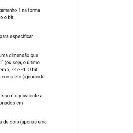
 tamanho 1 na forma
o o bit
para especificar
 a uma dimensão que
1` (ou seja, o último
m x, -3 e -1. O bit
lo completo (ignorando
 Isso é equivalente a
ropriados em
cia de dois (apenas uma