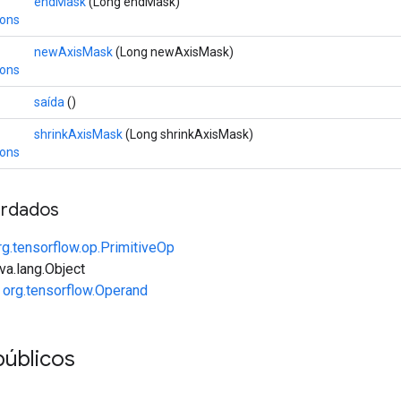
endMask
(Long endMask)
ions
newAxisMask
(Long newAxisMask)
ions
saída
()
shrinkAxisMask
(Long shrinkAxisMask)
ions
rdados
rg.tensorflow.op.PrimitiveOp
va.lang.Object
e
org.tensorflow.Operand
públicos