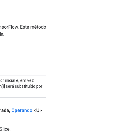
ensorFlow. Este método
a.
r inicial e, em vez
[i] será substituído por
rada
,
Operando
<U>
lice.