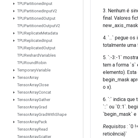
TPUPartitioned
Input
3. Nenhum é si
TPUPartitioned
Input
V2
final. Valores f
TPUPartitioned
Output
new_axis_mask 
TPUPartitioned
Output
V2
TPUReplicate
Metadata
4. `...` pegue 
TPUReplicated
Input
totalmente uma 
TPUReplicated
Output
TPUReshard
Variables
5. `:-3:-1` most
TPURound
Robin
tem a forma `s` é
Temporary
Variable
elemento). Esta 
Tensor
Array
begin_mask aprop
Tensor
Array
Close
o x).
Tensor
Array
Concat
6. `:` indica qu
Tensor
Array
Gather
`::` ou `0::1`. 
Tensor
Array
Grad
`begin_mask` e
Tensor
Array
Grad
With
Shape
Tensor
Array
Pack
Requisitos
: `0 
Tensor
Array
Read
reticência)`
Tensor
Array
Scatter