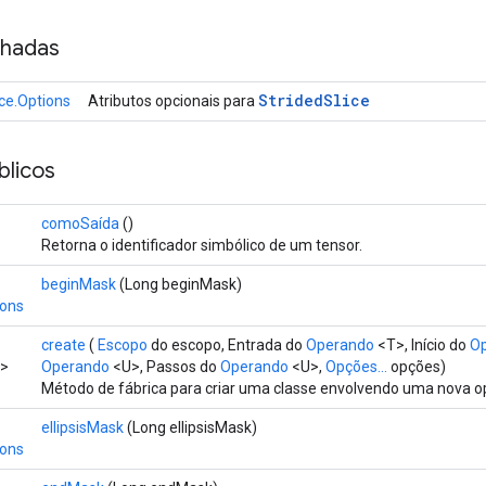
nhadas
Strided
Slice
ice.Options
Atributos opcionais para
licos
comoSaída
()
Retorna o identificador simbólico de um tensor.
beginMask
(Long beginMask)
ions
create
(
Escopo
do escopo, Entrada do
Operando
<T>, Início do
O
o>
Operando
<U>, Passos do
Operando
<U>,
Opções...
opções)
Método de fábrica para criar uma classe envolvendo uma nova op
ellipsisMask
(Long ellipsisMask)
ions