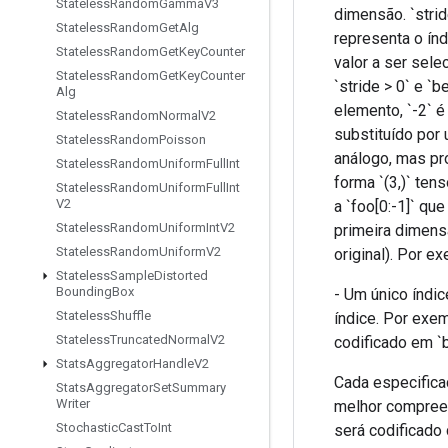
Stateless
Random
Gamma
V3
dimensão. `strid
Stateless
Random
Get
Alg
representa o índ
Stateless
Random
Get
Key
Counter
valor a ser sel
Stateless
Random
Get
Key
Counter
`stride > 0` e `
Alg
elemento, `-2` é
Stateless
Random
Normal
V2
substituído por u
Stateless
Random
Poisson
análogo, mas pr
Stateless
Random
Uniform
Full
Int
forma `(3,)` ten
Stateless
Random
Uniform
Full
Int
V2
a `foo[0:-1]` que
Stateless
Random
Uniform
Int
V2
primeira dimens
Stateless
Random
Uniform
V2
original). Por exe
Stateless
Sample
Distorted
Bounding
Box
- Um único índi
Stateless
Shuffle
índice. Por exem
Stateless
Truncated
Normal
V2
codificado em `b
Stats
Aggregator
Handle
V2
Cada especificaç
Stats
Aggregator
Set
Summary
Writer
melhor compreendi
Stochastic
Cast
To
Int
será codificado