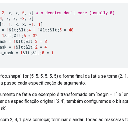
2
,
 x
,
 x
,
0
,
 x
]
# x denotes don't care (usually 0)
4
,
 x
,
 x
,
-
3
,
 x
]
[
1
,
1
,
 x
,
 x
,
-
1
,
1
]
 
=
1
&
lt
;&
lt
;
4
|
1
&
lt
;&
lt
;
5
=
48
1
&
lt
;&
lt
;
5
=
32
ask 
=
1
&
lt
;&
lt
;
3
=
8
ask 
=
1
&
lt
;&
lt
;
2
=
4
s_mask 
=
1
&
lt
;&
lt
;
0
=
1
oo.shape` for (5, 5, 5, 5, 5, 5) a forma final da fatia se torna (2, 1,
 a passo cada especificação de argumento.
gumento na fatia de exemplo é transformado em `begin = 1` e `en
r da especificação original `2:4`, também configuramos o bit a
sk`.
ui com 2, 4, 1 para começar, terminar e andar. Todas as máscaras 