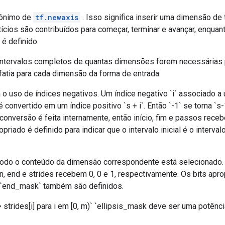
nônimo de
tf.newaxis
. Isso significa inserir uma dimensão de
ictícios são contribuídos para começar, terminar e avançar, enquant
é definido.
os intervalos completos de quantas dimensões forem necessárias 
fatia para cada dimensão da forma de entrada.
ra o uso de índices negativos. Um índice negativo `i` associado
 convertido em um índice positivo `s + i`. Então `-1` se torna `s-
conversão é feita internamente, então início, fim e passos recebe
riado é definido para indicar que o intervalo inicial é o interva
e todo o conteúdo da dimensão correspondente está selecionado.
begin, end e strides recebem 0, 0 e 1, respectivamente. Os bits ap
 `end_mask` também são definidos.
!= strides[i] para i em [0, m)` `ellipsis_mask deve ser uma potên