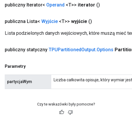
publiczny Iterator<
Operand
<T>>
iterator
()
publiczna Lista<
Wyjście
<T>>
wyjście
()
Lista podzielonych danych wejściowych, które muszą mieć ten
publiczny statyczny
TPUPartitioned
Output
.
Options
Partitio
Parametry
Liczba całkowita opisuje, który wymiar jes
partycjaWym
Czy te wskazówki były pomocne?