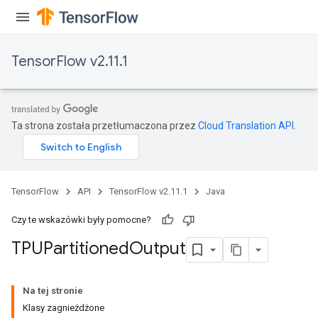
TensorFlow v2.11.1
Ta strona została przetłumaczona przez
Cloud Translation API
.
TensorFlow
API
TensorFlow v2.11.1
Java
Czy te wskazówki były pomocne?
TPUPartitioned
Output
Na tej stronie
Klasy zagnieżdżone