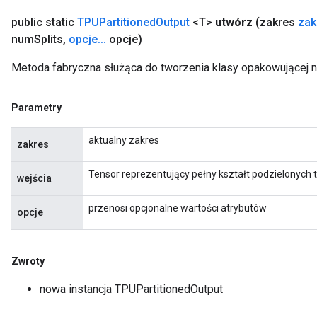
public static
TPUPartitioned
Output
<T>
utwórz
(zakres
zak
num
Splits
,
opcje
.
.
.
opcje)
Metoda fabryczna służąca do tworzenia klasy opakowującej n
Parametry
aktualny zakres
zakres
Tensor reprezentujący pełny kształt podzielonych 
wejścia
przenosi opcjonalne wartości atrybutów
opcje
Zwroty
nowa instancja TPUPartitionedOutput