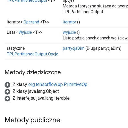
TPUPartitionedOutput
<T>
opcje)
Metoda fabryczna służąca do tworz
TPUPartitionedOutput.
Iterator<
Operand
<T>>
iterator
()
Lista<
Wyjście
<T>>
wyjście
()
Lista podzielonych danych wejściow
statyczne
partycjaDim
(Długa partycjaDim)
TPUPartitionedOutput.Opcje
Metody dziedziczone
Z klasy
org.tensorflow.op.PrimitiveOp
Z klasy java.lang.Object
Z interfejsu java.lang.Iterable
Metody publiczne