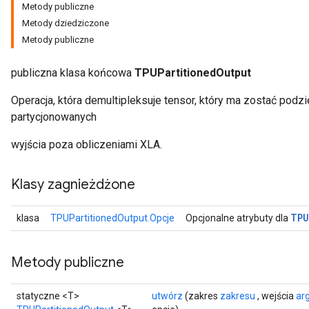
Metody publiczne
Metody dziedziczone
Metody publiczne
publiczna klasa końcowa
TPUPartitionedOutput
Operacja, która demultipleksuje tensor, który ma zostać podzi
partycjonowanych
wyjścia poza obliczeniami XLA.
Klasy zagnieżdżone
TPU
klasa
TPUPartitionedOutput.Opcje
Opcjonalne atrybuty dla
Metody publiczne
statyczne <T>
utwórz
(zakres
zakresu
, wejścia
ar