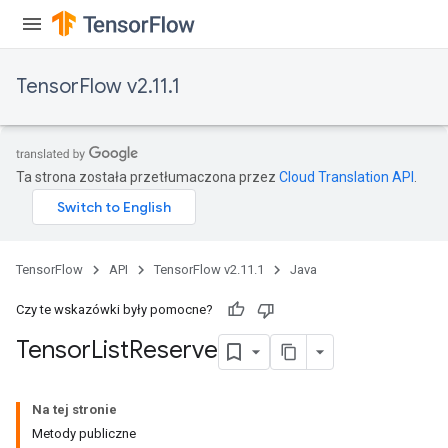
TensorFlow v2.11.1
Ta strona została przetłumaczona przez
Cloud Translation API
.
TensorFlow
API
TensorFlow v2.11.1
Java
Czy te wskazówki były pomocne?
Tensor
List
Reserve
Na tej stronie
Metody publiczne