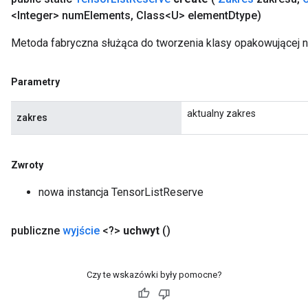
<Integer> num
Elements
,
Class<U> element
Dtype)
Metoda fabryczna służąca do tworzenia klasy opakowującej 
Parametry
aktualny zakres
zakres
Zwroty
nowa instancja TensorListReserve
publiczne
wyjście
<?>
uchwyt
()
Czy te wskazówki były pomocne?