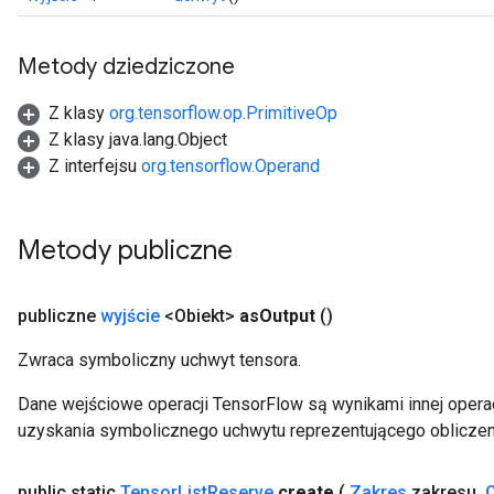
Metody dziedziczone
Z klasy
org.tensorflow.op.PrimitiveOp
Z klasy java.lang.Object
Z interfejsu
org.tensorflow.Operand
Metody publiczne
publiczne
wyjście
<Obiekt>
as
Output
()
Zwraca symboliczny uchwyt tensora.
Dane wejściowe operacji TensorFlow są wynikami innej operac
uzyskania symbolicznego uchwytu reprezentującego obliczen
public static
Tensor
List
Reserve
create
(
Zakres
zakresu
,