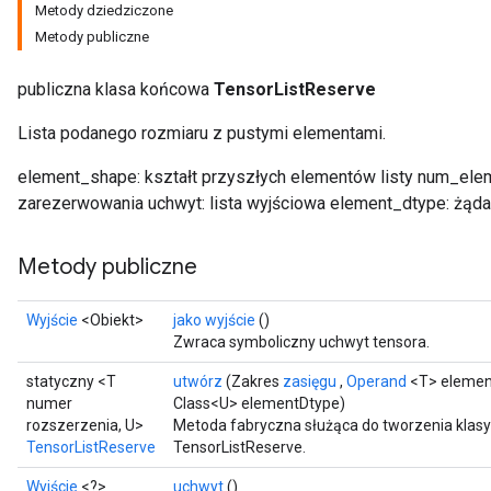
Metody dziedziczone
Metody publiczne
publiczna klasa końcowa
TensorListReserve
Lista podanego rozmiaru z pustymi elementami.
element_shape: kształt przyszłych elementów listy num_ele
zarezerwowania uchwyt: lista wyjściowa element_dtype: żądan
Metody publiczne
Wyjście
<Obiekt>
jako wyjście
()
Zwraca symboliczny uchwyt tensora.
statyczny <T
utwórz
(Zakres
zasięgu
,
Operand
<T> eleme
numer
Class<U> elementDtype)
rozszerzenia, U>
Metoda fabryczna służąca do tworzenia klas
TensorListReserve
TensorListReserve.
Wyjście
<?>
uchwyt
()