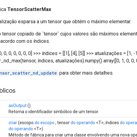
lica
TensorScatterMax
alização esparsa a um tensor que obtém o máximo elementar.
 tensor copiado de `tensor` cujos valores são máximos element
 acordo com os índices.
, 0, 0, 0, 0, 0, 0] >>> índices = [[1], [4], [5]] >>> atualizações = [1, -
_nd_max(tensor, índices, atualizações).numpy() array([0, 1, 0, 0, 0
nsor_scatter_nd_update
para obter mais detalhes.
licos
asOutput
()
Retorna o identificador simbólico de um tensor.
criar
(escopo
do escopo
, tensor
do operando
<T>, índices
do oper
do operando
<T>)
Método de fábrica para criar uma classe envolvendo uma nova op