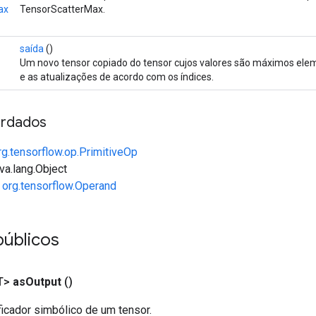
ax
TensorScatterMax.
saída
()
Um novo tensor copiado do tensor cujos valores são máximos elem
e as atualizações de acordo com os índices.
rdados
rg.tensorflow.op.PrimitiveOp
va.lang.Object
e
org.tensorflow.Operand
públicos
T>
as
Output
()
ficador simbólico de um tensor.