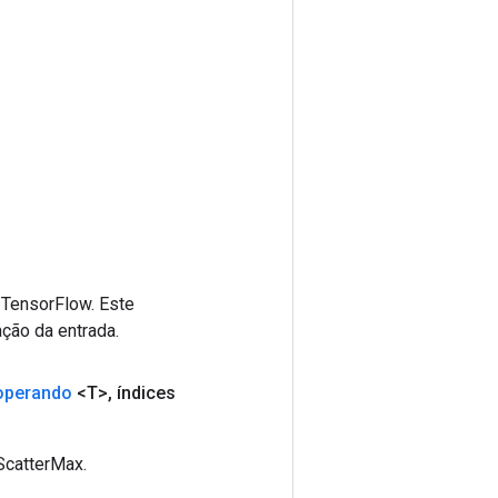
 TensorFlow. Este
ção da entrada.
operando
<T>
,
índices
ScatterMax.