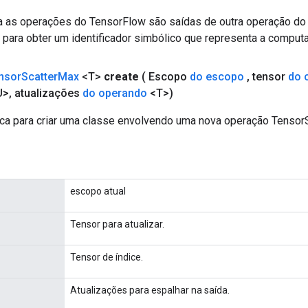
a as operações do TensorFlow são saídas de outra operação do
para obter um identificador simbólico que representa a computa
nsor
Scatter
Max
<T>
create
( Escopo
do escopo
,
tensor
do 
U>
,
atualizações
do operando
<T>)
ca para criar uma classe envolvendo uma nova operação Tensor
escopo atual
Tensor para atualizar.
Tensor de índice.
Atualizações para espalhar na saída.