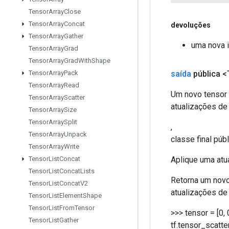
Tensor
Array
Close
Tensor
Array
Concat
devoluções
Tensor
Array
Gather
uma nova 
Tensor
Array
Grad
Tensor
Array
Grad
With
Shape
saída
pública <
Tensor
Array
Pack
Tensor
Array
Read
Um novo tensor 
Tensor
Array
Scatter
atualizações de
Tensor
Array
Size
Tensor
Array
Split
,
Tensor
Array
Unpack
classe final púb
Tensor
Array
Write
Aplique uma atu
Tensor
List
Concat
Tensor
List
Concat
Lists
Retorna um novo
Tensor
List
Concat
V2
atualizações de
Tensor
List
Element
Shape
Tensor
List
From
Tensor
>>> tensor = [0, 0
Tensor
List
Gather
tf.tensor_scatter