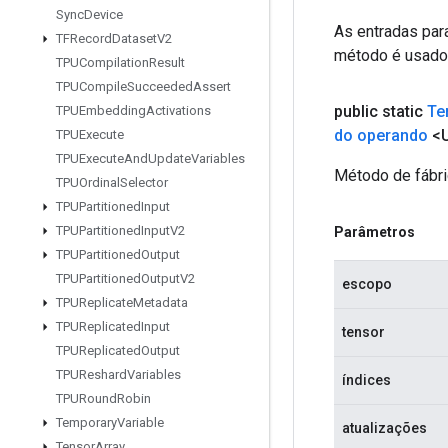
Sync
Device
As entradas par
TFRecord
Dataset
V2
método é usado 
TPUCompilation
Result
TPUCompile
Succeeded
Assert
public static
Te
TPUEmbedding
Activations
do operando
<
TPUExecute
TPUExecute
And
Update
Variables
Método de fábri
TPUOrdinal
Selector
TPUPartitioned
Input
TPUPartitioned
Input
V2
Parâmetros
TPUPartitioned
Output
TPUPartitioned
Output
V2
escopo
TPUReplicate
Metadata
TPUReplicated
Input
tensor
TPUReplicated
Output
TPUReshard
Variables
índices
TPURound
Robin
Temporary
Variable
atualizações
Tensor
Array