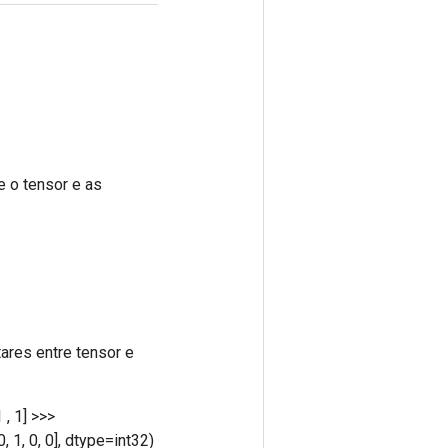
 o tensor e as
ares entre tensor e
1 , 1] >>>
, 1, 0, 0], dtype=int32)