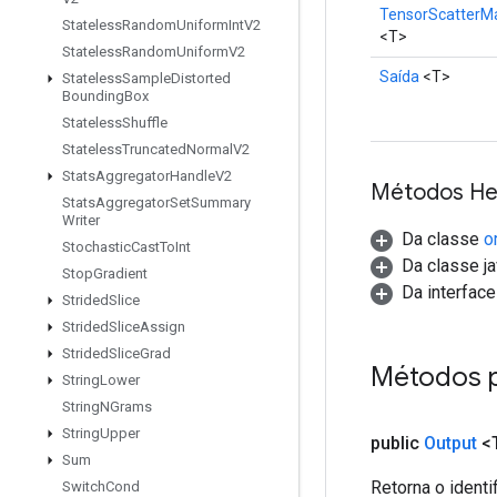
TensorScatterM
Stateless
Random
Uniform
Int
V2
<T>
Stateless
Random
Uniform
V2
Saída
<T>
Stateless
Sample
Distorted
Bounding
Box
Stateless
Shuffle
Stateless
Truncated
Normal
V2
Stats
Aggregator
Handle
V2
Métodos He
Stats
Aggregator
Set
Summary
Writer
Da classe
o
Stochastic
Cast
To
Int
Da classe ja
Stop
Gradient
Da interfac
Strided
Slice
Strided
Slice
Assign
Strided
Slice
Grad
Métodos 
String
Lower
String
NGrams
String
Upper
public
Output
<
Sum
Retorna o identi
Switch
Cond