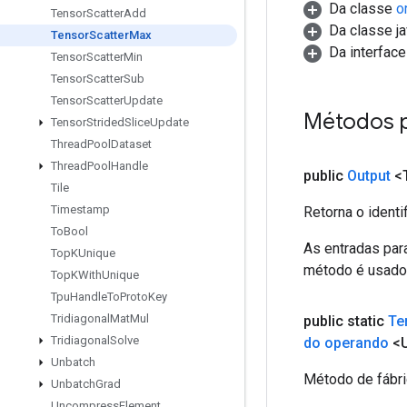
Da classe
o
Tensor
Scatter
Add
Da classe ja
Tensor
Scatter
Max
Da interfac
Tensor
Scatter
Min
Tensor
Scatter
Sub
Tensor
Scatter
Update
Métodos 
Tensor
Strided
Slice
Update
Thread
Pool
Dataset
Thread
Pool
Handle
public
Output
<
Tile
Timestamp
Retorna o identi
To
Bool
As entradas par
Top
KUnique
método é usado 
Top
KWith
Unique
Tpu
Handle
To
Proto
Key
Tridiagonal
Mat
Mul
public static
Te
Tridiagonal
Solve
do operando
<
Unbatch
Método de fábri
Unbatch
Grad
Uncompress
Element