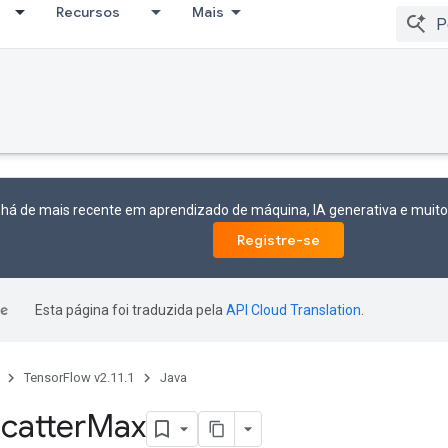
Recursos
Mais
 há de mais recente em aprendizado de máquina, IA generativa e mui
Registre-se
Esta página foi traduzida pela
API Cloud Translation
.
TensorFlow v2.11.1
Java
catter
Max