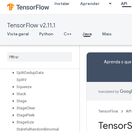
SparseMatrixSparseMatMul
Instalar
Aprender
API
SparseMatrixTranspose
SparseMatrixZeros
SparseSegmentMeanGradV2
TensorFlow v2.11.1
SparseSegmentSqrtNGradV2
Vista geral
Python
C++
Java
Mais
SparseSegmentSumGrad
Sparse
Segment
Sum
Grad
V2
Sparse
Tensor
To
CSRSparse
Matrix
Spence
Aprenda o que
Split
Split
Dedup
Data
Split
V
Squeeze
Stack
Stage
Stage
Clear
TensorFlow
API
Stage
Peek
Tensor
S
Stage
Size
Stateful
Random
Binomial