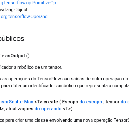
rg.tensorflow.op.PrimitiveOp
va.lang.Object
e
org.tensorflow.Operand
públicos
T>
as
Output
()
ficador simbólico de um tensor.
a as operações do TensorFlow são saídas de outra operação do
para obter um identificador simbólico que representa a computa
nsor
Scatter
Max
<T>
create
( Escopo
do escopo
,
tensor
do 
U>
,
atualizações
do operando
<T>)
ca para criar uma classe envolvendo uma nova operação Tensor