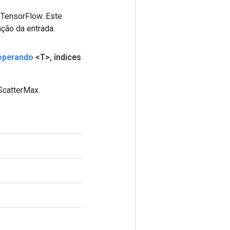
 TensorFlow. Este
ção da entrada.
operando
<T>
,
índices
ScatterMax.