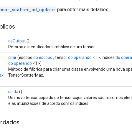
nsor_scatter_nd_update
para obter mais detalhes.
licos
asOutput
()
Retorna o identificador simbólico de um tensor.
criar
(escopo
do escopo
, tensor
do operando
<T>, índices
do oper
do operando
<T>)
Método de fábrica para criar uma classe envolvendo uma nova op
ax
TensorScatterMax.
saída
()
Um novo tensor copiado do tensor cujos valores são máximos elem
e as atualizações de acordo com os índices.
rdados