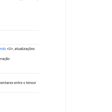
ando
<U>, atualizações
eração
entares entre o tensor