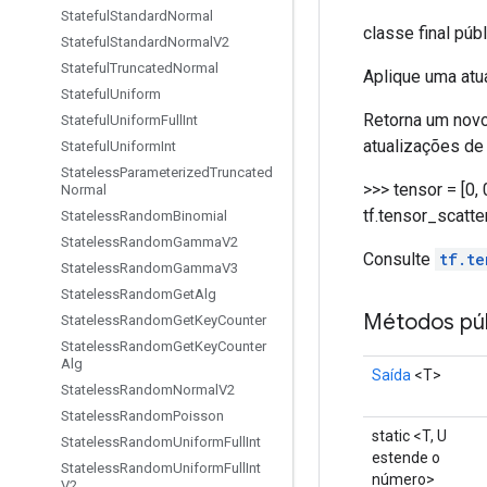
Stateful
Standard
Normal
classe final púb
Stateful
Standard
Normal
V2
Stateful
Truncated
Normal
Aplique uma atu
Stateful
Uniform
Retorna um novo
Stateful
Uniform
Full
Int
atualizações de
Stateful
Uniform
Int
Stateless
Parameterized
Truncated
>>> tensor = [0, 0
Normal
tf.tensor_scatter
Stateless
Random
Binomial
Stateless
Random
Gamma
V2
Consulte
tf.te
Stateless
Random
Gamma
V3
Stateless
Random
Get
Alg
Métodos púb
Stateless
Random
Get
Key
Counter
Stateless
Random
Get
Key
Counter
Alg
Saída
<T>
Stateless
Random
Normal
V2
Stateless
Random
Poisson
static <T, U
Stateless
Random
Uniform
Full
Int
estende o
Stateless
Random
Uniform
Full
Int
número>
V2