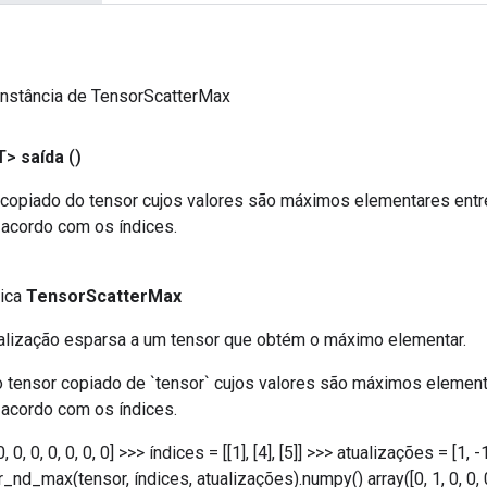
instância de TensorScatterMax
T>
saída
()
copiado do tensor cujos valores são máximos elementares entre
 acordo com os índices.
lica
TensorScatterMax
alização esparsa a um tensor que obtém o máximo elementar.
 tensor copiado de `tensor` cujos valores são máximos element
 acordo com os índices.
, 0, 0, 0, 0, 0, 0] >>> índices = [[1], [4], [5]] >>> atualizações = [1, -
_nd_max(tensor, índices, atualizações).numpy() array([0, 1, 0, 0, 0