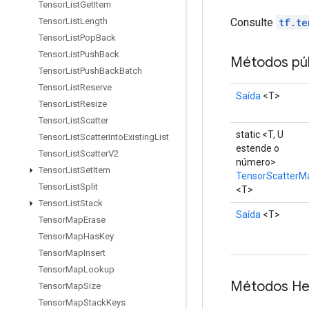
Tensor
List
Get
Item
Consulte
tf.te
Tensor
List
Length
Tensor
List
Pop
Back
Tensor
List
Push
Back
Métodos púb
Tensor
List
Push
Back
Batch
Tensor
List
Reserve
Saída
<T>
Tensor
List
Resize
Tensor
List
Scatter
static <T, U
Tensor
List
Scatter
Into
Existing
List
estende o
Tensor
List
Scatter
V2
número>
Tensor
List
Set
Item
TensorScatterM
Tensor
List
Split
<T>
Tensor
List
Stack
Saída
<T>
Tensor
Map
Erase
Tensor
Map
Has
Key
Tensor
Map
Insert
Tensor
Map
Lookup
Métodos He
Tensor
Map
Size
Tensor
Map
Stack
Keys