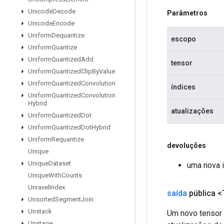
Unicode
Decode
Parâmetros
Unicode
Encode
Uniform
Dequantize
escopo
Uniform
Quantize
Uniform
Quantized
Add
tensor
Uniform
Quantized
Clip
By
Value
Uniform
Quantized
Convolution
índices
Uniform
Quantized
Convolution
Hybrid
atualizações
Uniform
Quantized
Dot
Uniform
Quantized
Dot
Hybrid
Uniform
Requantize
devoluções
Unique
Unique
Dataset
uma nova 
Unique
With
Counts
Unravel
Index
saída
pública <
Unsorted
Segment
Join
Unstack
Um novo tensor 
Unstage