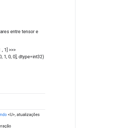
ares entre tensor e
1 , 1] >>>
, 1, 0, 0], dtype=int32)
ando
<U>, atualizações
eração