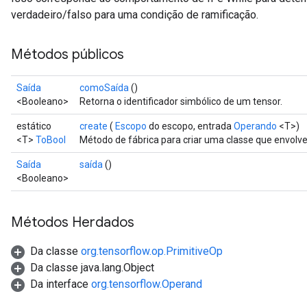
verdadeiro/falso para uma condição de ramificação.
Métodos públicos
Saída
comoSaída
()
<Booleano>
Retorna o identificador simbólico de um tensor.
estático
create
(
Escopo
do escopo, entrada
Operando
<T>)
<T>
ToBool
Método de fábrica para criar uma classe que envol
Saída
saída
()
<Booleano>
Métodos Herdados
Da classe
org.tensorflow.op.PrimitiveOp
Da classe java.lang.Object
Da interface
org.tensorflow.Operand