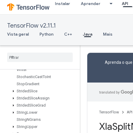
StatelessRandomUniformFullInt
Instalar
Aprender
API
StatelessRandomUniformFullIntV
2
StatelessRandomUniformIntV2
TensorFlow v2.11.1
StatelessRandomUniformV2
Vista geral
Python
C++
Java
Mais
StatelessSampleDistortedBoundingBox
Stateless
Shuffle
Stateless
Truncated
Normal
V2
Stats
Aggregator
Handle
V2
Aprenda o que
Stats
Aggregator
Set
Summary
Writer
Stochastic
Cast
To
Int
Stop
Gradient
Strided
Slice
Strided
Slice
Assign
Strided
Slice
Grad
TensorFlow
API
String
Lower
String
NGrams
Xla
Split
String
Upper