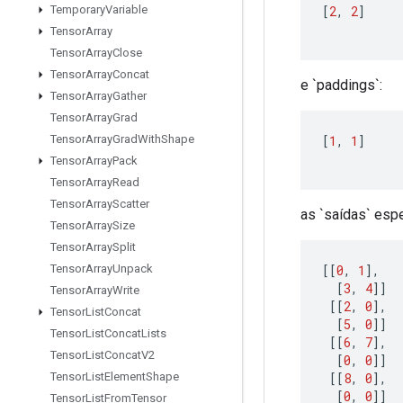
[
2
,
2
]
Temporary
Variable
Tensor
Array
Tensor
Array
Close
Tensor
Array
Concat
e `paddings`:
Tensor
Array
Gather
Tensor
Array
Grad
[
1
,
1
]
Tensor
Array
Grad
With
Shape
Tensor
Array
Pack
Tensor
Array
Read
Tensor
Array
Scatter
as `saídas` esp
Tensor
Array
Size
Tensor
Array
Split
[[
0
,
1
],
Tensor
Array
Unpack
[
3
,
4
]]
Tensor
Array
Write
[[
2
,
0
],
Tensor
List
Concat
[
5
,
0
]]
Tensor
List
Concat
Lists
[[
6
,
7
],
Tensor
List
Concat
V2
[
0
,
0
]]
[[
8
,
0
],
Tensor
List
Element
Shape
[
0
,
0
]]
Tensor
List
From
Tensor