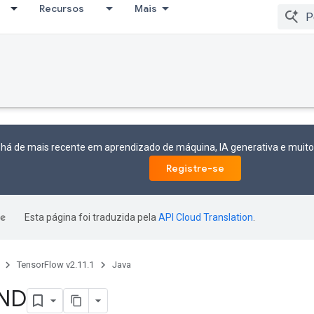
Recursos
Mais
 há de mais recente em aprendizado de máquina, IA generativa e mui
Registre-se
Esta página foi traduzida pela
API Cloud Translation
.
TensorFlow v2.11.1
Java
ND