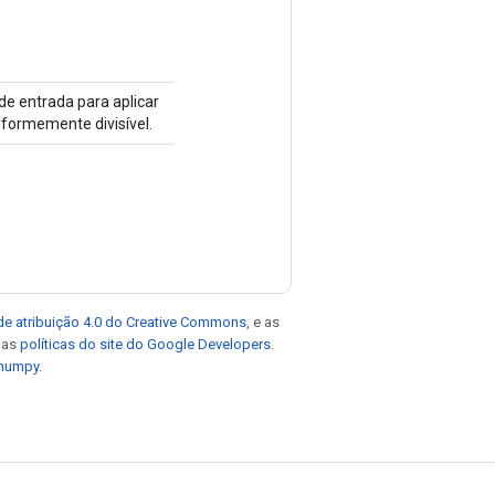
de entrada para aplicar
iformemente divisível.
de atribuição 4.0 do Creative Commons
, e as
e as
políticas do site do Google Developers
.
 numpy
.