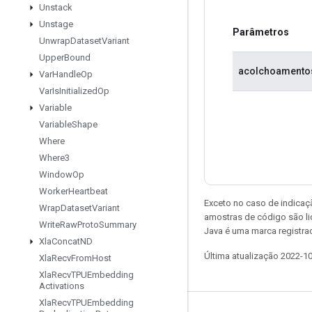
Unstack
Unstage
Parâmetros
Unwrap
Dataset
Variant
Upper
Bound
acolchoamento
Var
Handle
Op
Var
Is
Initialized
Op
Variable
Variable
Shape
Where
Where3
Window
Op
Worker
Heartbeat
Exceto no caso de indicaç
Wrap
Dataset
Variant
amostras de código são l
Write
Raw
Proto
Summary
Java é uma marca registra
Xla
Concat
ND
Última atualização 2022-1
Xla
Recv
From
Host
Xla
Recv
TPUEmbedding
Activations
Xla
Recv
TPUEmbedding