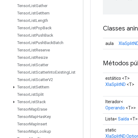
Tensor
List
Gather
Tensor
List
Get
Item
Tensor
List
Length
Classes ani
Tensor
List
Pop
Back
Tensor
List
Push
Back
Tensor
List
Push
Back
Batch
aula
XlaSplitN
Tensor
List
Reserve
Tensor
List
Resize
Métodos púb
Tensor
List
Scatter
Tensor
List
Scatter
Into
Existing
List
estático <T>
Tensor
List
Scatter
V2
XlaSplitND
<T>
Tensor
List
Set
Item
Tensor
List
Split
Iterador<
Tensor
List
Stack
Operando
<T>>
Tensor
Map
Erase
Tensor
Map
Has
Key
Lista<
Saída
<T>
Tensor
Map
Insert
static
Tensor
Map
Lookup
XlaSplitND.Optio