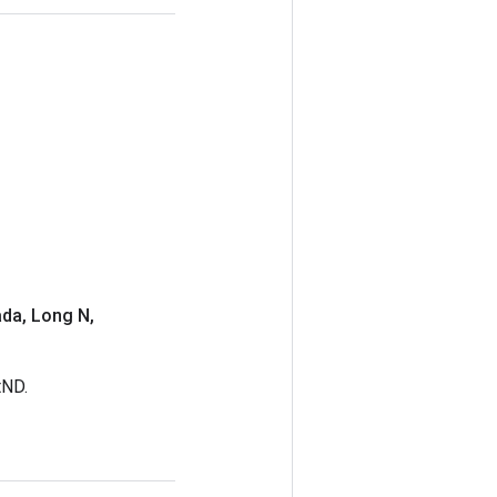
ada
,
Long N
,
tND.