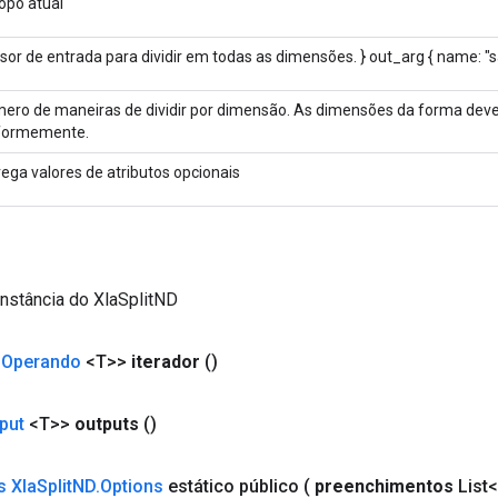
opo atual
sor de entrada para dividir em todas as dimensões. } out_arg { name: "s
ero de maneiras de dividir por dimensão. As dimensões da forma devem
formemente.
rega valores de atributos opcionais
nstância do XlaSplitND
<
Operando
<T>>
iterador
()
put
<T>>
outputs
()
s Xla
Split
ND
.
Options
estático público
(
preenchimentos
List