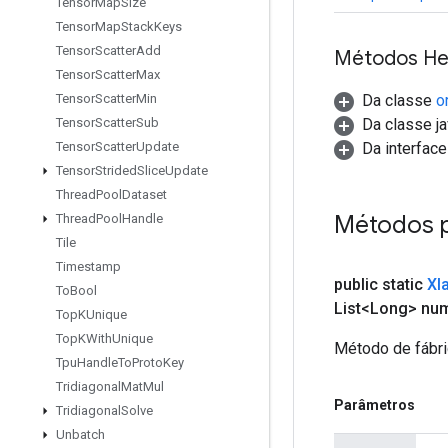
Tensor
Map
Size
Tensor
Map
Stack
Keys
Tensor
Scatter
Add
Métodos He
Tensor
Scatter
Max
Da classe
o
Tensor
Scatter
Min
Da classe ja
Tensor
Scatter
Sub
Da interface 
Tensor
Scatter
Update
Tensor
Strided
Slice
Update
Thread
Pool
Dataset
Métodos 
Thread
Pool
Handle
Tile
Timestamp
public static
Xl
To
Bool
List<Long> nu
Top
KUnique
Top
KWith
Unique
Método de fábri
Tpu
Handle
To
Proto
Key
Tridiagonal
Mat
Mul
Parâmetros
Tridiagonal
Solve
Unbatch