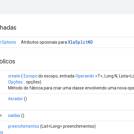
nhadas
Xla
Split
ND
D.Options
Atributos opcionais para
licos
create
(
Escopo
do escopo, entrada
Operando
<T>, Long N, Lista<L
Opções...
opções)
Método de fábrica para criar uma classe envolvendo uma nova ope
iterador
()
>
saídas
()
preenchimentos
(List<Long> preenchimentos)
ns