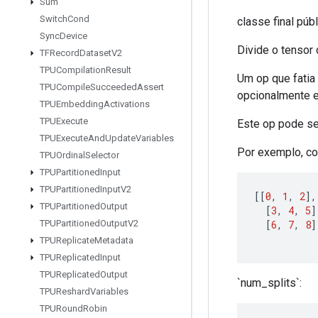
Sum
Switch
Cond
classe final púb
Sync
Device
Divide o tensor
TFRecord
Dataset
V2
TPUCompilation
Result
Um op que fatia
TPUCompile
Succeeded
Assert
opcionalmente e 
TPUEmbedding
Activations
TPUExecute
Este op pode se
TPUExecute
And
Update
Variables
Por exemplo, com
TPUOrdinal
Selector
TPUPartitioned
Input
TPUPartitioned
Input
V2
[[
0
,
1
,
2
],
TPUPartitioned
Output
[
3
,
4
,
5
]
[
6
,
7
,
8
]
TPUPartitioned
Output
V2
TPUReplicate
Metadata
TPUReplicated
Input
TPUReplicated
Output
`num_splits`:
TPUReshard
Variables
TPURound
Robin