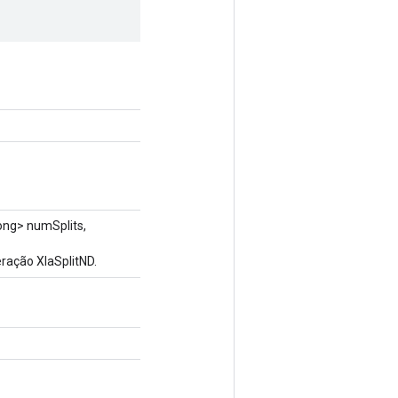
ong> numSplits,
ração XlaSplitND.