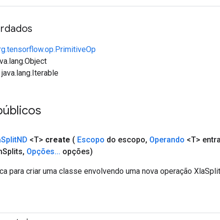
rdados
rg.tensorflow.op.PrimitiveOp
va.lang.Object
java.lang.Iterable
públicos
a
Split
ND
<T>
create
(
Escopo
do escopo
,
Operando
<T> entr
m
Splits
,
Opções
.
.
.
opções)
ca para criar uma classe envolvendo uma nova operação XlaSpli