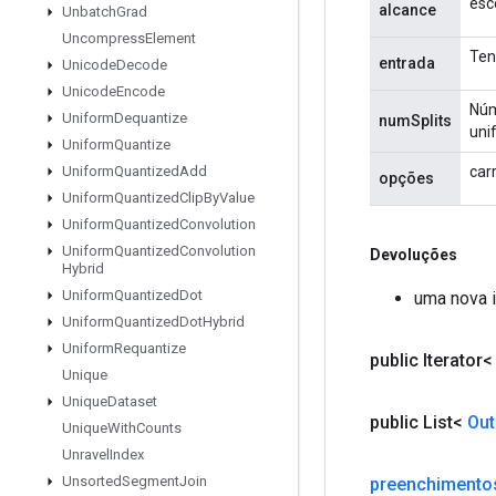
esc
alcance
Unbatch
Grad
Uncompress
Element
Ten
entrada
Unicode
Decode
Unicode
Encode
Núm
Uniform
Dequantize
numSplits
uni
Uniform
Quantize
car
Uniform
Quantized
Add
opções
Uniform
Quantized
Clip
By
Value
Uniform
Quantized
Convolution
Uniform
Quantized
Convolution
Devoluções
Hybrid
Uniform
Quantized
Dot
uma nova i
Uniform
Quantized
Dot
Hybrid
Uniform
Requantize
public Iterator
Unique
Unique
Dataset
public List<
Out
Unique
With
Counts
Unravel
Index
Unsorted
Segment
Join
preenchimento