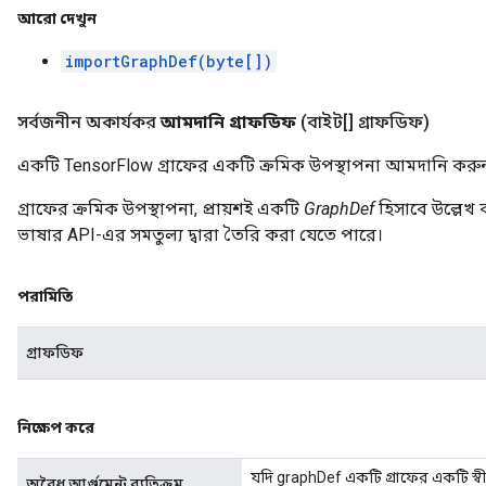
আরো দেখুন
importGraphDef(byte[])
সর্বজনীন অকার্যকর
আমদানি গ্রাফডিফ
(বাইট[] গ্রাফডিফ)
একটি TensorFlow গ্রাফের একটি ক্রমিক উপস্থাপনা আমদানি করু
গ্রাফের ক্রমিক উপস্থাপনা, প্রায়শই একটি
GraphDef
হিসাবে উল্লেখ 
ভাষার API-এর সমতুল্য দ্বারা তৈরি করা যেতে পারে।
পরামিতি
গ্রাফডিফ
নিক্ষেপ করে
যদি graphDef একটি গ্রাফের একটি স্ব
অবৈধ আর্গুমেন্ট ব্যতিক্রম