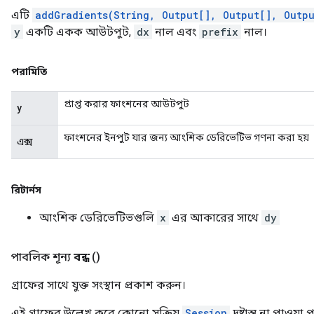
এটি
addGradients(String, Output[], Output[], Outp
y
একটি একক আউটপুট,
dx
নাল এবং
prefix
নাল।
পরামিতি
প্রাপ্ত করার ফাংশনের আউটপুট
y
ফাংশনের ইনপুট যার জন্য আংশিক ডেরিভেটিভ গণনা করা হয়
এক্স
রিটার্নস
আংশিক ডেরিভেটিভগুলি
x
এর আকারের সাথে
dy
পাবলিক শূন্য
বন্ধ
()
গ্রাফের সাথে যুক্ত সংস্থান প্রকাশ করুন।
এই গ্রাফের উল্লেখ করে কোনো সক্রিয়
Session
দৃষ্টান্ত না পাওয়া