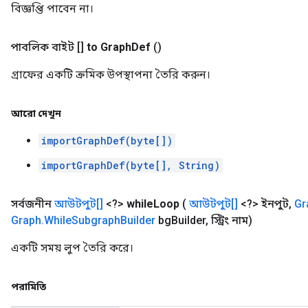
বিজ্ঞপ্তি পাবেন না।
পাবলিক বাইট []
to Graph
Def
()
গ্রাফের একটি ক্রমিক উপস্থাপনা তৈরি করুন।
আরো দেখুন
importGraphDef(byte[])
importGraphDef(byte[], String)
সর্বজনীন
আউটপুট[]
<?>
while
Loop
(
আউটপুট[]
<?> ইনপুট
,
Gr
Graph
.
While
Subgraph
Builder
bg
Builder
,
স্ট্রিং নাম)
একটি সময় লুপ তৈরি করে।
পরামিতি