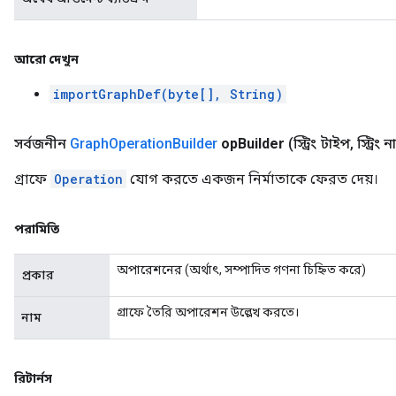
আরো দেখুন
importGraphDef(byte[], String)
সর্বজনীন
Graph
Operation
Builder
op
Builder
(স্ট্রিং টাইপ
,
স্ট্রিং ন
গ্রাফে
Operation
যোগ করতে একজন নির্মাতাকে ফেরত দেয়।
পরামিতি
অপারেশনের (অর্থাৎ, সম্পাদিত গণনা চিহ্নিত করে)
প্রকার
গ্রাফে তৈরি অপারেশন উল্লেখ করতে।
নাম
রিটার্নস