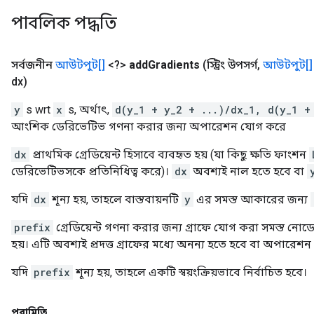
পাবলিক পদ্ধতি
সর্বজনীন
আউটপুট[]
<?>
add
Gradients
(স্ট্রিং উপসর্গ
,
আউটপুট[]
dx)
y
s wrt
x
s, অর্থাৎ,
d(y_1 + y_2 + ...)/dx_1, d(y_1 +
আংশিক ডেরিভেটিভ গণনা করার জন্য অপারেশন যোগ করে
dx
প্রাথমিক গ্রেডিয়েন্ট হিসাবে ব্যবহৃত হয় (যা কিছু ক্ষতি ফাংশন
ডেরিভেটিভসকে প্রতিনিধিত্ব করে)।
dx
অবশ্যই নাল হতে হবে বা
যদি
dx
শূন্য হয়, তাহলে বাস্তবায়নটি
y
এর সমস্ত আকারের জন্য
prefix
গ্রেডিয়েন্ট গণনা করার জন্য গ্রাফে যোগ করা সমস্ত নোডে
হয়। এটি অবশ্যই প্রদত্ত গ্রাফের মধ্যে অনন্য হতে হবে বা অপারেশন ব্
যদি
prefix
শূন্য হয়, তাহলে একটি স্বয়ংক্রিয়ভাবে নির্বাচিত হবে।
পরামিতি