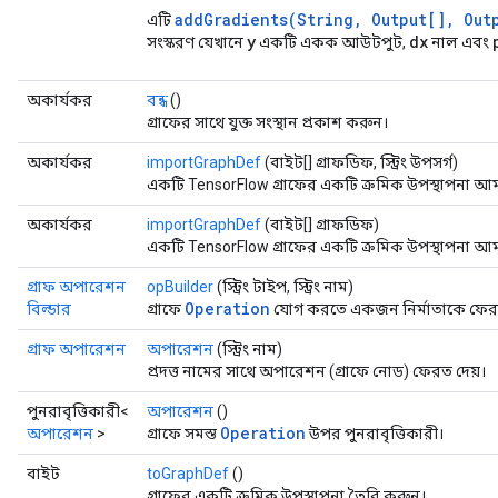
addGradients(String, Output[], Out
এটি
y
dx
সংস্করণ যেখানে
একটি একক আউটপুট,
নাল এবং
অকার্যকর
বন্ধ
()
গ্রাফের সাথে যুক্ত সংস্থান প্রকাশ করুন।
অকার্যকর
importGraphDef
(বাইট[] গ্রাফডিফ, স্ট্রিং উপসর্গ)
একটি TensorFlow গ্রাফের একটি ক্রমিক উপস্থাপনা আ
অকার্যকর
importGraphDef
(বাইট[] গ্রাফডিফ)
একটি TensorFlow গ্রাফের একটি ক্রমিক উপস্থাপনা আ
গ্রাফ অপারেশন
opBuilder
(স্ট্রিং টাইপ, স্ট্রিং নাম)
Operation
বিল্ডার
গ্রাফে
যোগ করতে একজন নির্মাতাকে ফেরত
গ্রাফ অপারেশন
অপারেশন
(স্ট্রিং নাম)
প্রদত্ত নামের সাথে অপারেশন (গ্রাফে নোড) ফেরত দেয়।
পুনরাবৃত্তিকারী<
অপারেশন
()
Operation
অপারেশন
>
গ্রাফে সমস্ত
উপর পুনরাবৃত্তিকারী।
বাইট
toGraphDef
()
গ্রাফের একটি ক্রমিক উপস্থাপনা তৈরি করুন।