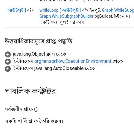
আউটপুট[]
<?>
whileLoop
(
আউটপুট[]
<?> ইনপুট,
Graph.WhileSubg
Graph.WhileSubgraphBuilder
bgBuilder, স্ট্রিং নাম)
একটি সময় লুপ তৈরি করে।
উত্তরাধিকারসূত্রে প্রাপ্ত পদ্ধতি
java.lang.Object ক্লাস থেকে
ইন্টারফেস
org.tensorflow.ExecutionEnvironment
থেকে
ইন্টারফেস java.lang.AutoCloseable থেকে
পাবলিক কনস্ট্রাক্টর
সর্বজনীন
গ্রাফ
()
একটি খালি গ্রাফ তৈরি করুন।