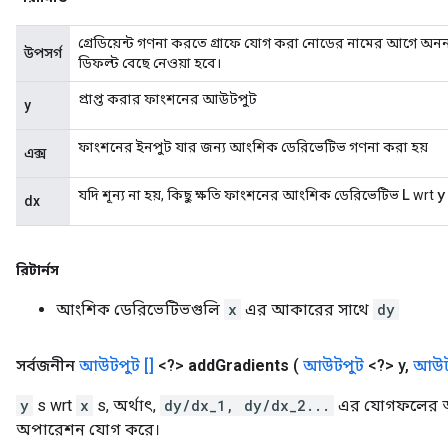
গ্রেডিয়েন্ট গণনা করতে গ্রাফে যোগ করা নোডের নামের আগে অনন্য স্
উপসর্গ
ডিফল্ট বেছে নেওয়া হবে।
প্রাপ্ত করার ফাংশনের আউটপুট
y
ফাংশনের ইনপুট যার জন্য আংশিক ডেরিভেটিভ গণনা করা হয়
এক্স
L
y
যদি শূন্য না হয়, কিছু ক্ষতি ফাংশনের আংশিক ডেরিভেটিভ
wrt
dx
রিটার্নস
আংশিক ডেরিভেটিভগুলি
x
এর আকারের সাথে
dy
সর্বজনীন
আউটপুট []
<?>
add
Gradients
(
আউটপুট
<?> y
,
আউট
y
s wrt
x
s, অর্থাৎ,
dy/dx_1, dy/dx_2...
এর যোগফলের আং
অপারেশন যোগ করে।