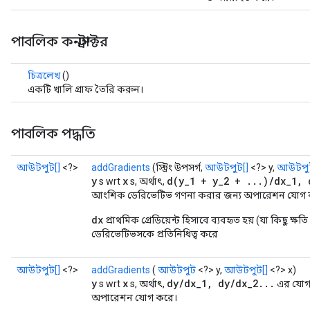
পাবলিক কনস্ট্রাক্টর
চিত্রলেখ
()
একটি খালি গ্রাফ তৈরি করুন।
পাবলিক পদ্ধতি
আউটপুট[]
<?>
addGradients
(স্ট্রিং উপসর্গ,
আউটপুট[]
<?> y,
আউটপুট
y
x
d(y_1 + y_2 + ...)/dx_1, 
s wrt
s, অর্থাৎ,
আংশিক ডেরিভেটিভ গণনা করার জন্য অপারেশন যোগ
dx
প্রাথমিক গ্রেডিয়েন্ট হিসাবে ব্যবহৃত হয় (যা কিছু ক্ষ
ডেরিভেটিভসকে প্রতিনিধিত্ব করে
আউটপুট[]
<?>
addGradients
(
আউটপুট
<?> y,
আউটপুট[]
<?> x)
y
x
dy/dx_1, dy/dx_2...
s wrt
s, অর্থাৎ,
এর যোগ
অপারেশন যোগ করে।