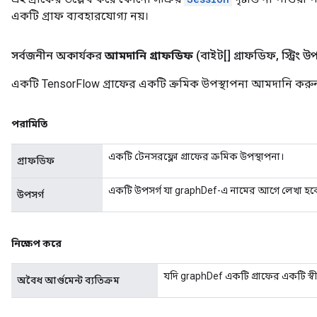
একটি গ্রাফ ব্যবহারযোগ্য নয়।
সর্বজনীন অকার্যকর
আমদানি গ্রাফডিফ
(বাইট[] গ্রাফডিফ
,
স্ট্রিং উ
একটি TensorFlow গ্রাফের একটি ক্রমিক উপস্থাপনা আমদানি করু
পরামিতি
একটি টেনসরফ্লো গ্রাফের ক্রমিক উপস্থাপনা।
গ্রাফডিফ
একটি উপসর্গ যা graphDef-এ নামের আগে লেখা হব
উপসর্গ
নিক্ষেপ করে
যদি graphDef একটি গ্রাফের একটি স্ব
অবৈধ আর্গুমেন্ট ব্যতিক্রম