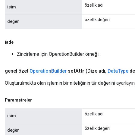
özellik adı
isim
özellik değeri
değer
İade
Zincirleme için OperationBuilder örneği.
genel özet
Operation
Builder
set
Attr
(Dize adı
,
Data
Type
de
Oluşturulmakta olan işlemin bir niteliğinin tür değerini ayarlayın
Parametreler
özellik adı
isim
özellik değeri
değer