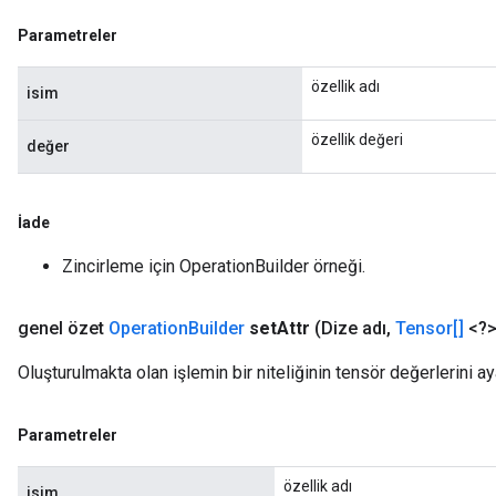
Parametreler
özellik adı
isim
özellik değeri
değer
İade
Zincirleme için OperationBuilder örneği.
genel özet
Operation
Builder
set
Attr
(Dize adı
,
Tensor[]
<?>
Oluşturulmakta olan işlemin bir niteliğinin tensör değerlerini ay
Parametreler
özellik adı
isim