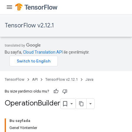
TensorFlow v2.12.1
Bu sayfa,
Cloud Translation API
ile çevrilmiştir.
TensorFlow
API
TensorFlow v2.12.1
Java
Bu size yardımcı oldu mu?
Operation
Builder
Bu sayfada
Genel Yöntemler