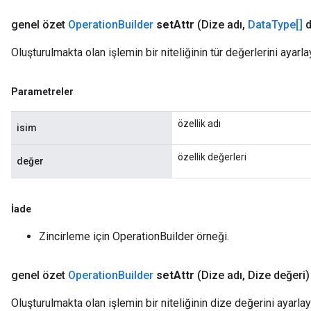
genel özet
Operation
Builder
set
Attr
(Dize adı
,
Data
Type[]
d
Oluşturulmakta olan işlemin bir niteliğinin tür değerlerini ayarla
Parametreler
özellik adı
isim
özellik değerleri
değer
İade
Zincirleme için OperationBuilder örneği.
genel özet
Operation
Builder
set
Attr
(Dize adı
,
Dize değeri)
Oluşturulmakta olan işlemin bir niteliğinin dize değerini ayarlay