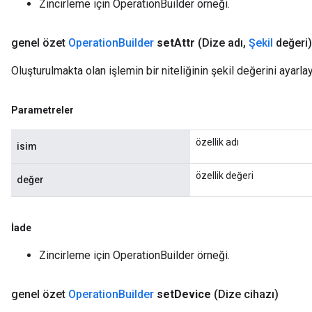
Zincirleme için OperationBuilder örneği.
genel özet
Operation
Builder
set
Attr
(Dize adı
,
Şekil
değeri)
Oluşturulmakta olan işlemin bir niteliğinin şekil değerini ayarlay
Parametreler
özellik adı
isim
özellik değeri
değer
İade
Zincirleme için OperationBuilder örneği.
genel özet
Operation
Builder
set
Device
(Dize cihazı)