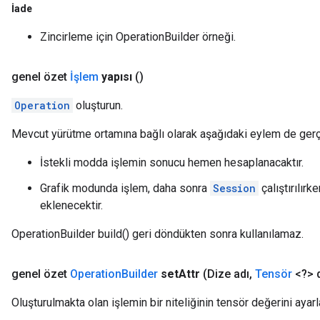
İade
Zincirleme için OperationBuilder örneği.
genel özet
İşlem
yapısı
()
Operation
oluşturun.
Mevcut yürütme ortamına bağlı olarak aşağıdaki eylem de gerçe
İstekli modda işlemin sonucu hemen hesaplanacaktır.
Grafik modunda işlem, daha sonra
Session
çalıştırılır
eklenecektir.
OperationBuilder build() geri döndükten sonra kullanılamaz.
genel özet
Operation
Builder
set
Attr
(Dize adı
,
Tensör
<?> 
Oluşturulmakta olan işlemin bir niteliğinin tensör değerini ayarl