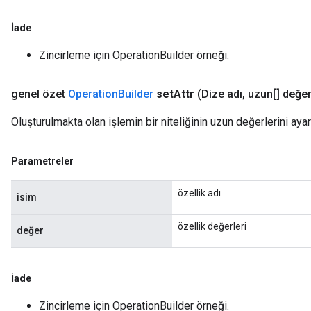
İade
Zincirleme için OperationBuilder örneği.
genel özet
Operation
Builder
set
Attr
(Dize adı
,
uzun[] değer
Oluşturulmakta olan işlemin bir niteliğinin uzun değerlerini ayar
Parametreler
özellik adı
isim
özellik değerleri
değer
İade
Zincirleme için OperationBuilder örneği.