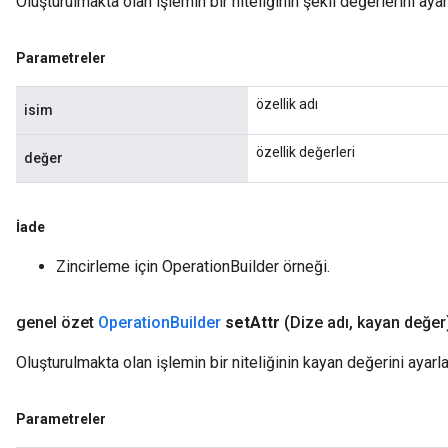
Oluşturulmakta olan işlemin bir niteliğinin şekil değerlerini ayar
Parametreler
özellik adı
isim
özellik değerleri
değer
İade
Zincirleme için OperationBuilder örneği.
genel özet
Operation
Builder
set
Attr
(Dize adı
,
kayan değer
Oluşturulmakta olan işlemin bir niteliğinin kayan değerini ayarla
Parametreler