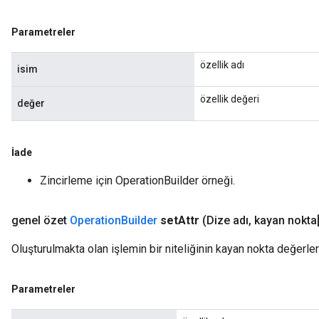
Parametreler
özellik adı
isim
özellik değeri
değer
İade
Zincirleme için OperationBuilder örneği.
genel özet
Operation
Builder
set
Attr
(Dize adı
,
kayan nokta[
Oluşturulmakta olan işlemin bir niteliğinin kayan nokta değerleri
Parametreler