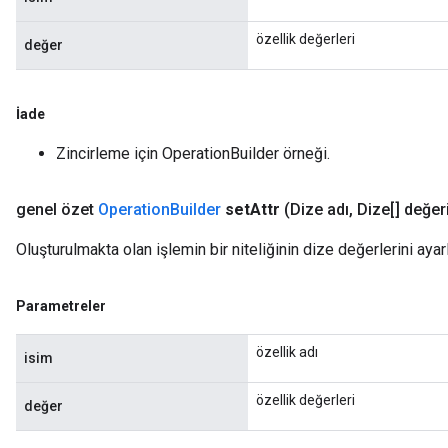
özellik değerleri
değer
İade
Zincirleme için OperationBuilder örneği.
genel özet
Operation
Builder
set
Attr
(Dize adı
,
Dize[] değer
Oluşturulmakta olan işlemin bir niteliğinin dize değerlerini ayar
Parametreler
özellik adı
isim
özellik değerleri
değer