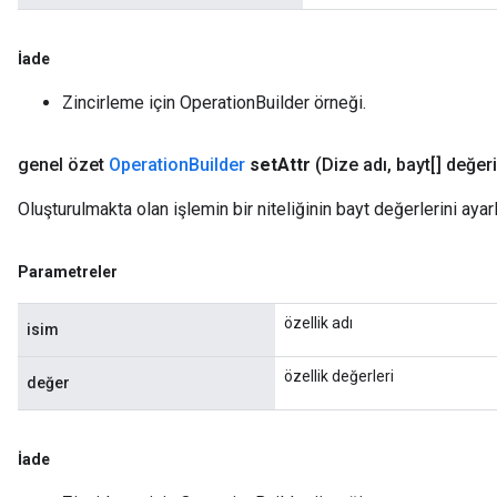
İade
Zincirleme için OperationBuilder örneği.
genel özet
Operation
Builder
set
Attr
(Dize adı
,
bayt[] değeri
Oluşturulmakta olan işlemin bir niteliğinin bayt değerlerini ayarl
Parametreler
özellik adı
isim
özellik değerleri
değer
İade