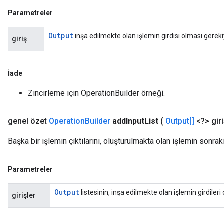
Parametreler
Output
inşa edilmekte olan işlemin girdisi olması gerek
giriş
İade
Zincirleme için OperationBuilder örneği.
genel özet
Operation
Builder
add
Input
List
(
Output[]
<?> giri
Başka bir işlemin çıktılarını, oluşturulmakta olan işlemin sonraki
Parametreler
Output
listesinin, inşa edilmekte olan işlemin girdiler
girişler