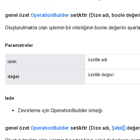
genel özet
Operation
Builder
set
Attr
(Dize adı
,
boole değeri
Oluşturulmakta olan işlemin bir niteliğinin boole değerini ayarla
Parametreler
özellik adı
isim
özellik değeri
değer
İade
Zincirleme için OperationBuilder örneği.
genel özet
Operation
Builder
set
Attr
(Dize adı
,
Şekil[]
değer