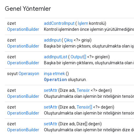
Genel Yöntemler
özet
addControlInput
(
İşlem
kontrolü)
OperationBuilder
Kontrol işleminden önce işlemin yürütülmediğin
özet
addInput
(
Çıkış
<?> girişi)
OperationBuilder
Başka bir işlemin çıktısını, oluşturulmakta olan iş
özet
addInputList
(
Output[]
<?> girişleri)
OperationBuilder
Başka bir işlemin çıktılarını, oluşturulmakta olan 
soyut
Operasyon
inşa etmek
()
Operation
oluşturun.
özet
setAttr
(Dize adı,
Tensör
<?> değeri)
OperationBuilder
Oluşturulmakta olan işlemin bir niteliğinin tensör
özet
setAttr
(Dize adı,
Tensör[]
<?> değeri)
OperationBuilder
Oluşturulmakta olan işlemin bir niteliğinin tensör
özet
setAttr
(Dize adı, Dize[] değeri)
OperationBuilder
Oluşturulmakta olan işlemin bir niteliğinin dize d