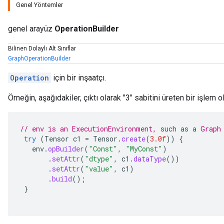
Genel Yöntemler
genel arayüz
OperationBuilder
Bilinen Dolaylı Alt Sınıflar
GraphOperationBuilder
Operation
için bir inşaatçı.
Örneğin, aşağıdakiler, çıktı olarak "3" sabitini üreten bir işlem 
// env is an ExecutionEnvironment, such as a Graph
try
(
Tensor
c1
=
Tensor
.
create
(
3.0f
))
{
env
.
opBuilder
(
"Const"
,
"MyConst"
)
.
setAttr
(
"dtype"
,
c1
.
dataType
())
.
setAttr
(
"value"
,
c1
)
.
build
();
}