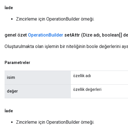
İade
Zincirleme için OperationBuilder örneği.
genel özet
Operation
Builder
set
Attr
(Dize adı
,
boolean[] de
Oluşturulmakta olan işlemin bir niteliğinin boole değerlerini aya
Parametreler
özellik adı
isim
özellik değerleri
değer
İade
Zincirleme için OperationBuilder örneği.