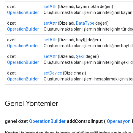
özet
setAttr
(Dize adı, kayan nokta değeri)
OperationBuilder
Oluşturulmakta olan işlemin bir niteliğinin kayan
özet
setAttr
(Dize adı,
DataType
değeri)
OperationBuilder
Oluşturulmakta olan işlemin bir niteliğinin tür de
özet
setAttr
(Dize adı, bayt[] değeri)
OperationBuilder
Oluşturulmakta olan işlemin bir niteliğinin bayt d
özet
setAttr
(Dize adı,
Şekil
değeri)
OperationBuilder
Oluşturulmakta olan işlemin bir niteliğinin şekil d
özet
setDevice
(Dize cihazı)
OperationBuilder
Oluşturulmakta olan işlemi hesaplamak için isten
Genel Yöntemler
genel özet
Operation
Builder
add
Control
Input
(
Operasyon
k