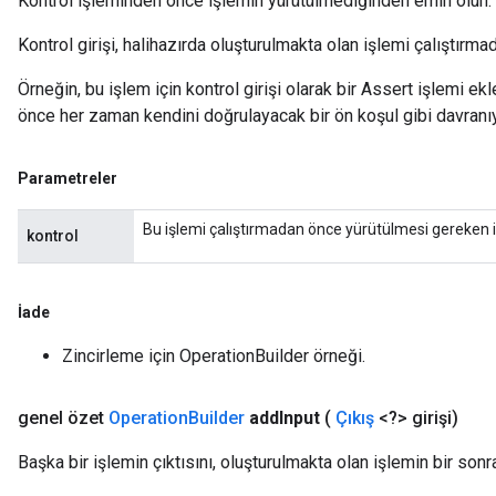
Kontrol işleminden önce işlemin yürütülmediğinden emin olun.
Kontrol girişi, halihazırda oluşturulmakta olan işlemi çalıştırm
Örneğin, bu işlem için kontrol girişi olarak bir Assert işlemi ekl
önce her zaman kendini doğrulayacak bir ön koşul gibi davranıy
Parametreler
Bu işlemi çalıştırmadan önce yürütülmesi gereken 
kontrol
İade
Zincirleme için OperationBuilder örneği.
genel özet
Operation
Builder
add
Input
(
Çıkış
<?> girişi)
Başka bir işlemin çıktısını, oluşturulmakta olan işlemin bir sonra