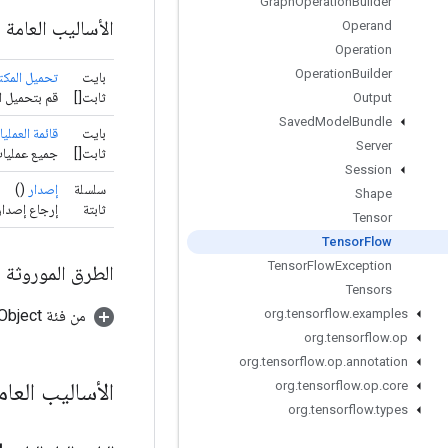
Graph
Operation
Builder
الأساليب العامة
Operand
Operation
Operation
Builder
بايت
تحميل المكت
ثابت[]
قم بتحميل ال
Output
Saved
Model
Bundle
بايت
قائمة العملي
Server
ثابت[]
جميع عمليات TensorFlow متاحة في مساحة العنو
Session
سلسلة
إصدار
()
Shape
ثابتة
إرجاع إصدار وقت تشغ
Tensor
Tensor
Flow
Tensor
Flow
Exception
الطرق الموروثة
Tensors
من فئة java.lang.Object
org
.
tensorflow
.
examples
org
.
tensorflow
.
op
org
.
tensorflow
.
op
.
annotation
الأساليب العا
org
.
tensorflow
.
op
.
core
org
.
tensorflow
.
types