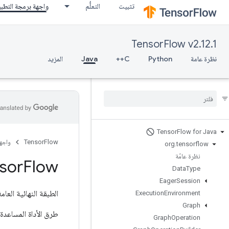
تثبيت
التعلُّم
واجهة برمجة التطب
TensorFlow v2.12.1
نظرة عامة
Python
C++
Java
المزيد
Tensor
Flow for Java
TensorFlow
واجه
org
.
tensorflow
نظرة عامّة
sor
Flow
Data
Type
Eager
Session
الطبقة النهائية العام
Execution
Environment
Graph
طرق الأداة المساعدة الث
Graph
Operation