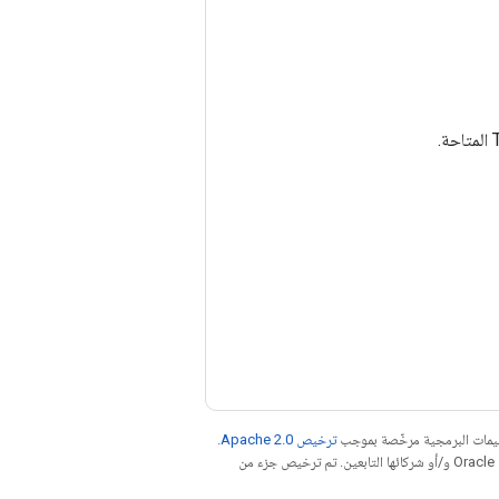
عليمات البرمجية مرخّصة بموجب
ترخيص Apache 2.0‏
.
. إنّ Java هي علامة تجارية مسجَّلة لشركة Oracle و/أو شركائها التابعين. تم ترخيص جزء من