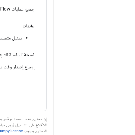
جميع عمليات TensorFlow متاحة في مساحة العنوان هذه.
عائدات
تمثيل متسلس
نسخة
السلسلة الثابت
إرجاع إصدار وقت تشغيل TensorFlow
إنّ محتوى هذه الصفحة مرخّص 
للاطّلاع على التفاصيل، يُرجى مرا
المحتوى بموجب
umpy license