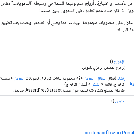
ن الأسماء، واختياريًا، أزواج اسم وقيمة السمة في وسيطة "التحويلات" مقابل
ل. إذا كان هناك عدم تطابق، فإن التحويل يثير استثناءً.
تكرار على محتويات مجموعة البيانات، مما يعني أن الفحص يحدث
بعد
تطبيق أ
ة البيانات.
كإخراج
()
إرجاع المقبض الرمزي للموتر.
إنشاء
(نطاق
النطاق
،
المعامل
<?> مجموعة بيانات الإدخال، تحويلات
المعامل
<سلسلة>، 
As
الإخراج، قائمة <
الشكل
> أشكال الإخراج)
طريقة المصنع لإنشاء فئة تلتف حول عملية AssertPrevDataset جديدة.
مقبض
()
org.tensorflow.op.Primi