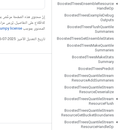
Boosted
Trees
Ensemble
Resource
Handle
Op
Boosted
Trees
Example
Debug
إنّ محتوى هذه الصفحة مرخّص 
Outputs
للاطّلاع على التفاصيل، يُرجى مرا
Boosted
Trees
Flush
Quantile
المحتوى بموجب
umpy license
Summaries
Boosted
Trees
Get
Ensemble
States
تاريخ التعديل الأخير: 2025-07-26 (حسب التوقيت العالمي المتفَّق عليه)
Boosted
Trees
Make
Quantile
Summaries
Boosted
Trees
Make
Stats
Summary
التواصل الاجتماعي
Boosted
Trees
Predict
المدوّنة
Boosted
Trees
Quantile
Stream
Resource
Add
Summaries
المنتدى
Boosted
Trees
Quantile
Stream
Resource
Deserialize
GitHub
Boosted
Trees
Quantile
Stream
Twitter
Resource
Flush
Boosted
Trees
Quantile
Stream
YouTube
Resource
Get
Bucket
Boundaries
Boosted
Trees
Quantile
Stream
Resource
Handle
Op