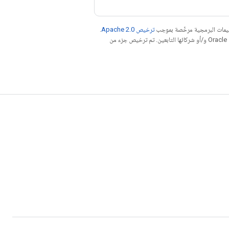
عليمات البرمجية مرخّصة بموجب
ترخيص Apache 2.0‏
.
. إنّ Java هي علامة تجارية مسجَّلة لشركة Oracle و/أو شركائها التابعين. تم ترخيص جزء من