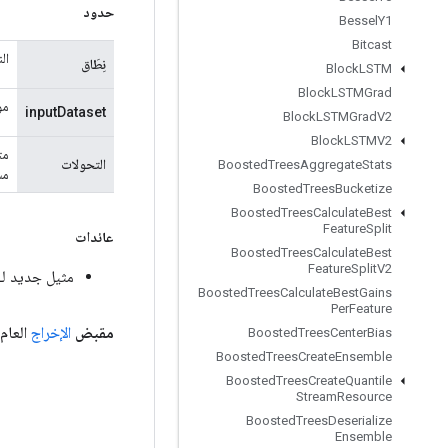
حدود
Bessel
Y1
Bitcast
ال
نِطَاق
Block
LSTM
Block
LSTMGrad
موتر 
inputDataset
Block
LSTMGrad
V2
Block
LSTMV2
مت
التحولات
Boosted
Trees
Aggregate
Stats
مس
Boosted
Trees
Bucketize
Boosted
Trees
Calculate
Best
Feature
Split
عائدات
Boosted
Trees
Calculate
Best
Feature
Split
V2
مثيل جديد لـ sertPrevDataset
Boosted
Trees
Calculate
Best
Gains
Per
Feature
مقبض
الإخراج
العام
Boosted
Trees
Center
Bias
Boosted
Trees
Create
Ensemble
Boosted
Trees
Create
Quantile
Stream
Resource
Boosted
Trees
Deserialize
Ensemble