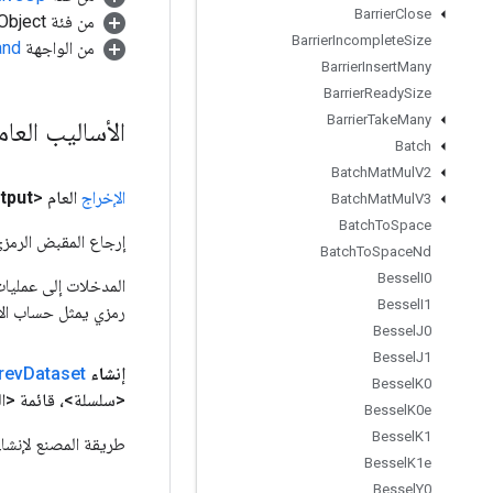
Barrier
Close
من فئة java.lang.Object
Barrier
Incomplete
Size
من الواجهة
and
Barrier
Insert
Many
Barrier
Ready
Size
Barrier
Take
Many
الأساليب العا
Batch
Batch
Mat
Mul
V2
الإخراج
العام <Object>
tput
Batch
Mat
Mul
V3
Batch
To
Space
إرجاع المقبض الرمزي
Batch
To
Space
Nd
Bessel
I0
Bessel
I1
رمزي يمثل حساب الإ
Bessel
J0
Bessel
J1
إنشاء
Dataset
rev
Bessel
K0
<سلسلة>، قائمة <الف
Bessel
K0e
Bessel
K1
طريقة المصنع لإنشاء فئة تلتف 
Bessel
K1e
Bessel
Y0