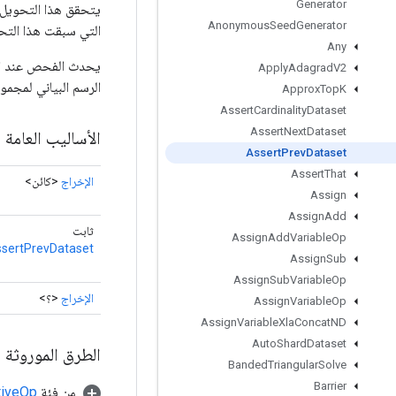
Generator
يتحقق هذا التحويل م
Anonymous
Seed
Generator
التي سبقت هذا التحوي
Any
يحدث الفحص عند ال
Apply
Adagrad
V2
الرسم البياني لمجموع
Approx
Top
K
Assert
Cardinality
Dataset
Assert
Next
Dataset
الأساليب العامة
Assert
Prev
Dataset
Assert
That
الإخراج
<كائن>
Assign
Assign
Add
ثابت
Assign
Add
Variable
Op
sertPrevDataset
Assign
Sub
Assign
Sub
Variable
Op
الإخراج
<؟>
Assign
Variable
Op
Assign
Variable
Xla
Concat
ND
Auto
Shard
Dataset
الطرق الموروثة
Banded
Triangular
Solve
Barrier
من فئة
tiveOp