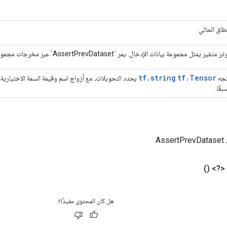
نطاق الحالي
متغير يمثل مجموعة بيانات الإدخال. يمر `AssertPrevDataset` عبر مخرجات مجموعة بيانات الإدخال الخاصة به.
tf.string
tf.Tensor
جه
يحدد التحويلات، مع أزواج اسم وقيمة السمة الاختيارية،
بقًا.
As
 <?>
()
هل كان المحتوى مفيدًا؟