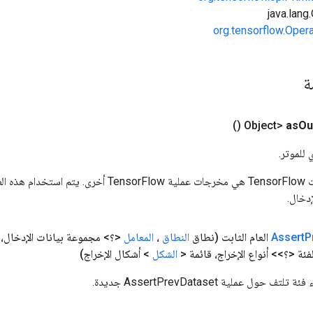
org.tensorflow.Oper
مة
()
as
Ou
 للموتر.
المدخلات إلى عمليات TensorFlow هي مخرجات عملية rFlow
دخال.
P
Assert
العام الثابت
(نطاق
النطاق
،
المعامل
<؟> مجموعة بيانات الإدخال،
ئة <؟>> أنواع الإخراج، قائمة <
الشكل
> أشكال الإخراج)
حول عملية AssertPrevDataset جديدة.