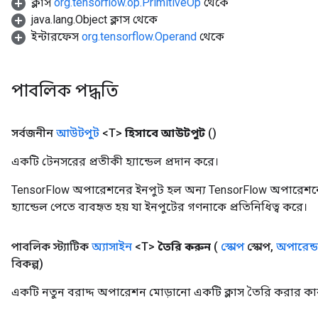
ক্লাস
org.tensorflow.op.PrimitiveOp
থেকে
t
java.lang.Object ক্লাস থেকে
ইন্টারফেস
org.tensorflow.Operand
থেকে
পাবলিক পদ্ধতি
source
সর্বজনীন
আউটপুট
<T>
হিসাবে আউটপুট
()
একটি টেনসরের প্রতীকী হ্যান্ডেল প্রদান করে।
leOp
TensorFlow অপারেশনের ইনপুট হল অন্য TensorFlow অপারেশনে
হ্যান্ডেল পেতে ব্যবহৃত হয় যা ইনপুটের গণনাকে প্রতিনিধিত্ব করে।
পাবলিক স্ট্যাটিক
অ্যাসাইন
<T>
তৈরি করুন
(
স্কোপ
স্কোপ
,
অপারেন্ড
বিকল্প)
একটি নতুন বরাদ্দ অপারেশন মোড়ানো একটি ক্লাস তৈরি করার কার