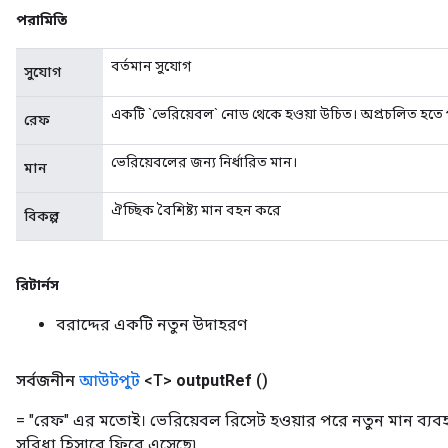
পরামিতি
বর্তমান সুযোগ
সুযোগ
Flush
একটি `ভেরিয়েবল` নোড থেকে হওয়া উচিত। অপ্রচলিত হতে 
রেফ
eHandleOp
ভেরিয়েবলের জন্য নির্ধারিত মান।
মান
ঐচ্ছিক বৈশিষ্ট্য মান বহন করে
বিকল্প
ureSplit
রিটার্নস
বরাদ্দের একটি নতুন উদাহরণ
সর্বজনীন
আউটপুট
<T>
output
Ref
()
= "রেফ" এর মতোই। ভেরিয়েবল রিসেট হওয়ার পরে নতুন মান ব্যবহ
সুবিধা হিসাবে ফিরে এসেছে৷