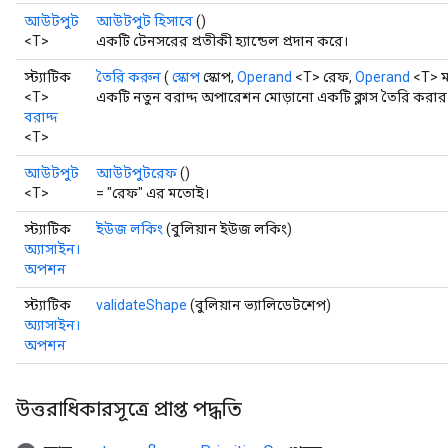
আউটপুট
আউটপুট হিসাবে
()
<T>
একটি টেনসরের প্রতীকী হ্যান্ডেল প্রদান করে।
স্ট্যাটিক
তৈরি করুন
(
স্কোপ
স্কোপ,
Operand
<T> রেফ,
Operand
<T> ম
<T>
একটি নতুন বরাদ্দ অপারেশন মোড়ানো একটি ক্লাস তৈরি করার 
বরাদ্দ
<T>
আউটপুট
আউটপুটরেফ
()
<T>
= "রেফ" এর মতোই।
স্ট্যাটিক
ইউজ লকিং
(বুলিয়ান ইউজ লকিং)
অ্যাসাইন।
অপশন
স্ট্যাটিক
validateShape
(বুলিয়ান ভ্যালিডেটশেপ)
অ্যাসাইন।
অপশন
উত্তরাধিকারসূত্রে প্রাপ্ত পদ্ধতি