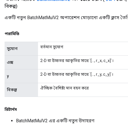
বিকল্প)
একটি নতুন BatchMatMulV2 অপারেশন মোড়ানো একটি ক্লাস তৈরি
পরামিতি
বর্তমান সুযোগ
সুযোগ
2-D বা উচ্চতর আকৃতির সাথে `[..., r_x, c_x]`।
এক্স
2-D বা উচ্চতর আকৃতির সাথে `[..., r_y, c_y]`।
y
ঐচ্ছিক বৈশিষ্ট্য মান বহন করে
বিকল্প
রিটার্নস
BatchMatMulV2 এর একটি নতুন উদাহরণ