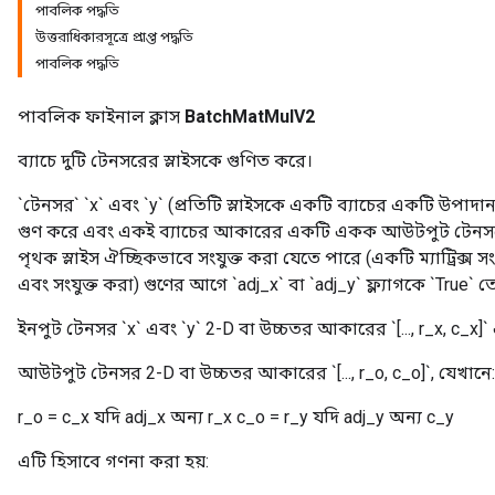
পাবলিক পদ্ধতি
উত্তরাধিকারসূত্রে প্রাপ্ত পদ্ধতি
পাবলিক পদ্ধতি
পাবলিক ফাইনাল ক্লাস
BatchMatMulV2
ব্যাচে দুটি টেনসরের স্লাইসকে গুণিত করে।
`টেনসর` `x` এবং `y` (প্রতিটি স্লাইসকে একটি ব্যাচের একটি উপাদান
গুণ করে এবং একই ব্যাচের আকারের একটি একক আউটপুট টেনসরে
পৃথক স্লাইস ঐচ্ছিকভাবে সংযুক্ত করা যেতে পারে (একটি ম্যাট্রিক্স
এবং সংযুক্ত করা) গুণের আগে `adj_x` বা `adj_y` ফ্ল্যাগকে `True` 
ইনপুট টেনসর `x` এবং `y` 2-D বা উচ্চতর আকারের `[..., r_x, c_x]` এবং
আউটপুট টেনসর 2-D বা উচ্চতর আকারের `[..., r_o, c_o]`, যেখানে:
r_o = c_x যদি adj_x অন্য r_x c_o = r_y যদি adj_y অন্য c_y
এটি হিসাবে গণনা করা হয়: