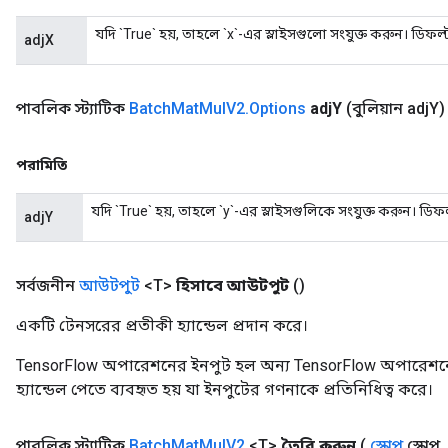
যদি `True` হয়, তাহলে `x`-এর স্লাইসগুলো সংযুক্ত করুন। ডিফল্ট
adjX
পাবলিক স্ট্যাটিক
Batch
Mat
Mul
V2
.
Options
adj
Y
(বুলিয়ান adj
Y)
পরামিতি
যদি `True` হয়, তাহলে `y`-এর স্লাইসগুলিকে সংযুক্ত করুন। ডিফল
adjY
সর্বজনীন
আউটপুট
<T>
হিসাবে আউটপুট
()
একটি টেনসরের প্রতীকী হ্যান্ডেল প্রদান করে।
TensorFlow অপারেশনের ইনপুট হল অন্য TensorFlow অপারেশনে
হ্যান্ডেল পেতে ব্যবহৃত হয় যা ইনপুটের গণনাকে প্রতিনিধিত্ব করে।
পাবলিক স্ট্যাটিক
Batch
Mat
Mul
V2
<T>
তৈরি করুন
(
স্কোপ
স্কোপ
,