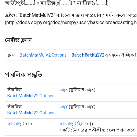
আউটপুট[..., :, :] = ম্যাট্রিক্স(x[..., :, :]) * ম্যাট্রিক্স(y[..., :, :])
দ্রষ্টব্য
: `BatchMatMulV2` ব্যাচের মাত্রায় সম্প্রচার সমর্থন করে। সম্
(http://docs.scipy.org/doc/numpy/user/basics.broadcasting.h
t
নেস্টেড ক্লাস
Batch
Mat
Mul
V2
ক্লাস
BatchMatMulV2.Options
এর জন্য ঐচ্ছিক বৈশ
source
পাবলিক পদ্ধতি
স্ট্যাটিক
adjX
(বুলিয়ান adjX)
leOp
BatchMatMulV2.Options
স্ট্যাটিক
adjY
(বুলিয়ান adjY)
BatchMatMulV2.Options
আউটপুট
<T>
আউটপুট হিসাবে
()
একটি টেনসরের প্রতীকী হ্যান্ডেল প্রদান করে।