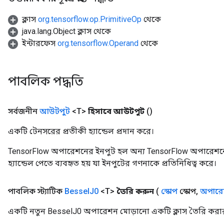
ক্লাস
org.tensorflow.op.PrimitiveOp
থেকে
java.lang.Object ক্লাস থেকে
source
ইন্টারফেস
org.tensorflow.Operand
থেকে
leOp
পাবলিক পদ্ধতি
সর্বজনীন
আউটপুট
<T>
হিসাবে আউটপুট
()
একটি টেনসরের প্রতীকী হ্যান্ডেল প্রদান করে।
TensorFlow অপারেশনের ইনপুট হল অন্য TensorFlow অপারেশনে
হ্যান্ডেল পেতে ব্যবহৃত হয় যা ইনপুটের গণনাকে প্রতিনিধিত্ব করে।
পাবলিক স্ট্যাটিক
Bessel
J0
<T>
তৈরি করুন
(
স্কোপ
স্কোপ
,
অপারেন
একটি নতুন BesselJ0 অপারেশন মোড়ানো একটি ক্লাস তৈরি করার
Flush