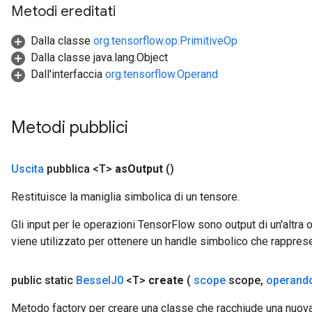
Metodi ereditati
Dalla classe
org.tensorflow.op.PrimitiveOp
source
Dalla classe java.lang.Object
Dall'interfaccia
org.tensorflow.Operand
leOp
Metodi pubblici
Uscita
pubblica <T>
as
Output
()
Restituisce la maniglia simbolica di un tensore.
Gli input per le operazioni TensorFlow sono output di un'alt
viene utilizzato per ottenere un handle simbolico che rappresent
public static
Bessel
J0
<T>
create
(
scope
scope
,
operand
Flush
Metodo factory per creare una classe che racchiude una nuov