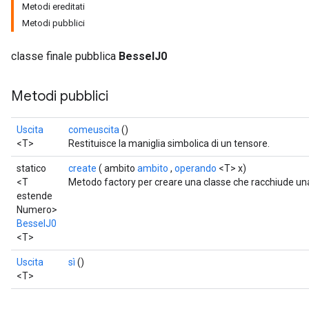
Metodi ereditati
Metodi pubblici
classe finale pubblica
BesselJ0
Metodi pubblici
Uscita
comeuscita
()
<T>
Restituisce la maniglia simbolica di un tensore.
statico
create
( ambito
ambito
,
operando
<T> x)
<T
Metodo factory per creare una classe che racchiude u
estende
Numero>
BesselJ0
<T>
t
Uscita
sì
()
<T>