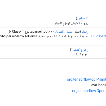
كإخراج
()
إرجاع المقبض الرمزي للموتر.
إنشاء
(نطاق
النطاق
،
المعامل
<؟> sparseInput، نوع Class<T>)
CSRSpars
طريقة المصنع لإنشاء فئة تلتف حول عملية CSRSparseMatrixToDense جديدة.
إخراج كثيف
()
موتر كثيف.
org.tensorflow.op.Primi
org.tensorflow.Oper