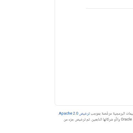
عليمات البرمجية مرخّصة بموجب
ترخيص Apache 2.0‏
.
. إنّ Java هي علامة تجارية مسجَّلة لشركة Oracle و/أو شركائها التابعين. تم ترخيص جزء من