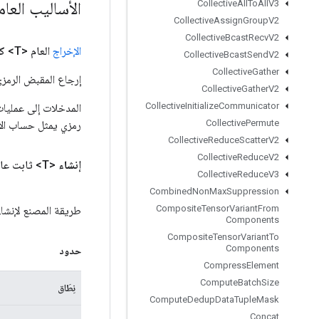
الأساليب العا
Collective
All
To
All
V3
Collective
Assign
Group
V2
Collective
Bcast
Recv
V2
الإخراج
العام <T>
ك
Collective
Bcast
Send
V2
Collective
Gather
إرجاع المقبض الرمزي
Collective
Gather
V2
Collective
Initialize
Communicator
Collective
Permute
رمزي يمثل حساب الإ
Collective
Reduce
Scatter
V2
Collective
Reduce
V2
إنشاء
<T> ثابت عام
Collective
Reduce
V3
Combined
Non
Max
Suppression
Composite
Tensor
Variant
From
طريقة المصنع لإنشاء فئة تلتف حول
Components
Composite
Tensor
Variant
To
Components
حدود
Compress
Element
Compute
Batch
Size
نِطَاق
Compute
Dedup
Data
Tuple
Mask
Concat