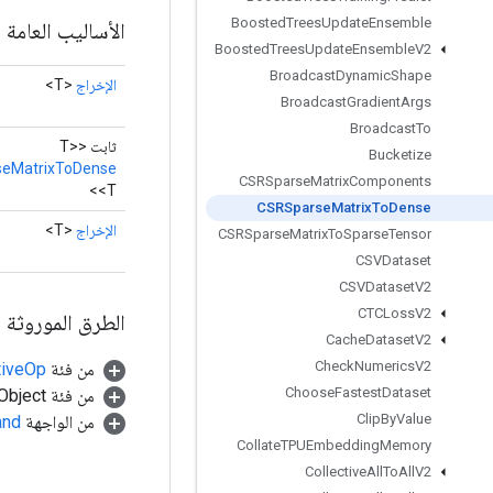
Boosted
Trees
Update
Ensemble
الأساليب العامة
Boosted
Trees
Update
Ensemble
V2
Broadcast
Dynamic
Shape
الإخراج
<T>
Broadcast
Gradient
Args
Broadcast
To
ثابت <T>
Bucketize
eMatrixToDense
CSRSparse
Matrix
Components
<T>
CSRSparse
Matrix
To
Dense
الإخراج
<T>
CSRSparse
Matrix
To
Sparse
Tensor
CSVDataset
CSVDataset
V2
CTCLoss
V2
الطرق الموروثة
Cache
Dataset
V2
Check
Numerics
V2
من فئة
tiveOp
Choose
Fastest
Dataset
من فئة java.lang.Object
Clip
By
Value
من الواجهة
and
Collate
TPUEmbedding
Memory
Collective
All
To
All
V2