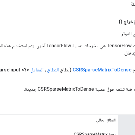
مة
إخراج
()
 للموتر.
المدخلات إلى عمليات TensorFlow هي مخرجات عملية rFlow
دخال.
Dense
To
Matrix
CSRSparse
(نطاق
النطاق
،
المعامل
<?> sparse
Input، نوع Class<T>)
 عملية CSRSparseMatrixToDense جديدة.
النطاق الحالي
دفعة CSRSparseMatrix.