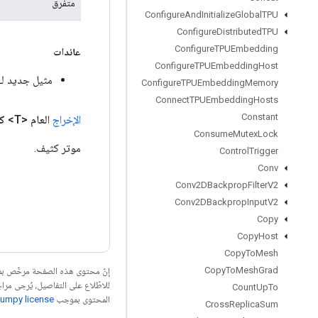
متفرق
Configure
And
Initialize
Global
TPU
Configure
Distributed
TPU
Configure
TPUEmbedding
عائدات
Configure
TPUEmbedding
Host
مثيل جديد لـ RSparseMatrixToDense
Configure
TPUEmbedding
Memory
Connect
TPUEmbedding
Hosts
Constant
الإخراج
العام <T>
كث
Consume
Mutex
Lock
موتر كثيف.
Control
Trigger
Conv
Conv2DBackprop
Filter
V2
Conv2DBackprop
Input
V2
Copy
Copy
Host
Copy
To
Mesh
Copy
To
Mesh
Grad
إنّ محتوى هذه الصفحة مرخّص 
للاطّلاع على التفاصيل، يُرجى مرا
Count
Up
To
المحتوى بموجب
umpy license
Cross
Replica
Sum