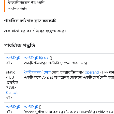
উত্তরাধিকারসূত্রে প্রাপ্ত পদ্ধতি
পাবলিক পদ্ধতি
পাবলিক ফাইনাল ক্লাস
কনক্যাট
এক মাত্রা বরাবর টেনসর সংযুক্ত করে।
পাবলিক পদ্ধতি
আউটপুট
আউটপুট হিসাবে
()
<T>
একটি টেনসরের প্রতীকী হ্যান্ডেল প্রদান করে।
static
তৈরি করুন
(
স্কোপ
স্কোপ, পুনরাবৃত্তিযোগ্য<
Operand
<T>> মান
<T, U
একটি নতুন Concat অপারেশন মোড়ানো একটি ক্লাস তৈরি করার
প্রসারিত
সংখ্যা>
Concat
<T>
আউটপুট
আউটপুট
()
<T>
'concat_dim' মাত্রা বরাবর স্ট্যাক করা মানগুলির সংমিশ্রণ স