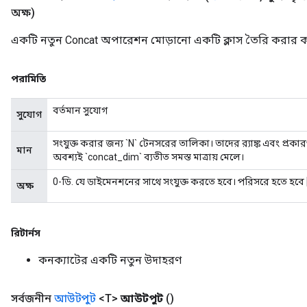
অক্ষ)
একটি নতুন Concat অপারেশন মোড়ানো একটি ক্লাস তৈরি করার কা
পরামিতি
বর্তমান সুযোগ
সুযোগ
সংযুক্ত করার জন্য `N` টেনসরের তালিকা। তাদের র‍্যাঙ্ক এবং প্
মান
অবশ্যই `concat_dim` ব্যতীত সমস্ত মাত্রায় মেলে।
0-ডি. যে ডাইমেনশনের সাথে সংযুক্ত করতে হবে। পরিসরে হতে হবে [
অক্ষ
রিটার্নস
কনক্যাটের একটি নতুন উদাহরণ
সর্বজনীন
আউটপুট
<T>
আউটপুট
()