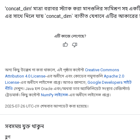
'concat_dim' মাত্রা বরাবর স্ট্যাক করা মানগুলির সংমিশ্রণ সহ এ
এর সাথে মিলে যায় `concat_dim` ব্যতীত যেখানে এটির আকারের 
এটি কাজে লেগেছে?
ryTensorBatch
dTensorBatch
অন্য কিছু উল্লেখ না করা থাকলে, এই পৃষ্ঠার কন্টেন্ট
Creative Commons
Attribution 4.0 License
-এর অধীনে এবং কোডের নমুনাগুলি
Apache 2.0
License
-এর অধীনে লাইসেন্স প্রাপ্ত। আরও জানতে,
Google Developers সাইট
নীতি
দেখুন। Java হল Oracle এবং/অথবা তার অ্যাফিলিয়েট সংস্থার রেজিস্টার্ড
ট্রেডমার্ক। কিছু কন্টেন্ট
NumPy লাইসেন্স
-এর অধীনে লাইসেন্স প্রাপ্ত।
2025-07-26 UTC-তে শেষবার আপডেট করা হয়েছে।
সবসময় যুক্ত থাকুন
rBatch
ব্লগ