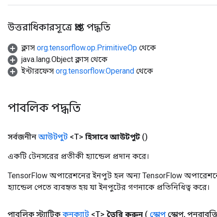
উত্তরাধিকারসূত্রে প্রাপ্ত পদ্ধতি
ক্লাস
org.tensorflow.op.PrimitiveOp
থেকে
java.lang.Object ক্লাস থেকে
ইন্টারফেস
org.tensorflow.Operand
থেকে
পাবলিক পদ্ধতি
সর্বজনীন
আউটপুট
<T>
হিসাবে আউটপুট
()
একটি টেনসরের প্রতীকী হ্যান্ডেল প্রদান করে।
TensorFlow অপারেশনের ইনপুট হল অন্য TensorFlow অপারেশনে
হ্যান্ডেল পেতে ব্যবহৃত হয় যা ইনপুটের গণনাকে প্রতিনিধিত্ব করে।
পাবলিক স্ট্যাটিক
কনক্যাট
<T>
তৈরি করুন
(
স্কোপ
স্কোপ
,
পুনরাবৃত্