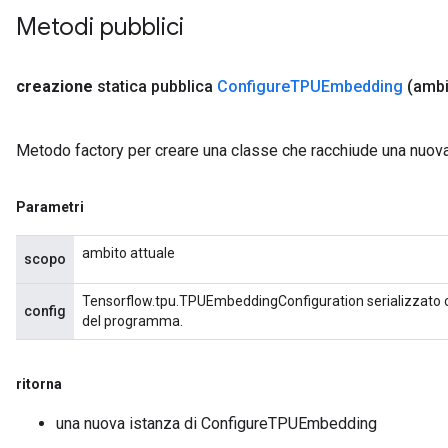
Metodi pubblici
creazione
statica pubblica
Configure
TPUEmbedding
(amb
Metodo factory per creare una classe che racchiude una nu
Parametri
ambito attuale
scopo
Tensorflow.tpu.TPUEmbeddingConfiguration serializzato c
config
del programma.
ritorna
una nuova istanza di ConfigureTPUEmbedding