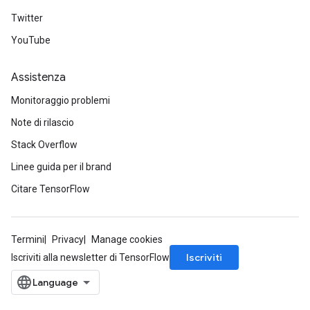
Twitter
YouTube
ryTensorBatch
Assistenza
dTensorBatch
Monitoraggio problemi
Note di rilascio
Stack Overflow
Linee guida per il brand
Citare TensorFlow
Termini
Privacy
Manage cookies
rBatch
Iscriviti
Iscriviti alla newsletter di TensorFlow
Batch