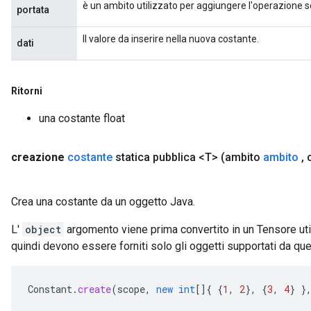
è un ambito utilizzato per aggiungere l'operazione s
portata
Il valore da inserire nella nuova costante.
dati
Ritorni
una costante float
creazione
costante
statica pubblica <T>
(ambito
ambito
,
o
Crea una costante da un oggetto Java.
L'
object
argomento viene prima convertito in un Tensore ut
quindi devono essere forniti solo gli oggetti supportati da q
Constant
.
create
(
scope
,
new
int
[]
{
{
1
,
2
},
{
3
,
4
}
}