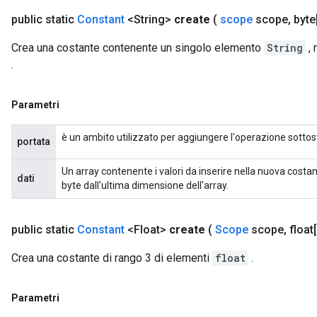
public static
Constant
<String>
create
(
scope
scope
,
byte[
ize
Crea una costante contenente un singolo elemento
String
, 
.
Parametri
Requantize
è un ambito utilizzato per aggiungere l'operazione sottos
portata
ize
AndReluAndRequantize
Un array contenente i valori da inserire nella nuova costa
dati
u
byte dall'ultima dimensione dell'array.
uAndRequantize
public static
Constant
<Float>
create
(
Scope
scope
,
float[
AndRelu
Crea una costante di rango 3 di elementi
float
.
AndReluAndRequantize
Parametri
ize