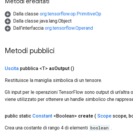
Metodi ereditati
mParameters
Dalla classe
org.tensorflow.op.PrimitiveOp
rs
Dalla classe java.lang.Object
Parameters
Dall'interfaccia
org.tensorflow.Operand
rParameters
Parameters
Metodi pubblici
ters
arameters
meters
Uscita
pubblica <T>
as
Output
()
rs
tDescentParameters
Restituisce la maniglia simbolica di un tensore.
Gli input per le operazioni TensorFlow sono output di un'alt
viene utilizzato per ottenere un handle simbolico che rappresent
public static
Constant
<Boolean>
create
(
Scope
scope
,
bo
Crea una costante di rango 4 di elementi
boolean
.