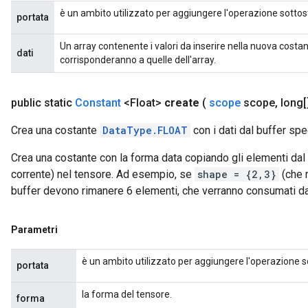
è un ambito utilizzato per aggiungere l'operazione sottos
Requantize
portata
ize
Un array contenente i valori da inserire nella nuova costa
dati
corrisponderanno a quelle dell'array.
public static
Constant
<Float>
create
(
scope
scope
,
long[
Crea una costante
DataType.FLOAT
con i dati dal buffer spe
Crea una costante con la forma data copiando gli elementi dal 
corrente) nel tensore. Ad esempio, se
shape = {2,3}
(che r
buffer devono rimanere 6 elementi, che verranno consumati d
Parametri
è un ambito utilizzato per aggiungere l'operazione s
portata
la forma del tensore.
forma