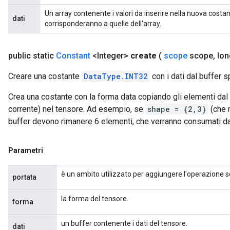
Un array contenente i valori da inserire nella nuova costa
dati
corrisponderanno a quelle dell'array.
public static
Constant
<Integer>
create
(
scope
scope
,
lon
Creare una costante
DataType.INT32
con i dati dal buffer s
Crea una costante con la forma data copiando gli elementi dal 
corrente) nel tensore. Ad esempio, se
shape = {2,3}
(che r
buffer devono rimanere 6 elementi, che verranno consumati d
Parametri
è un ambito utilizzato per aggiungere l'operazione s
portata
la forma del tensore.
forma
un buffer contenente i dati del tensore.
dati