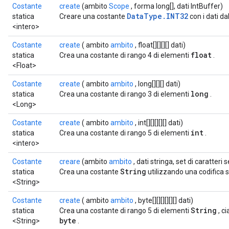
Costante
create
(ambito
Scope
, forma long[], dati IntBuffer)
DataType.INT32
statica
Creare una costante
con i dati da
<intero>
Costante
create
( ambito
ambito
, float[][][][] dati)
float
statica
Crea una costante di rango 4 di elementi
.
<Float>
Costante
create
( ambito
ambito
, long[][][] dati)
long
statica
Crea una costante di rango 3 di elementi
.
<Long>
Costante
create
( ambito
ambito
, int[][][][][] dati)
int
statica
Crea una costante di rango 5 di elementi
.
<intero>
Costante
creare
(ambito
ambito
, dati stringa, set di caratteri s
String
statica
Crea una costante
utilizzando una codifica s
<String>
Costante
create
( ambito
ambito
, byte[][][][][][] dati)
String
statica
Crea una costante di rango 5 di elementi
, c
byte
<String>
.