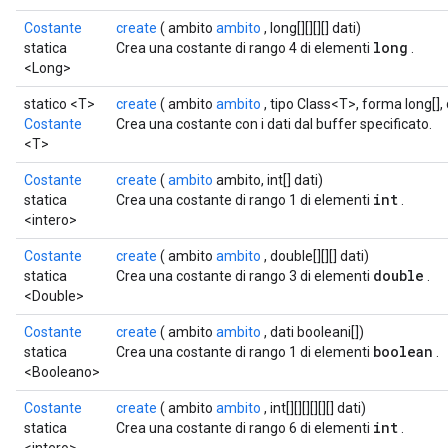
Costante
create
( ambito
ambito
, long[][][][] dati)
long
statica
Crea una costante di rango 4 di elementi
.
<Long>
statico <T>
create
( ambito
ambito
, tipo Class<T>, forma long[],
Costante
Crea una costante con i dati dal buffer specificato.
<T>
Costante
create
(
ambito
ambito, int[] dati)
int
statica
Crea una costante di rango 1 di elementi
.
<intero>
Costante
create
( ambito
ambito
, double[][][] dati)
double
statica
Crea una costante di rango 3 di elementi
.
<Double>
Costante
create
( ambito
ambito
, dati booleani[])
boolean
statica
Crea una costante di rango 1 di elementi
.
<Booleano>
Costante
create
( ambito
ambito
, int[][][][][][] dati)
int
statica
Crea una costante di rango 6 di elementi
.