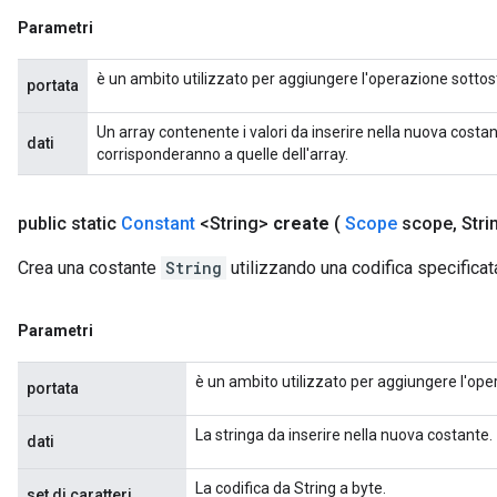
Parametri
è un ambito utilizzato per aggiungere l'operazione sottos
portata
Un array contenente i valori da inserire nella nuova costa
dati
corrisponderanno a quelle dell'array.
public static
Constant
<String>
create
(
Scope
scope
,
Stri
Crea una costante
String
utilizzando una codifica specificat
Parametri
è un ambito utilizzato per aggiungere l'ope
portata
La stringa da inserire nella nuova costante.
dati
La codifica da String a byte.
set di caratteri