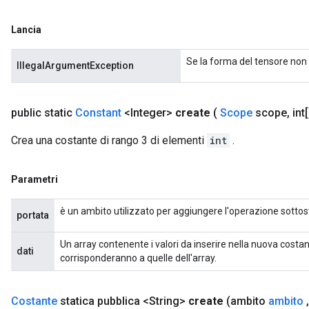
Lancia
rs
eters
Se la forma del tensore non 
IllegalArgumentException
ntumParameters
ters
ropParameters
public static
Constant
<Integer>
create
(
Scope
scope
,
int[
s
Crea una costante di rango 3 di elementi
int
.
atorParameters
ghtParameters
meters
Parametri
adParameters
rameters
è un ambito utilizzato per aggiungere l'operazione sottos
portata
eters
ientDescentParameters
Un array contenente i valori da inserire nella nuova costa
dati
corrisponderanno a quelle dell'array.
Costante
statica pubblica <String>
create
(ambito
ambito
,