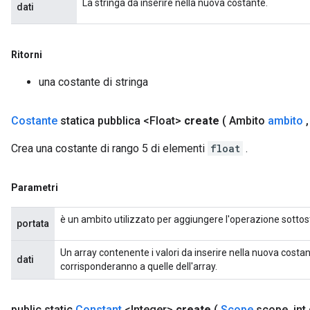
La stringa da inserire nella nuova costante.
dati
Ritorni
una costante di stringa
Costante
statica pubblica <Float>
create
( Ambito
ambito
,
Crea una costante di rango 5 di elementi
float
.
Parametri
è un ambito utilizzato per aggiungere l'operazione sottos
portata
Un array contenente i valori da inserire nella nuova costa
dati
corrisponderanno a quelle dell'array.
public static
Constant
<Integer>
create
(
Scope
scope
,
int