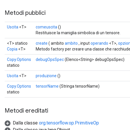
Metodi pubblici
Uscita
<T>
comeuscita
()
Restituisce la maniglia simbolica di un tensore.
<T> statico
create
( ambito
ambito
, input
operando
<T>,
opzioni
Copia
<T>
Metodo factory per creare una classe che racchiude
Copy.Options
debugOpsSpec
(Elenco<String> debugOpsSpec)
statico
Uscita
<T>
produzione
()
Copy.Options
tensorName
(Stringa tensorName)
statico
Metodi ereditati
Dalla classe
org.tensorflow.op.PrimitiveOp
Dalla classe java.lang.Object