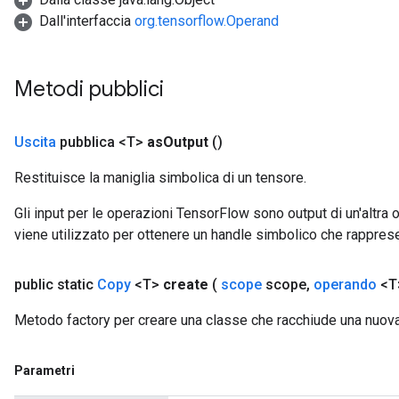
Dall'interfaccia
org.tensorflow.Operand
Metodi pubblici
Uscita
pubblica <T>
as
Output
()
Restituisce la maniglia simbolica di un tensore.
Gli input per le operazioni TensorFlow sono output di un'alt
viene utilizzato per ottenere un handle simbolico che rappresent
public static
Copy
<T>
create
(
scope
scope
,
operando
<T>
ryTensorBatch
dTensorBatch
Metodo factory per creare una classe che racchiude una nuova
Parametri