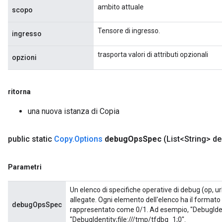
ambito attuale
scopo
Tensore di ingresso.
ingresso
trasporta valori di attributi opzionali
opzioni
rBatch
ritorna
Batch
una nuova istanza di Copia
atch
public static
Copy
.
Options
debug
Ops
Spec
(List<String> d
Parametri
Un elenco di specifiche operative di debug (op, ur
allegate. Ogni elemento dell'elenco ha il formato
debugOpsSpec
rappresentato come 0/1. Ad esempio, "DebugIdent
"DebugIdentity;file:///tmp/tfdbg_1;0".