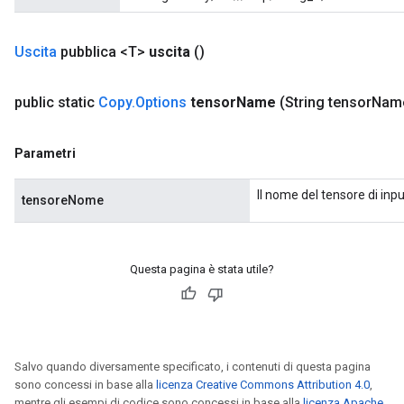
Uscita
pubblica <T>
uscita
()
public static
Copy
.
Options
tensor
Name
(String tensor
Nam
Parametri
Il nome del tensore di inpu
tensoreNome
Questa pagina è stata utile?
Salvo quando diversamente specificato, i contenuti di questa pagina
sono concessi in base alla
licenza Creative Commons Attribution 4.0
,
mentre gli esempi di codice sono concessi in base alla
licenza Apache