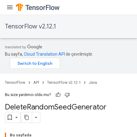
TensorFlow v2.12.1
Bu sayfa,
Cloud Translation API
ile çevrilmiştir.
TensorFlow
API
TensorFlow v2.12.1
Java
Bu size yardımcı oldu mu?
Delete
Random
Seed
Generator
Bu sayfada