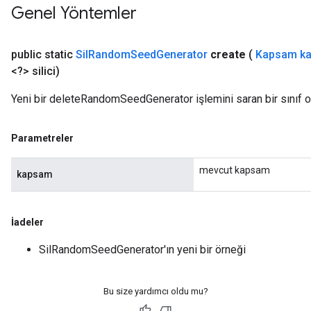
Genel Yöntemler
public static
Sil
Random
Seed
Generator
create
(
Kapsam k
<?> silici)
Yeni bir deleteRandomSeedGenerator işlemini saran bir sınıf o
Parametreler
rBatch
mevcut kapsam
kapsam
Batch
atch
İadeler
SilRandomSeedGenerator'ın yeni bir örneği
Bu size yardımcı oldu mu?