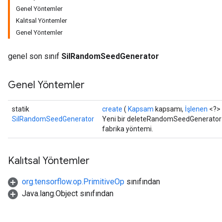
Genel Yöntemler
Kalıtsal Yöntemler
Genel Yöntemler
genel son sınıf
SilRandomSeedGenerator
Genel Yöntemler
statik
create
(
Kapsam
kapsamı,
İşlenen
<?> 
SilRandomSeedGenerator
Yeni bir deleteRandomSeedGenerator iş
fabrika yöntemi.
Kalıtsal Yöntemler
org.tensorflow.op.PrimitiveOp
sınıfından
ryTensorBatch
Java.lang.Object sınıfından
dTensorBatch