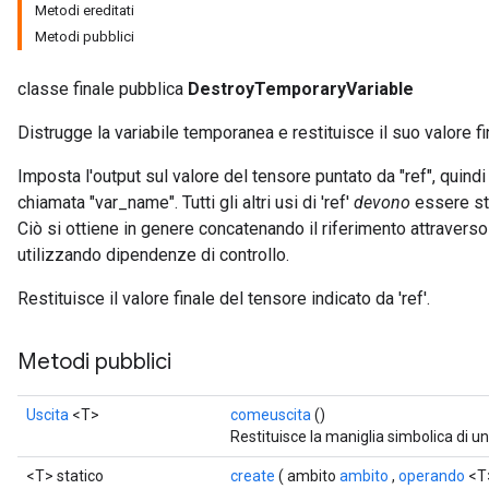
Metodi ereditati
Metodi pubblici
classe finale pubblica
DestroyTemporaryVariable
Distrugge la variabile temporanea e restituisce il suo valore fi
Imposta l'output sul valore del tensore puntato da "ref", quind
chiamata "var_name". Tutti gli altri usi di 'ref'
devono
essere sta
Ciò si ottiene in genere concatenando il riferimento attraver
ryTensorBatch
utilizzando dipendenze di controllo.
dTensorBatch
Restituisce il valore finale del tensore indicato da 'ref'.
Metodi pubblici
Uscita
<T>
comeuscita
()
Restituisce la maniglia simbolica di u
<T> statico
create
( ambito
ambito
,
operando
<T>