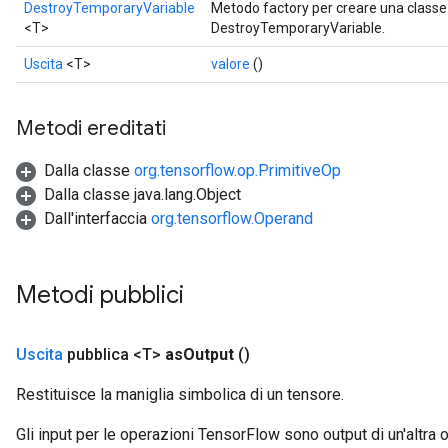
DestroyTemporaryVariable
Metodo factory per creare una class
<T>
DestroyTemporaryVariable.
rBatch
Uscita
<T>
valore
()
Batch
Metodi ereditati
atch
Dalla classe
org.tensorflow.op.PrimitiveOp
Dalla classe java.lang.Object
Dall'interfaccia
org.tensorflow.Operand
Metodi pubblici
Uscita
pubblica <T>
as
Output
()
Restituisce la maniglia simbolica di un tensore.
Gli input per le operazioni TensorFlow sono output di un'alt