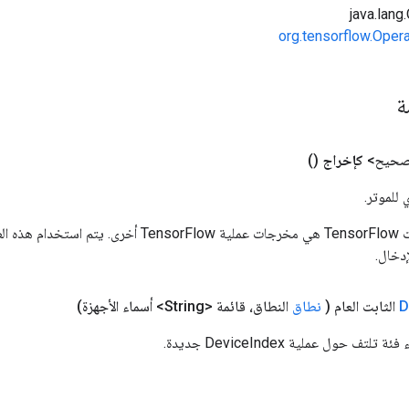
org.tensorflow.Oper
مة
 صحيح>
كإخراج
()
 للموتر.
المدخلات إلى عمليات TensorFlow هي مخرجات عملية rFlow
دخال.
D
الثابت العام
(
نطاق
النطاق، قائمة <String> أسماء الأجهزة)
تف حول عملية DeviceIndex جديدة.