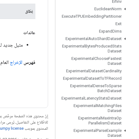
Erfinv
Euclidean
Norm
نِطَاق
Execute
TPUEmbedding
Partitioner
Exit
Expand
Dims
عائدات
Experimental
Auto
Shard
Dataset
مثيل جديد لـ eviceIndex
Experimental
Bytes
Produced
Stats
Dataset
Experimental
Choose
Fastest
فهرس
الإخراج
العام
Dataset
Experimental
Dataset
Cardinality
Experimental
Dataset
To
TFRecord
Experimental
Dense
To
Sparse
Batch
Dataset
Experimental
Latency
Stats
Dataset
Experimental
Matching
Files
Dataset
إنّ محتوى هذه الصفحة مرخّص 
Experimental
Max
Intra
Op
للاطّلاع على التفاصيل، يُرجى مرا
Parallelism
Dataset
المحتوى بموجب
umpy license
Experimental
Parse
Example
Dataset