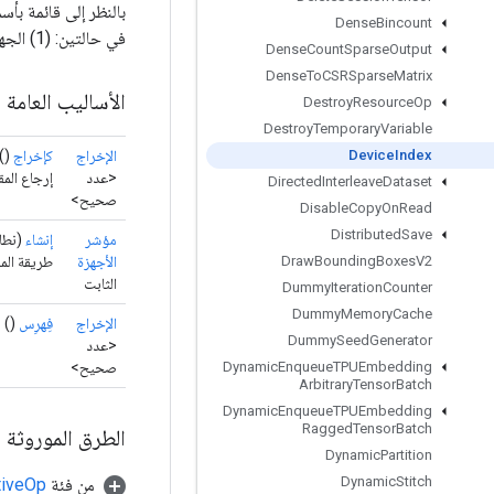
بالنظر إلى قائمة بأس
Dense
Bincount
في حالتين: (1) الجهاز غير موجود في قائمة الأجهزة المحددة. (2) هو في تجميع XLA.
Dense
Count
Sparse
Output
Dense
To
CSRSparse
Matrix
الأساليب العامة
Destroy
Resource
Op
Destroy
Temporary
Variable
الإخراج
كإخراج
()
Device
Index
<عدد
إرجاع المق
Directed
Interleave
Dataset
صحيح>
Disable
Copy
On
Read
Distributed
Save
مؤشر
إنشاء
(نطا
الأجهزة
طريقة المصنع 
Draw
Bounding
Boxes
V2
الثابت
Dummy
Iteration
Counter
Dummy
Memory
Cache
الإخراج
فِهرِس
()
Dummy
Seed
Generator
<عدد
صحيح>
Dynamic
Enqueue
TPUEmbedding
Arbitrary
Tensor
Batch
Dynamic
Enqueue
TPUEmbedding
Ragged
Tensor
Batch
الطرق الموروثة
Dynamic
Partition
Dynamic
Stitch
من فئة
tiveOp