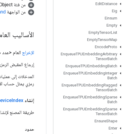
Edit
Distance
من فئة java.lang.Object
Eig
من الواجهة
and
Einsum
Empty
الأساليب العا
Empty
Tensor
List
Empty
Tensor
Map
Encode
Proto
الإخراج
العام <عدد
Enqueue
TPUEmbedding
Arbitrary
Tensor
Batch
إرجاع المقبض الرمزي
Enqueue
TPUEmbedding
Batch
Enqueue
TPUEmbedding
Integer
Batch
رمزي يمثل حساب الإ
Enqueue
TPUEmbedding
Ragged
Tensor
Batch
Enqueue
TPUEmbedding
Sparse
إنشاء
Index
evice
Batch
Enqueue
TPUEmbedding
Sparse
طريقة المصنع لإنشاء فئة تل
Tensor
Batch
Ensure
Shape
Enter
حدود