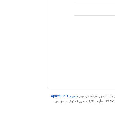
عليمات البرمجية مرخّصة بموجب
ترخيص Apache 2.0‏
.
. إنّ Java هي علامة تجارية مسجَّلة لشركة Oracle و/أو شركائها التابعين. تم ترخيص جزء من