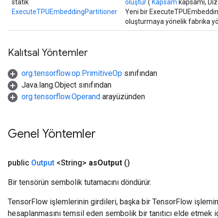
statik
oluştur
(
Kapsam
kapsamı, Diz
ExecuteTPUEmbeddingPartitioner
Yeni bir ExecuteTPUEmbeddingPa
oluşturmaya yönelik fabrika y
Kalıtsal Yöntemler
org.tensorflow.op.PrimitiveOp
sınıfından
Java.lang.Object sınıfından
org.tensorflow.Operand
arayüzünden
Genel Yöntemler
public
Output
<String>
as
Output
()
Bir tensörün sembolik tutamacını döndürür.
TensorFlow işlemlerinin girdileri, başka bir TensorFlow işleminin
hesaplanmasını temsil eden sembolik bir tanıtıcı elde etmek için