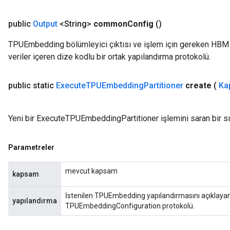
public
Output
<String>
common
Config
()
TPUEmbedding bölümleyici çıktısı ve işlem için gereken HBM 
veriler içeren dize kodlu bir ortak yapılandırma protokolü.
public static
Execute
TPUEmbedding
Partitioner
create
(
Ka
Yeni bir ExecuteTPUEmbeddingPartitioner işlemini saran bir sı
Parametreler
mevcut kapsam
kapsam
İstenilen TPUEmbedding yapılandırmasını açıklayan bi
yapılandırma
TPUEmbeddingConfiguration protokolü.