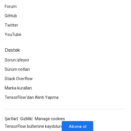
Forum
GitHub
Twitter
YouTube
Destek
Sorun izleyici
Sürüm notları
Stack Overflow
Marka kuralları
TensorFlow'dan Alıntı Yapma
rs
Şartlar
Gizlilik
Manage cookies
mParameters
Abone ol
TensorFlow bültenine kaydolun
rs