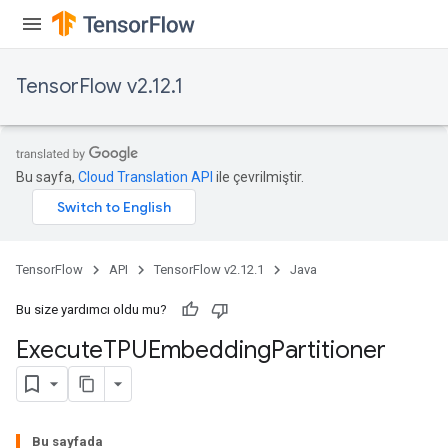
TensorFlow v2.12.1
Bu sayfa,
Cloud Translation API
ile çevrilmiştir.
rBatch
TensorFlow
API
TensorFlow v2.12.1
Java
Batch
Bu size yardımcı oldu mu?
atch
Execute
TPUEmbedding
Partitioner
Bu sayfada