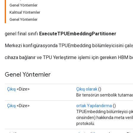
Genel Yöntemler
Kalıtsal Yöntemler
Genel Yöntemler
genel final sınıfı
ExecuteTPUEmbeddingPartitioner
Merkezi konfigürasyonda TPUEmbedding bölümleyicisini çalışt
cihaza bağlanır ve TPU Yerleştirme işlemi için gereken HBM bo
Genel Yöntemler
Çıkış
<Dize>
Çıkış olarak
()
Bir tensörün sembolik tutamac
Çıkış
<Dize>
ortak Yapılandırma
()
TPUEmbedding bölümleyici çıkt
cinsinden) hakkında meta veril
protokolü.