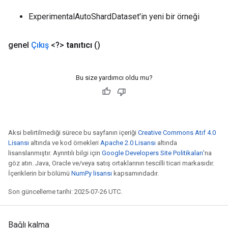
ExperimentalAutoShardDataset'in yeni bir örneği
genel
Çıkış
<?>
tanıtıcı
()
Bu size yardımcı oldu mu?
Aksi belirtilmediği sürece bu sayfanın içeriği
Creative Commons Atıf 4.0
Lisansı
altında ve kod örnekleri
Apache 2.0 Lisansı
altında
lisanslanmıştır. Ayrıntılı bilgi için
Google Developers Site Politikaları
'na
göz atın. Java, Oracle ve/veya satış ortaklarının tescilli ticari markasıdır.
İçeriklerin bir bölümü
NumPy lisansı
kapsamındadır.
rs
mParameters
Son güncelleme tarihi: 2025-07-26 UTC.
rs
Parameters
Bağlı kalma