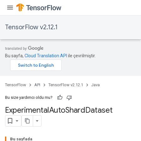
TensorFlow v2.12.1
rBatch
Bu sayfa,
Cloud Translation API
ile çevrilmiştir.
Batch
atch
TensorFlow
API
TensorFlow v2.12.1
Java
Bu size yardımcı oldu mu?
Experimental
Auto
Shard
Dataset
Bu sayfada