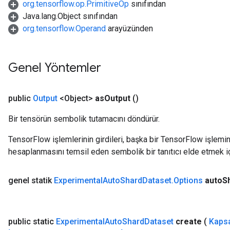
org.tensorflow.op.PrimitiveOp
sınıfından
Java.lang.Object sınıfından
org.tensorflow.Operand
arayüzünden
Genel Yöntemler
public
Output
<Object>
as
Output
()
Bir tensörün sembolik tutamacını döndürür.
TensorFlow işlemlerinin girdileri, başka bir TensorFlow işleminin
hesaplanmasını temsil eden sembolik bir tanıtıcı elde etmek için
genel statik
Experimental
Auto
Shard
Dataset
.
Options
auto
S
public static
Experimental
Auto
Shard
Dataset
create
(
Kaps