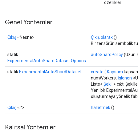
özellikler
Genel Yöntemler
Çıkış
<Nesne>
Çıkış olarak
()
Bir tensörün sembolik t
statik
autoShardPolicy
(Uzun a
ExperimentalAutoShardDataset.Options
statik
ExperimentalAutoShardDataset
create
(
Kapsam
kapsam
numWorkers,
İşlenen
<Uz
Liste<
Şekil
> çıktı Şekille
Yeni bir ExperimentalAut
oluşturmaya yönelik fab
Çıkış
<?>
halletmek
()
Kalıtsal Yöntemler