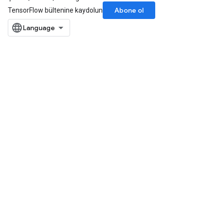
Abone ol
TensorFlow bültenine kaydolun