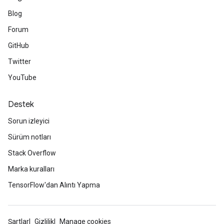
rParameters
Blog
Parameters
Forum
ters
arameters
GitHub
meters
Twitter
rs
YouTube
tDescentParameters
Destek
Sorun izleyici
Sürüm notları
Stack Overflow
Marka kuralları
TensorFlow'dan Alıntı Yapma
Şartlar
Gizlilik
Manage cookies